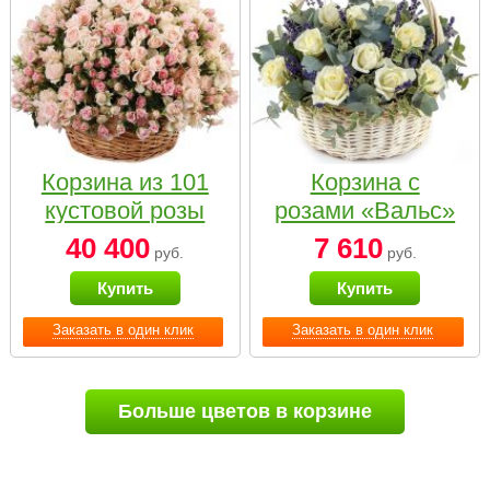
Корзина из 101
Корзина с
кустовой розы
розами «Вальс»
нежных тонов
40 400
7 610
руб.
руб.
Купить
Купить
Заказать в один клик
Заказать в один клик
Больше цветов в корзине