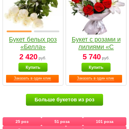
Букет белых роз
Букет с розами и
«Белла»
лилиями «С
наилучшими
2 420
5 740
руб.
руб.
пожеланиями»
Купить
Купить
Заказать в один клик
Заказать в один клик
Больше букетов из роз
25 роз
51 роза
101 роза