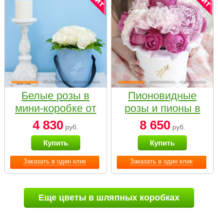
Белые розы в
Пионовидные
мини-коробке от
розы и пионы в
Bella Fiori
белой коробке
4 830
8 650
руб.
руб.
Small
Купить
Купить
Заказать в один клик
Заказать в один клик
Еще цветы в шляпных коробках