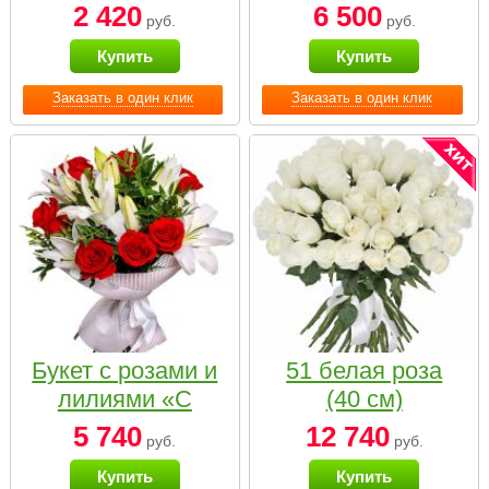
2 420
6 500
руб.
руб.
Купить
Купить
Заказать в один клик
Заказать в один клик
Букет с розами и
51 белая роза
лилиями «С
(40 см)
наилучшими
5 740
12 740
руб.
руб.
пожеланиями»
Купить
Купить