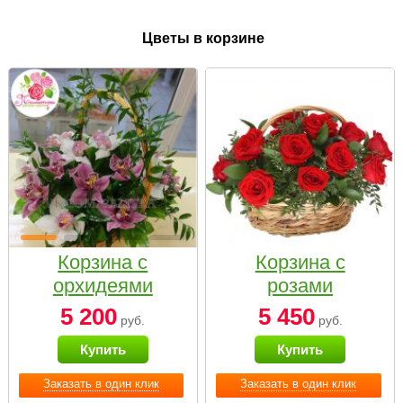
Цветы в корзине
Корзина с
Корзина с
орхидеями
розами
малая
«Красный
5 200
5 450
руб.
руб.
Париж»
Купить
Купить
Заказать в один клик
Заказать в один клик