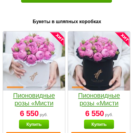
Букеты в шляпных коробках
Пионовидные
Пионовидные
розы «Мисти
розы «Мисти
бабблс» в белой
бабблс» в
6 550
6 550
руб.
руб.
коробке Small
черной коробке
Купить
Купить
Small