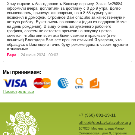
Хочу выразить благодарность Вашему сервису. Заказ №25884,
оформили вчера, доплатили за доставку с 8 до 9 утра. Долго
сомневалась, привезут ли вовремя, но в 8:55 курьер уже
позвонил в домофон. Огромное Вам спасибо за качественную и
четкую работу! Букет очень понравился (один из подарков Маме
на день рождения). В виду очень загруженного рабочего
графика, совсем не остается времени на покупку цветов...
хочется, чтобы они все-таки были свежие и красивые (и не
помятые) Благодаря Вам все прошло отлично! Я уверена, что
обращусь к Вам еще и точно буду рекомендовать своим друзьям
и знакомым.
Вера
| 24 июня 2024 | 09:03
Мы принимаем:
Посмотреть все
+7 (968)
891-19-11
office@dostavkatsvetov.org
107023
,
Москва
,
улица Малая
Семеновская , дом 9, строение