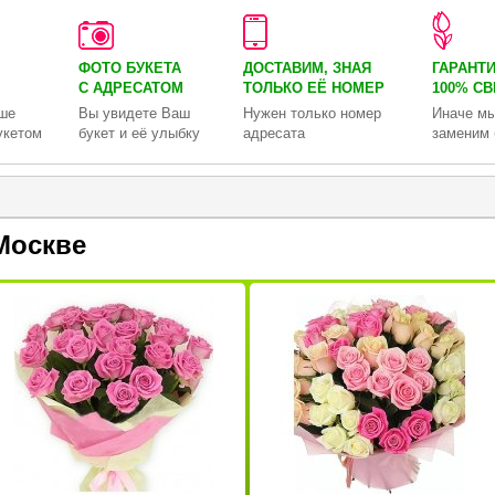
ФОТО БУКЕТА
ДОСТАВИМ, ЗНАЯ
ГАРАНТ
С АДРЕСАТОМ
ТОЛЬКО
ЕЁ НОМЕР
100% С
ше
Вы увидете Ваш
Нужен только номер
Иначе мы
укетом
букет и её улыбку
адресата
заменим 
Москве