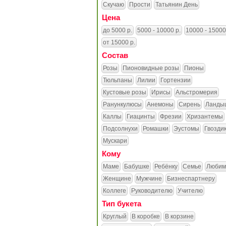
Скучаю
Прости
Татьянин День
Цена
до 5000 р.
5000 - 10000 р.
10000 - 15000
от 15000 р.
Состав
Розы
Пионовидные розы
Пионы
Тюльпаны
Лилии
Гортензии
Кустовые розы
Ирисы
Альстромерия
Ранункулюсы
Анемоны
Сирень
Ланды
Каллы
Гиацинты
Фрезии
Хризантемы
Подсолнухи
Ромашки
Эустомы
Гвозди
Мускари
Кому
Маме
Бабушке
Ребёнку
Семье
Любим
Женщине
Мужчине
Бизнеспартнеру
Коллеге
Руководителю
Учителю
Тип букета
Круглый
В коробке
В корзине