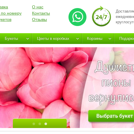
авка
О нас
Доставля
 по номеру
Контакты
ежедневн
укетов
Отзывы
круглосут
Букеты
Цветы в коробках
Корзины
Подарк