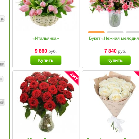
 р.
«Итальянка»
Букет «Нежная мелоди
9 860
7 840
руб.
руб.
Купить
Купить
ши
ки
ой