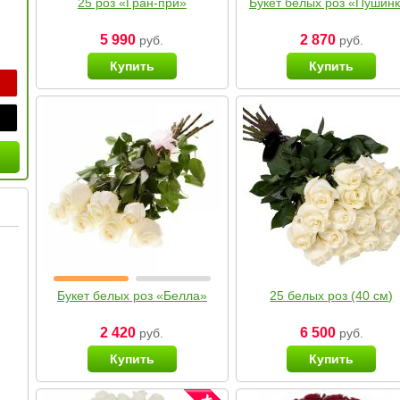
25 роз «Гран-при»
Букет белых роз «Пушин
5 990
2 870
руб.
руб.
Купить
Купить
Букет белых роз «Белла»
25 белых роз (40 см)
2 420
6 500
руб.
руб.
Купить
Купить