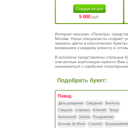
Сердца из роз
5 000
руб.
Интернет-магазин «Палитра» предста
Москве. Наши специалисты создают у
заказать цветы в классических букет
вниманием к каждому клиенту и готов
В каталогах представлены стильные бу
элегантные композиции нужного Вам ц
ознакомиться с наиболее популярным
Подобрать букет:
Повод
День рождения
Свидание
Выписка
Свадьба
Сюрприз
Юбилей
Траур
Выпускной
Люблю
Поздравляю
Выходи За Меня
Спасибо
Выздоравлив