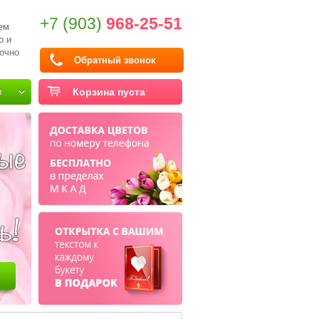
+7 (903)
968-25-51
ем
о и
очно
Обратный звонок
и
Корзина пуста