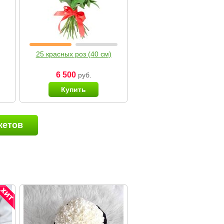
25 красных роз (40 см)
6 500
руб.
Купить
кетов