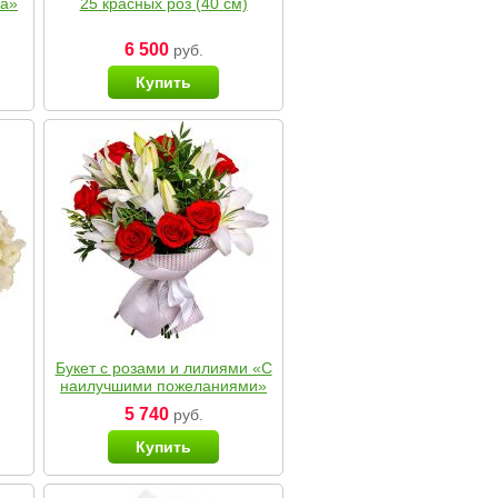
ка»
25 красных роз (40 см)
6 500
руб.
Купить
Букет с розами и лилиями «С
наилучшими пожеланиями»
5 740
руб.
Купить