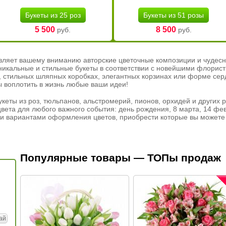
Букеты из 25 роз
Букеты из 51 розы
5 500
8 500
руб.
руб.
вляет вашему вниманию авторские цветочные композиции и чудесн
никальные и стильные букеты в соответствии с новейшими флорис
ах, стильных шляпных коробках, элегантных корзинах или форме се
ы воплотить в жизнь любые ваши идеи!
кеты из роз, тюльпанов, альстромерий, пионов, орхидей и других 
вета для любого важного события: день рождения, 8 марта, 14 фев
и вариантами оформления цветов, приобрести которые вы можете 
Популярные товары — ТОПы продаж
ай