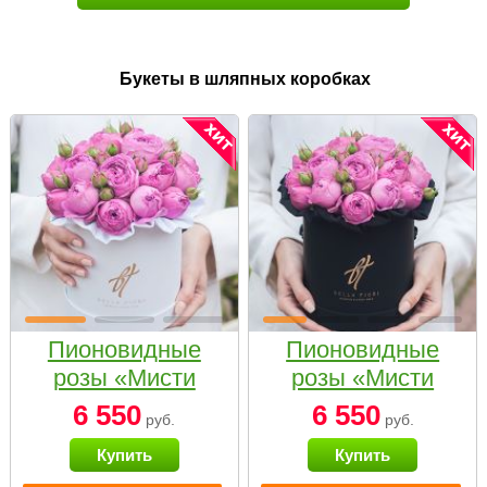
Букеты в шляпных коробках
Пионовидные
Пионовидные
розы «Мисти
розы «Мисти
бабблс» в белой
бабблс» в
6 550
6 550
руб.
руб.
коробке Small
черной коробке
Купить
Купить
Small