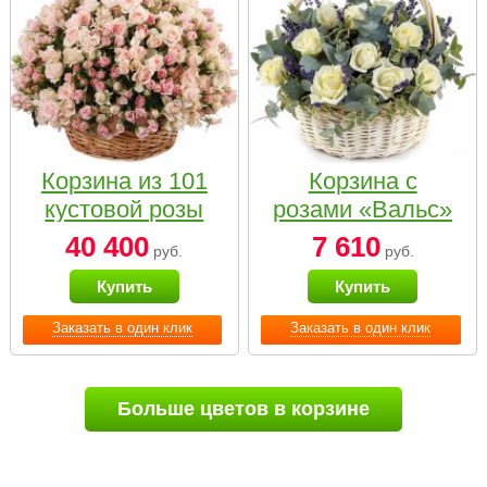
Корзина из 101
Корзина с
кустовой розы
розами «Вальс»
нежных тонов
40 400
7 610
руб.
руб.
Купить
Купить
Заказать в один клик
Заказать в один клик
Больше цветов в корзине