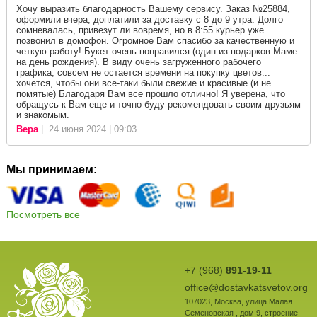
Хочу выразить благодарность Вашему сервису. Заказ №25884,
оформили вчера, доплатили за доставку с 8 до 9 утра. Долго
сомневалась, привезут ли вовремя, но в 8:55 курьер уже
позвонил в домофон. Огромное Вам спасибо за качественную и
четкую работу! Букет очень понравился (один из подарков Маме
на день рождения). В виду очень загруженного рабочего
графика, совсем не остается времени на покупку цветов...
хочется, чтобы они все-таки были свежие и красивые (и не
помятые) Благодаря Вам все прошло отлично! Я уверена, что
обращусь к Вам еще и точно буду рекомендовать своим друзьям
и знакомым.
Вера
| 24 июня 2024 | 09:03
Мы принимаем:
Посмотреть все
+7 (968)
891-19-11
office@dostavkatsvetov.org
107023
,
Москва
,
улица Малая
Семеновская , дом 9, строение