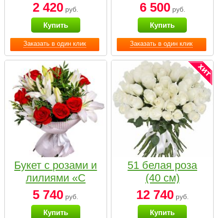
2 420
6 500
руб.
руб.
Купить
Купить
Заказать в один клик
Заказать в один клик
Букет с розами и
51 белая роза
лилиями «С
(40 см)
наилучшими
5 740
12 740
руб.
руб.
пожеланиями»
Купить
Купить