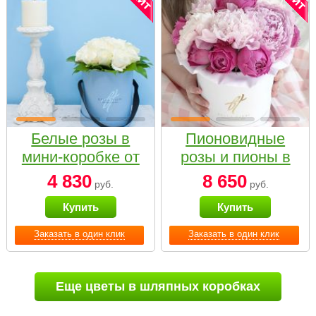
Белые розы в
Пионовидные
мини-коробке от
розы и пионы в
Bella Fiori
белой коробке
4 830
8 650
руб.
руб.
Small
Купить
Купить
Заказать в один клик
Заказать в один клик
Еще цветы в шляпных коробках