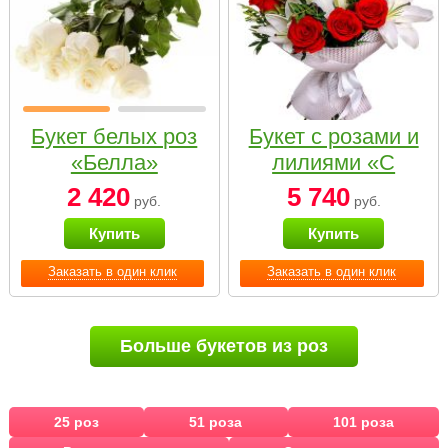
Букет белых роз
Букет с розами и
«Белла»
лилиями «С
наилучшими
2 420
5 740
руб.
руб.
пожеланиями»
Купить
Купить
Заказать в один клик
Заказать в один клик
Больше букетов из роз
25 роз
51 роза
101 роза