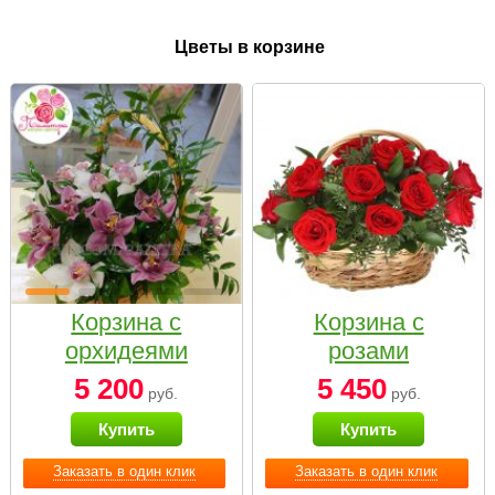
Цветы в корзине
Корзина с
Корзина с
орхидеями
розами
малая
«Красный
5 200
5 450
руб.
руб.
Париж»
Купить
Купить
Заказать в один клик
Заказать в один клик