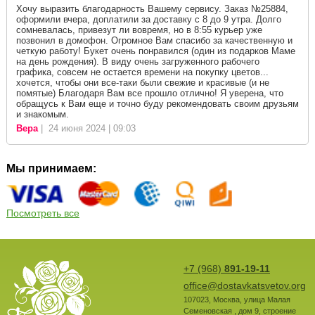
Хочу выразить благодарность Вашему сервису. Заказ №25884,
оформили вчера, доплатили за доставку с 8 до 9 утра. Долго
сомневалась, привезут ли вовремя, но в 8:55 курьер уже
позвонил в домофон. Огромное Вам спасибо за качественную и
четкую работу! Букет очень понравился (один из подарков Маме
на день рождения). В виду очень загруженного рабочего
графика, совсем не остается времени на покупку цветов...
хочется, чтобы они все-таки были свежие и красивые (и не
помятые) Благодаря Вам все прошло отлично! Я уверена, что
обращусь к Вам еще и точно буду рекомендовать своим друзьям
и знакомым.
Вера
| 24 июня 2024 | 09:03
Мы принимаем:
Посмотреть все
+7 (968)
891-19-11
office@dostavkatsvetov.org
107023
,
Москва
,
улица Малая
Семеновская , дом 9, строение