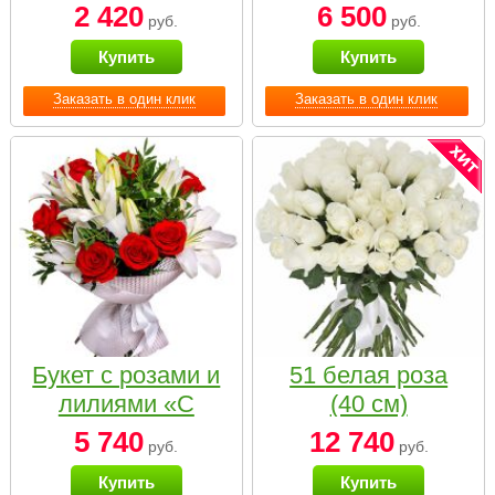
2 420
6 500
руб.
руб.
Купить
Купить
Заказать в один клик
Заказать в один клик
Букет с розами и
51 белая роза
лилиями «С
(40 см)
наилучшими
5 740
12 740
руб.
руб.
пожеланиями»
Купить
Купить