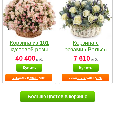
Корзина из 101
Корзина с
кустовой розы
розами «Вальс»
нежных тонов
40 400
7 610
руб.
руб.
Купить
Купить
Заказать в один клик
Заказать в один клик
Больше цветов в корзине