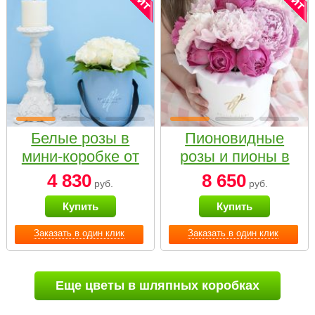
Белые розы в
Пионовидные
мини-коробке от
розы и пионы в
Bella Fiori
белой коробке
4 830
8 650
руб.
руб.
Small
Купить
Купить
Заказать в один клик
Заказать в один клик
Еще цветы в шляпных коробках