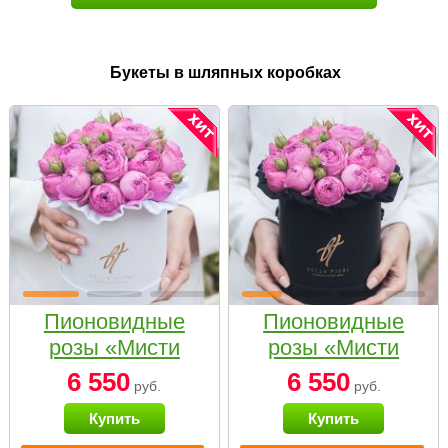
Букеты в шляпных коробках
Пионовидные
Пионовидные
розы «Мисти
розы «Мисти
бабблс» в белой
бабблс» в
6 550
6 550
руб.
руб.
коробке Small
черной коробке
Купить
Купить
Small