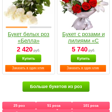
Букет белых роз
Букет с розами и
«Белла»
лилиями «С
наилучшими
2 420
5 740
руб.
руб.
пожеланиями»
Купить
Купить
Заказать в один клик
Заказать в один клик
Больше букетов из роз
25 роз
51 роза
101 роза