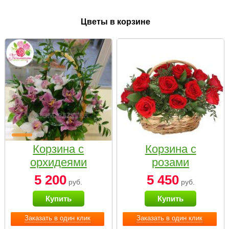
Цветы в корзине
Корзина с
Корзина с
орхидеями
розами
малая
«Красный
5 200
5 450
руб.
руб.
Париж»
Купить
Купить
Заказать в один клик
Заказать в один клик