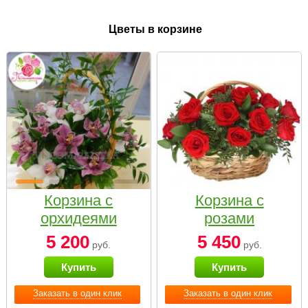
Цветы в корзине
Корзина с
Корзина с
орхидеями
розами
малая
«Красный
5 200
5 450
руб.
руб.
Париж»
Купить
Купить
Заказать в один клик
Заказать в один клик