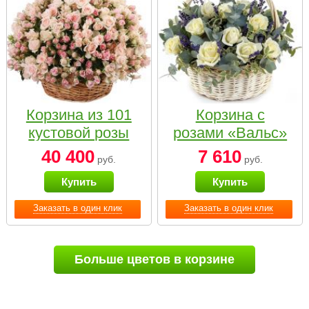
Корзина из 101
Корзина с
кустовой розы
розами «Вальс»
нежных тонов
40 400
7 610
руб.
руб.
Купить
Купить
Заказать в один клик
Заказать в один клик
Больше цветов в корзине