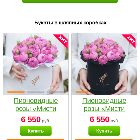
Букеты в шляпных коробках
Пионовидные
Пионовидные
розы «Мисти
розы «Мисти
бабблс» в белой
бабблс» в
6 550
6 550
руб.
руб.
коробке Small
черной коробке
Купить
Купить
Small