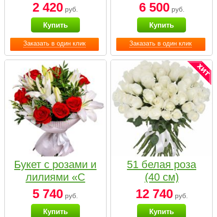
2 420
6 500
руб.
руб.
Купить
Купить
Заказать в один клик
Заказать в один клик
Букет с розами и
51 белая роза
лилиями «С
(40 см)
наилучшими
5 740
12 740
руб.
руб.
пожеланиями»
Купить
Купить