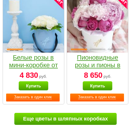
Белые розы в
Пионовидные
мини-коробке от
розы и пионы в
Bella Fiori
белой коробке
4 830
8 650
руб.
руб.
Small
Купить
Купить
Заказать в один клик
Заказать в один клик
Еще цветы в шляпных коробках