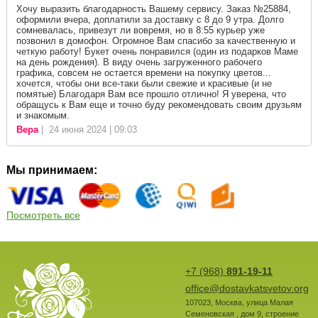
Хочу выразить благодарность Вашему сервису. Заказ №25884,
оформили вчера, доплатили за доставку с 8 до 9 утра. Долго
сомневалась, привезут ли вовремя, но в 8:55 курьер уже
позвонил в домофон. Огромное Вам спасибо за качественную и
четкую работу! Букет очень понравился (один из подарков Маме
на день рождения). В виду очень загруженного рабочего
графика, совсем не остается времени на покупку цветов...
хочется, чтобы они все-таки были свежие и красивые (и не
помятые) Благодаря Вам все прошло отлично! Я уверена, что
обращусь к Вам еще и точно буду рекомендовать своим друзьям
и знакомым.
Вера
| 24 июня 2024 | 09:03
Мы принимаем:
Посмотреть все
+7 (968)
891-19-11
office@dostavkatsvetov.org
107023
,
Москва
,
улица Малая
Семеновская , дом 9, строение