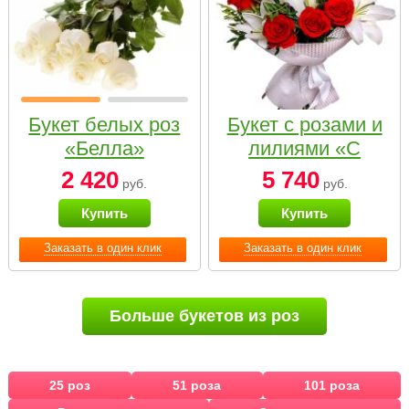
Букет белых роз
Букет с розами и
«Белла»
лилиями «С
наилучшими
2 420
5 740
руб.
руб.
пожеланиями»
Купить
Купить
Заказать в один клик
Заказать в один клик
Больше букетов из роз
25 роз
51 роза
101 роза