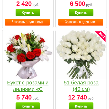
2 420
6 500
руб.
руб.
Купить
Купить
Заказать в один клик
Заказать в один клик
Букет с розами и
51 белая роза
лилиями «С
(40 см)
наилучшими
5 740
12 740
руб.
руб.
пожеланиями»
Купить
Купить