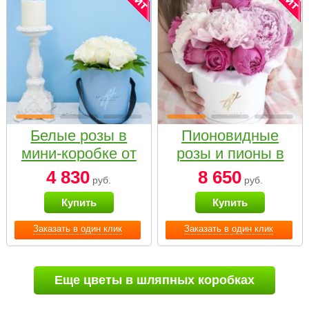
Белые розы в
Пионовидные
мини-коробке от
розы и пионы в
Bella Fiori
белой коробке
4 830
8 650
руб.
руб.
Small
Купить
Купить
Заказать в один клик
Заказать в один клик
Еще цветы в шляпных коробках