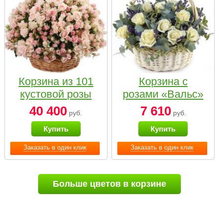
Корзина из 101
Корзина с
кустовой розы
розами «Вальс»
нежных тонов
40 400
7 610
руб.
руб.
Купить
Купить
Заказать в один клик
Заказать в один клик
Больше цветов в корзине