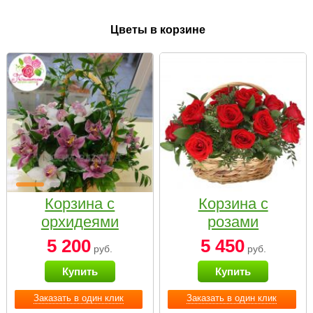
Цветы в корзине
Корзина с
Корзина с
орхидеями
розами
малая
«Красный
5 200
5 450
руб.
руб.
Париж»
Купить
Купить
Заказать в один клик
Заказать в один клик