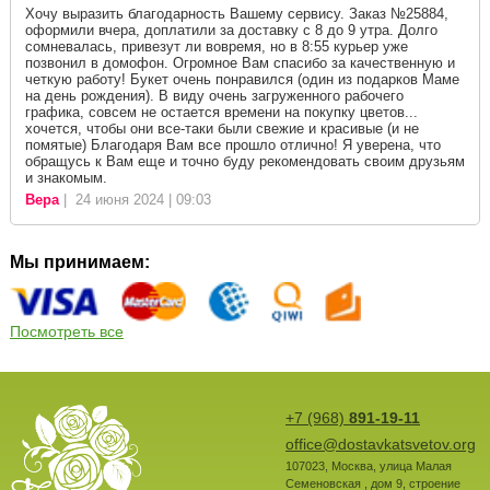
Хочу выразить благодарность Вашему сервису. Заказ №25884,
оформили вчера, доплатили за доставку с 8 до 9 утра. Долго
сомневалась, привезут ли вовремя, но в 8:55 курьер уже
позвонил в домофон. Огромное Вам спасибо за качественную и
четкую работу! Букет очень понравился (один из подарков Маме
на день рождения). В виду очень загруженного рабочего
графика, совсем не остается времени на покупку цветов...
хочется, чтобы они все-таки были свежие и красивые (и не
помятые) Благодаря Вам все прошло отлично! Я уверена, что
обращусь к Вам еще и точно буду рекомендовать своим друзьям
и знакомым.
Вера
| 24 июня 2024 | 09:03
Мы принимаем:
Посмотреть все
+7 (968)
891-19-11
office@dostavkatsvetov.org
107023
,
Москва
,
улица Малая
Семеновская , дом 9, строение