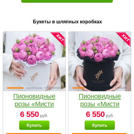
Букеты в шляпных коробках
Пионовидные
Пионовидные
розы «Мисти
розы «Мисти
бабблс» в белой
бабблс» в
6 550
6 550
руб.
руб.
коробке Small
черной коробке
Купить
Купить
Small