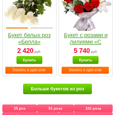
Букет белых роз
Букет с розами и
«Белла»
лилиями «С
наилучшими
2 420
5 740
руб.
руб.
пожеланиями»
Купить
Купить
Заказать в один клик
Заказать в один клик
Больше букетов из роз
25 роз
51 роза
101 роза