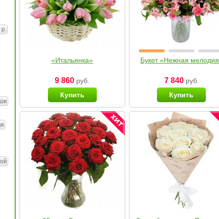
 р.
«Итальянка»
Букет «Нежная мелоди
9 860
7 840
руб.
руб.
Купить
Купить
ши
ки
ой