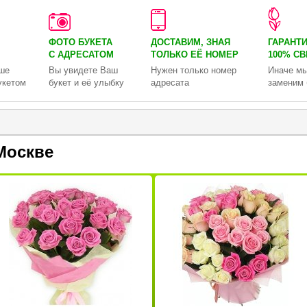
ФОТО БУКЕТА
ДОСТАВИМ, ЗНАЯ
ГАРАНТ
С АДРЕСАТОМ
ТОЛЬКО
ЕЁ НОМЕР
100% С
ше
Вы увидете Ваш
Нужен только номер
Иначе мы
укетом
букет и её улыбку
адресата
заменим 
Москве