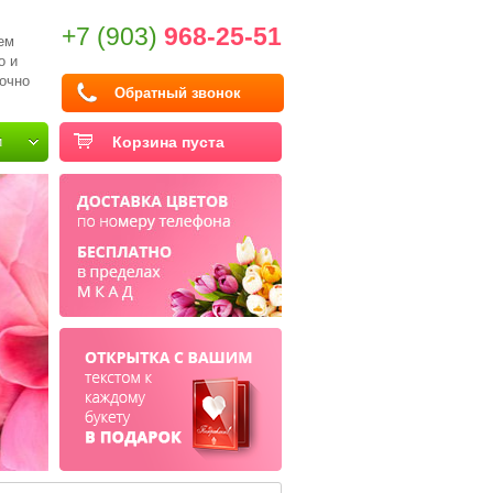
+7 (903)
968-25-51
ем
о и
очно
Обратный звонок
и
Корзина пуста