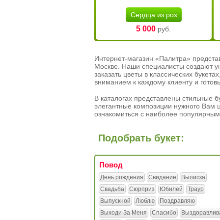
Сердца из роз
5 000
руб.
Интернет-магазин «Палитра» предста
Москве. Наши специалисты создают у
заказать цветы в классических букет
вниманием к каждому клиенту и готов
В каталогах представлены стильные бу
элегантные композиции нужного Вам ц
ознакомиться с наиболее популярным
Подобрать букет:
Повод
День рождения
Свидание
Выписка
Свадьба
Сюрприз
Юбилей
Траур
Выпускной
Люблю
Поздравляю
Выходи За Меня
Спасибо
Выздоравлив