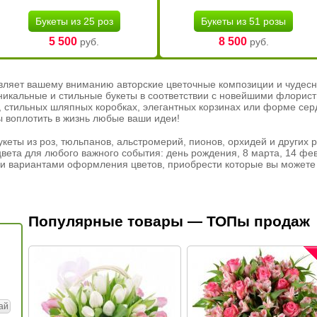
Букеты из 25 роз
Букеты из 51 розы
5 500
8 500
руб.
руб.
вляет вашему вниманию авторские цветочные композиции и чудесн
никальные и стильные букеты в соответствии с новейшими флорис
ах, стильных шляпных коробках, элегантных корзинах или форме се
ы воплотить в жизнь любые ваши идеи!
кеты из роз, тюльпанов, альстромерий, пионов, орхидей и других 
вета для любого важного события: день рождения, 8 марта, 14 фев
и вариантами оформления цветов, приобрести которые вы можете 
Популярные товары — ТОПы продаж
ай