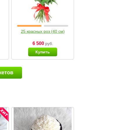
25 красных роз (40 см)
6 500
руб.
Купить
кетов