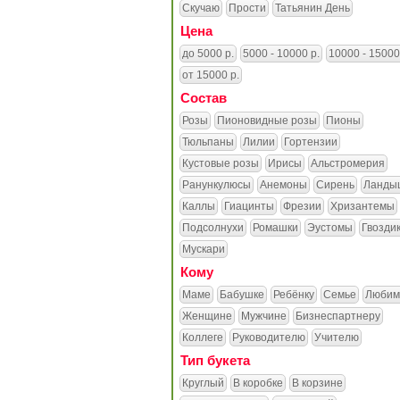
Скучаю
Прости
Татьянин День
Цена
до 5000 р.
5000 - 10000 р.
10000 - 15000
от 15000 р.
Состав
Розы
Пионовидные розы
Пионы
Тюльпаны
Лилии
Гортензии
Кустовые розы
Ирисы
Альстромерия
Ранункулюсы
Анемоны
Сирень
Ланды
Каллы
Гиацинты
Фрезии
Хризантемы
Подсолнухи
Ромашки
Эустомы
Гвозди
Мускари
Кому
Маме
Бабушке
Ребёнку
Семье
Любим
Женщине
Мужчине
Бизнеспартнеру
Коллеге
Руководителю
Учителю
Тип букета
Круглый
В коробке
В корзине