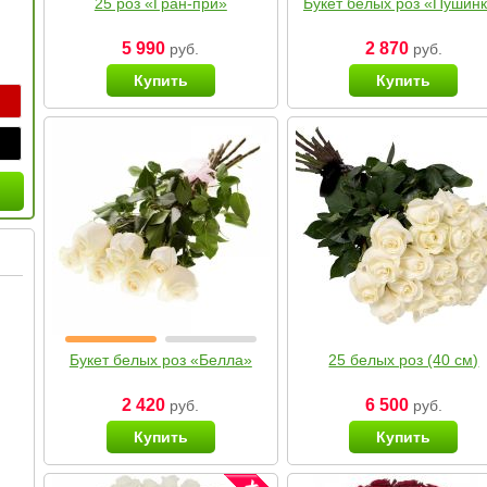
25 роз «Гран-при»
Букет белых роз «Пушин
5 990
2 870
руб.
руб.
Купить
Купить
Букет белых роз «Белла»
25 белых роз (40 см)
2 420
6 500
руб.
руб.
Купить
Купить