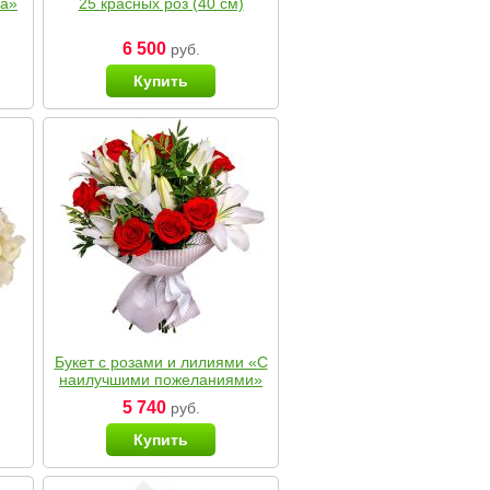
ка»
25 красных роз (40 см)
6 500
руб.
Купить
Букет с розами и лилиями «С
наилучшими пожеланиями»
5 740
руб.
Купить