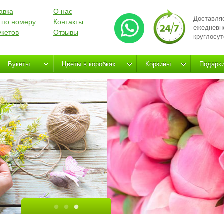
авка
О нас
Доставля
 по номеру
Контакты
ежедневн
укетов
Отзывы
круглосут
Букеты
Цветы в коробках
Корзины
Подарк