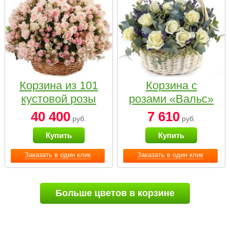
Корзина из 101
Корзина с
кустовой розы
розами «Вальс»
нежных тонов
40 400
7 610
руб.
руб.
Купить
Купить
Заказать в один клик
Заказать в один клик
Больше цветов в корзине