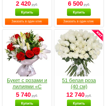
2 420
6 500
руб.
руб.
Купить
Купить
Заказать в один клик
Заказать в один клик
Букет с розами и
51 белая роза
лилиями «С
(40 см)
наилучшими
5 740
12 740
руб.
руб.
пожеланиями»
Купить
Купить