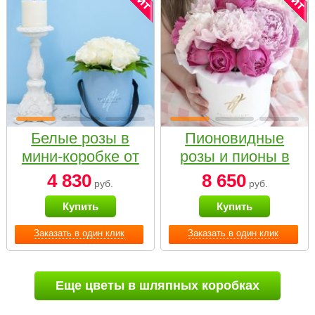
Белые розы в
Пионовидные
мини-коробке от
розы и пионы в
Bella Fiori
белой коробке
4 830
8 650
руб.
руб.
Small
Купить
Купить
Заказать в один клик
Заказать в один клик
Еще цветы в шляпных коробках