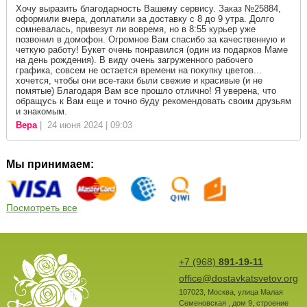
Хочу выразить благодарность Вашему сервису. Заказ №25884,
оформили вчера, доплатили за доставку с 8 до 9 утра. Долго
сомневалась, привезут ли вовремя, но в 8:55 курьер уже
позвонил в домофон. Огромное Вам спасибо за качественную и
четкую работу! Букет очень понравился (один из подарков Маме
на день рождения). В виду очень загруженного рабочего
графика, совсем не остается времени на покупку цветов...
хочется, чтобы они все-таки были свежие и красивые (и не
помятые) Благодаря Вам все прошло отлично! Я уверена, что
обращусь к Вам еще и точно буду рекомендовать своим друзьям
и знакомым.
Вера
| 24 июня 2024 | 09:03
Мы принимаем:
Посмотреть все
+7 (968)
891-19-11
office@dostavkatsvetov.org
107023
,
Москва
,
улица Малая
Семеновская , дом 9, строение