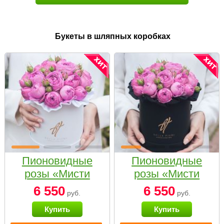
Букеты в шляпных коробках
Пионовидные
Пионовидные
розы «Мисти
розы «Мисти
бабблс» в белой
бабблс» в
6 550
6 550
руб.
руб.
коробке Small
черной коробке
Купить
Купить
Small