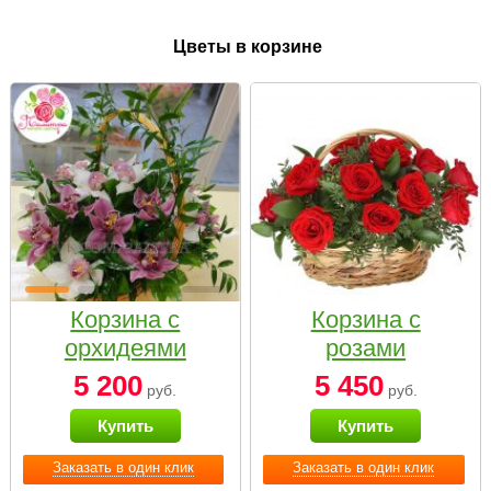
Цветы в корзине
Корзина с
Корзина с
орхидеями
розами
малая
«Красный
5 200
5 450
руб.
руб.
Париж»
Купить
Купить
Заказать в один клик
Заказать в один клик