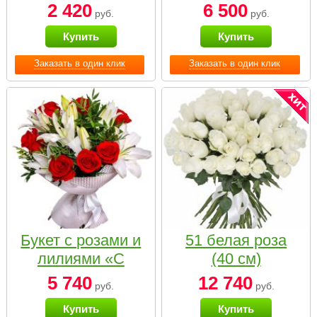
2 420
6 500
руб.
руб.
Купить
Купить
Заказать в один клик
Заказать в один клик
Букет с розами и
51 белая роза
лилиями «С
(40 см)
наилучшими
5 740
12 740
руб.
руб.
пожеланиями»
Купить
Купить