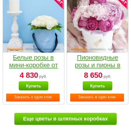
Белые розы в
Пионовидные
мини-коробке от
розы и пионы в
Bella Fiori
белой коробке
4 830
8 650
руб.
руб.
Small
Купить
Купить
Заказать в один клик
Заказать в один клик
Еще цветы в шляпных коробках