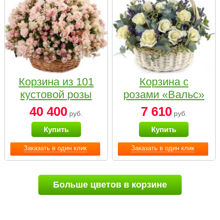
Корзина из 101
Корзина с
кустовой розы
розами «Вальс»
нежных тонов
40 400
7 610
руб.
руб.
Купить
Купить
Заказать в один клик
Заказать в один клик
Больше цветов в корзине