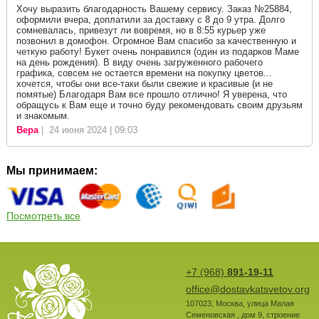
Хочу выразить благодарность Вашему сервису. Заказ №25884,
оформили вчера, доплатили за доставку с 8 до 9 утра. Долго
сомневалась, привезут ли вовремя, но в 8:55 курьер уже
позвонил в домофон. Огромное Вам спасибо за качественную и
четкую работу! Букет очень понравился (один из подарков Маме
на день рождения). В виду очень загруженного рабочего
графика, совсем не остается времени на покупку цветов...
хочется, чтобы они все-таки были свежие и красивые (и не
помятые) Благодаря Вам все прошло отлично! Я уверена, что
обращусь к Вам еще и точно буду рекомендовать своим друзьям
и знакомым.
Вера
| 24 июня 2024 | 09:03
Мы принимаем:
Посмотреть все
+7 (968)
891-19-11
office@dostavkatsvetov.org
107023
,
Москва
,
улица Малая
Семеновская , дом 9, строение