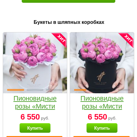
Букеты в шляпных коробках
Пионовидные
Пионовидные
розы «Мисти
розы «Мисти
бабблс» в белой
бабблс» в
6 550
6 550
руб.
руб.
коробке Small
черной коробке
Купить
Купить
Small