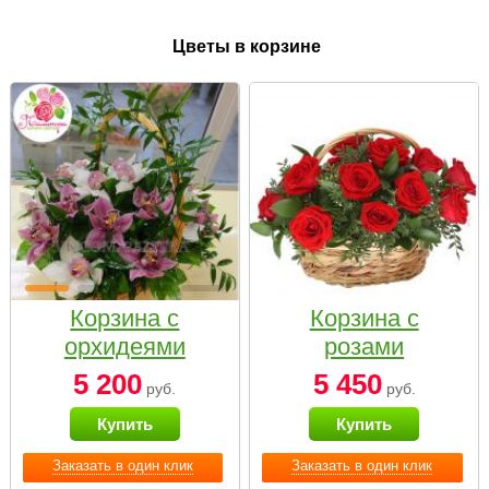
Цветы в корзине
Корзина с
Корзина с
орхидеями
розами
малая
«Красный
5 200
5 450
руб.
руб.
Париж»
Купить
Купить
Заказать в один клик
Заказать в один клик