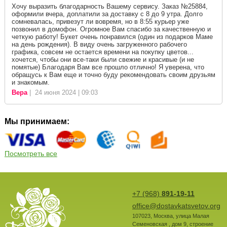
Хочу выразить благодарность Вашему сервису. Заказ №25884,
оформили вчера, доплатили за доставку с 8 до 9 утра. Долго
сомневалась, привезут ли вовремя, но в 8:55 курьер уже
позвонил в домофон. Огромное Вам спасибо за качественную и
четкую работу! Букет очень понравился (один из подарков Маме
на день рождения). В виду очень загруженного рабочего
графика, совсем не остается времени на покупку цветов...
хочется, чтобы они все-таки были свежие и красивые (и не
помятые) Благодаря Вам все прошло отлично! Я уверена, что
обращусь к Вам еще и точно буду рекомендовать своим друзьям
и знакомым.
Вера
| 24 июня 2024 | 09:03
Мы принимаем:
Посмотреть все
+7 (968)
891-19-11
office@dostavkatsvetov.org
107023
,
Москва
,
улица Малая
Семеновская , дом 9, строение