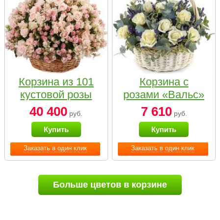
Корзина из 101
Корзина с
кустовой розы
розами «Вальс»
нежных тонов
40 400
7 610
руб.
руб.
Купить
Купить
Заказать в один клик
Заказать в один клик
Больше цветов в корзине