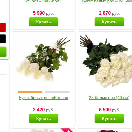
25 роз «Гран-при»
Букет белых роз «Пушин
5 990
2 870
руб.
руб.
Купить
Купить
Букет белых роз «Белла»
25 белых роз (40 см)
2 420
6 500
руб.
руб.
Купить
Купить