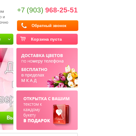
+7 (903)
968-25-51
ем
о и
очно
Обратный звонок
и
Корзина пуста