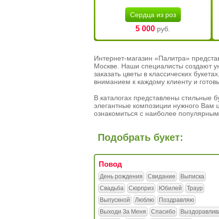
Сердца из роз
5 000
руб.
Интернет-магазин «Палитра» предста
Москве. Наши специалисты создают у
заказать цветы в классических букет
вниманием к каждому клиенту и готов
В каталогах представлены стильные бу
элегантные композиции нужного Вам ц
ознакомиться с наиболее популярным
Подобрать букет:
Повод
День рождения
Свидание
Выписка
Свадьба
Сюрприз
Юбилей
Траур
Выпускной
Люблю
Поздравляю
Выходи За Меня
Спасибо
Выздоравлив