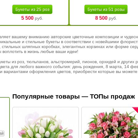
Букеты из 25 роз
Букеты из 51 розы
5 500
8 500
руб.
руб.
вляет вашему вниманию авторские цветочные композиции и чудесн
никальные и стильные букеты в соответствии с новейшими флорис
ах, стильных шляпных коробках, элегантных корзинах или форме се
ы воплотить в жизнь любые ваши идеи!
кеты из роз, тюльпанов, альстромерий, пионов, орхидей и других 
вета для любого важного события: день рождения, 8 марта, 14 фев
и вариантами оформления цветов, приобрести которые вы можете 
Популярные товары — ТОПы продаж
ай