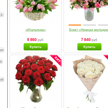
 р.
«Итальянка»
Букет «Нежная мелоди
9 860
7 840
руб.
руб.
Купить
Купить
ши
ки
ой