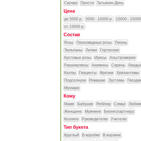
Скучаю
Прости
Татьянин День
Цена
до 5000 р.
5000 - 10000 р.
10000 - 15000
от 15000 р.
Состав
Розы
Пионовидные розы
Пионы
Тюльпаны
Лилии
Гортензии
Кустовые розы
Ирисы
Альстромерия
Ранункулюсы
Анемоны
Сирень
Ланды
Каллы
Гиацинты
Фрезии
Хризантемы
Подсолнухи
Ромашки
Эустомы
Гвозди
Мускари
Кому
Маме
Бабушке
Ребёнку
Семье
Любим
Женщине
Мужчине
Бизнеспартнеру
Коллеге
Руководителю
Учителю
Тип букета
Круглый
В коробке
В корзине