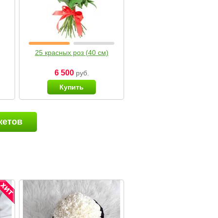
25 красных роз (40 см)
6 500
руб.
Купить
кетов