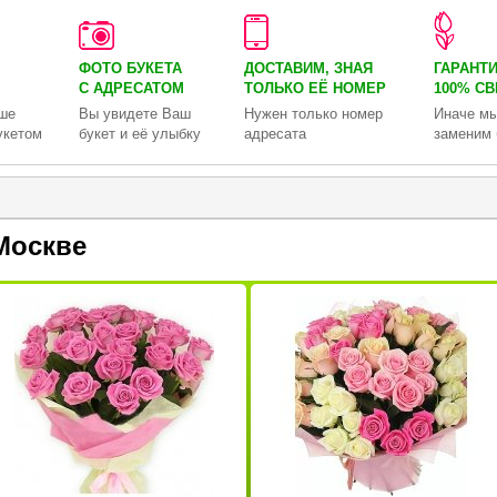
ФОТО БУКЕТА
ДОСТАВИМ, ЗНАЯ
ГАРАНТ
С АДРЕСАТОМ
ТОЛЬКО
ЕЁ НОМЕР
100% С
ше
Вы увидете Ваш
Нужен только номер
Иначе мы
укетом
букет и её улыбку
адресата
заменим 
Москве