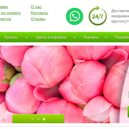
авка
О нас
Доставля
 по номеру
Контакты
ежедневн
укетов
Отзывы
круглосут
Букеты
Цветы в коробках
Корзины
Подарк