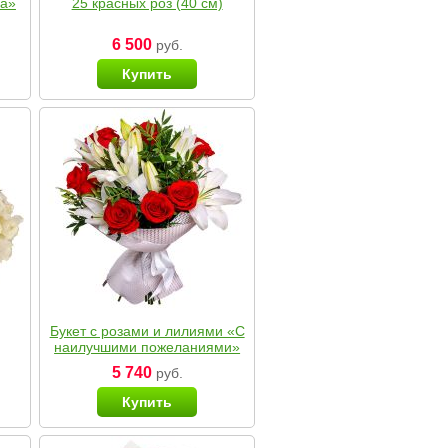
ка»
25 красных роз (40 см)
6 500
руб.
Купить
Букет с розами и лилиями «С
наилучшими пожеланиями»
5 740
руб.
Купить