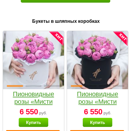
Букеты в шляпных коробках
Пионовидные
Пионовидные
розы «Мисти
розы «Мисти
бабблс» в белой
бабблс» в
6 550
6 550
руб.
руб.
коробке Small
черной коробке
Купить
Купить
Small