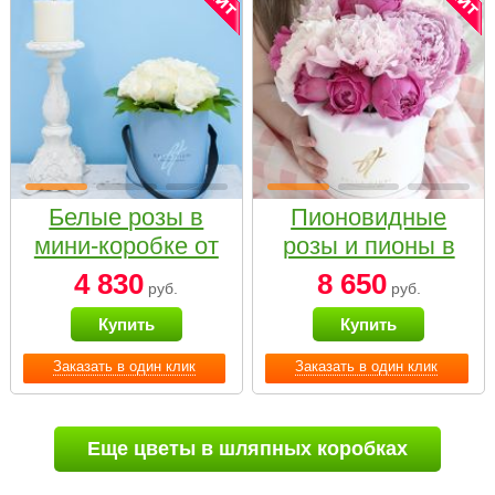
Белые розы в
Пионовидные
мини-коробке от
розы и пионы в
Bella Fiori
белой коробке
4 830
8 650
руб.
руб.
Small
Купить
Купить
Заказать в один клик
Заказать в один клик
Еще цветы в шляпных коробках