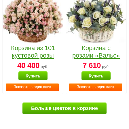
Корзина из 101
Корзина с
кустовой розы
розами «Вальс»
нежных тонов
40 400
7 610
руб.
руб.
Купить
Купить
Заказать в один клик
Заказать в один клик
Больше цветов в корзине