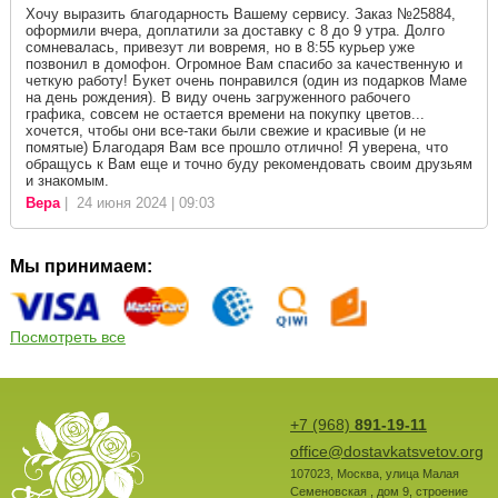
Хочу выразить благодарность Вашему сервису. Заказ №25884,
оформили вчера, доплатили за доставку с 8 до 9 утра. Долго
сомневалась, привезут ли вовремя, но в 8:55 курьер уже
позвонил в домофон. Огромное Вам спасибо за качественную и
четкую работу! Букет очень понравился (один из подарков Маме
на день рождения). В виду очень загруженного рабочего
графика, совсем не остается времени на покупку цветов...
хочется, чтобы они все-таки были свежие и красивые (и не
помятые) Благодаря Вам все прошло отлично! Я уверена, что
обращусь к Вам еще и точно буду рекомендовать своим друзьям
и знакомым.
Вера
| 24 июня 2024 | 09:03
Мы принимаем:
Посмотреть все
+7 (968)
891-19-11
office@dostavkatsvetov.org
107023
,
Москва
,
улица Малая
Семеновская , дом 9, строение