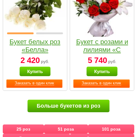
Букет белых роз
Букет с розами и
«Белла»
лилиями «С
наилучшими
2 420
5 740
руб.
руб.
пожеланиями»
Купить
Купить
Заказать в один клик
Заказать в один клик
Больше букетов из роз
25 роз
51 роза
101 роза