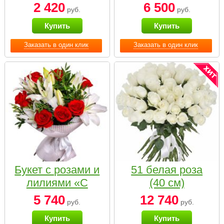
2 420
6 500
руб.
руб.
Купить
Купить
Заказать в один клик
Заказать в один клик
Букет с розами и
51 белая роза
лилиями «С
(40 см)
наилучшими
5 740
12 740
руб.
руб.
пожеланиями»
Купить
Купить