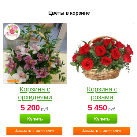
Цветы в корзине
Корзина с
Корзина с
орхидеями
розами
малая
«Красный
5 200
5 450
руб.
руб.
Париж»
Купить
Купить
Заказать в один клик
Заказать в один клик