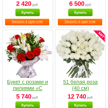
2 420
6 500
руб.
руб.
Купить
Купить
Заказать в один клик
Заказать в один клик
Букет с розами и
51 белая роза
лилиями «С
(40 см)
наилучшими
5 740
12 740
руб.
руб.
пожеланиями»
Купить
Купить