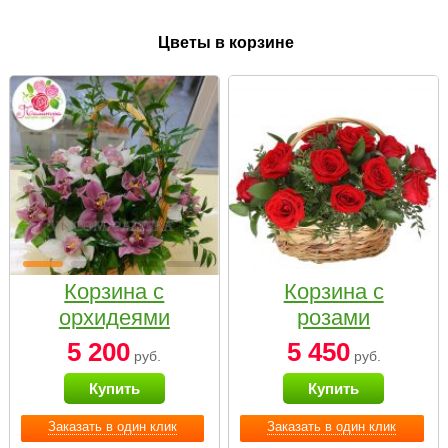
Цветы в корзине
Корзина с
Корзина с
орхидеями
розами
малая
«Красный
5 200
5 450
руб.
руб.
Париж»
Купить
Купить
Заказать в один клик
Заказать в один клик