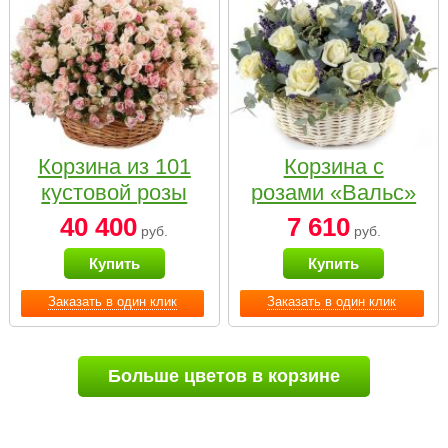
Корзина из 101
Корзина с
кустовой розы
розами «Вальс»
нежных тонов
40 400
7 610
руб.
руб.
Купить
Купить
Заказать в один клик
Заказать в один клик
Больше цветов в корзине