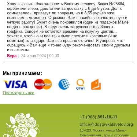
Хочу выразить благодарность Вашему сервису. Заказ №25884,
оформили вчера, доплатили за доставку с 8 до 9 утра. Долго
сомневалась, привезут ли вовремя, но в 8:55 курьер уже
позвонил в домофон. Огромное Вам спасибо за качественную и
четкую работу! Букет очень понравился (один из подарков Маме
на день рождения). В виду очень загруженного рабочего
графика, совсем не остается времени на покупку цветов...
хочется, чтобы они все-таки были свежие и красивые (и не
помятые) Благодаря Вам все прошло отлично! Я уверена, что
обращусь к Вам еще и точно буду рекомендовать своим друзьям
и знакомым.
Вера
| 24 июня 2024 | 09:03
Мы принимаем:
Посмотреть все
+7 (968)
891-19-11
office@dostavkatsvetov.org
107023
,
Москва
,
улица Малая
Семеновская , дом 9, строение