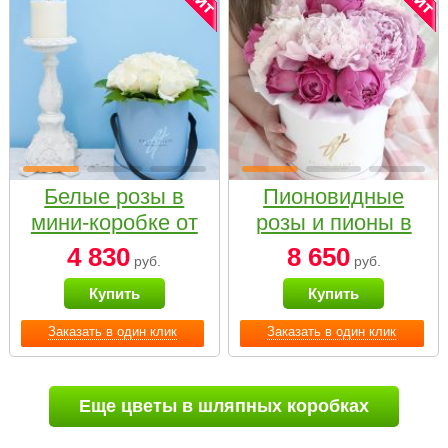
Белые розы в
Пионовидные
мини-коробке от
розы и пионы в
Bella Fiori
белой коробке
4 830
8 650
руб.
руб.
Small
Купить
Купить
Заказать в один клик
Заказать в один клик
Еще цветы в шляпных коробках