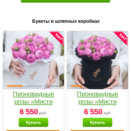
Букеты в шляпных коробках
Пионовидные
Пионовидные
розы «Мисти
розы «Мисти
бабблс» в белой
бабблс» в
6 550
6 550
руб.
руб.
коробке Small
черной коробке
Купить
Купить
Small