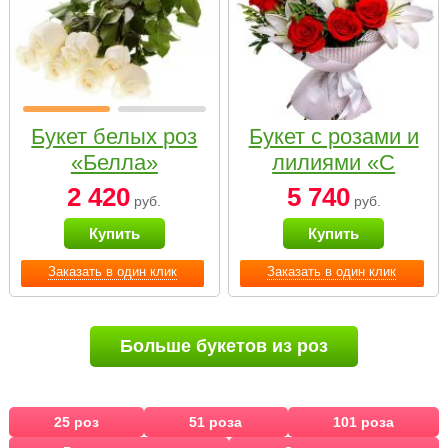
Букет белых роз
Букет с розами и
«Белла»
лилиями «С
наилучшими
2 420
5 740
руб.
руб.
пожеланиями»
Купить
Купить
Заказать в один клик
Заказать в один клик
Больше букетов из роз
25 роз
51 роза
101 роза