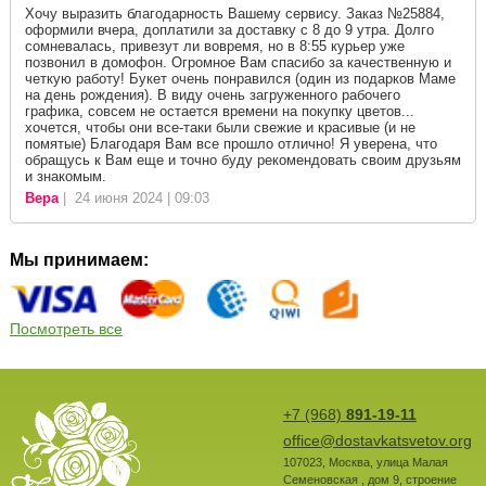
Хочу выразить благодарность Вашему сервису. Заказ №25884,
оформили вчера, доплатили за доставку с 8 до 9 утра. Долго
сомневалась, привезут ли вовремя, но в 8:55 курьер уже
позвонил в домофон. Огромное Вам спасибо за качественную и
четкую работу! Букет очень понравился (один из подарков Маме
на день рождения). В виду очень загруженного рабочего
графика, совсем не остается времени на покупку цветов...
хочется, чтобы они все-таки были свежие и красивые (и не
помятые) Благодаря Вам все прошло отлично! Я уверена, что
обращусь к Вам еще и точно буду рекомендовать своим друзьям
и знакомым.
Вера
| 24 июня 2024 | 09:03
Мы принимаем:
Посмотреть все
+7 (968)
891-19-11
office@dostavkatsvetov.org
107023
,
Москва
,
улица Малая
Семеновская , дом 9, строение