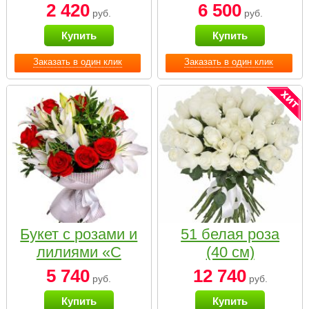
2 420
6 500
руб.
руб.
Купить
Купить
Заказать в один клик
Заказать в один клик
Букет с розами и
51 белая роза
лилиями «С
(40 см)
наилучшими
5 740
12 740
руб.
руб.
пожеланиями»
Купить
Купить