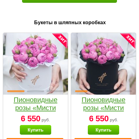
Букеты в шляпных коробках
Пионовидные
Пионовидные
розы «Мисти
розы «Мисти
бабблс» в белой
бабблс» в
6 550
6 550
руб.
руб.
коробке Small
черной коробке
Купить
Купить
Small