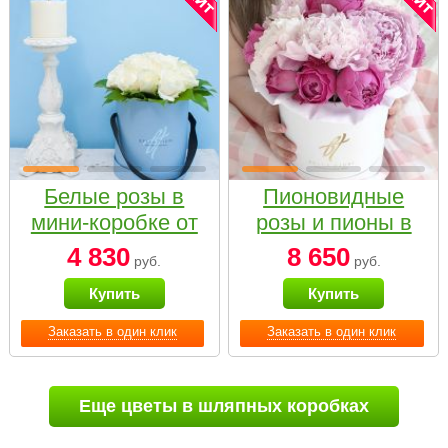
Белые розы в
Пионовидные
мини-коробке от
розы и пионы в
Bella Fiori
белой коробке
4 830
8 650
руб.
руб.
Small
Купить
Купить
Заказать в один клик
Заказать в один клик
Еще цветы в шляпных коробках