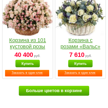
Корзина из 101
Корзина с
кустовой розы
розами «Вальс»
нежных тонов
40 400
7 610
руб.
руб.
Купить
Купить
Заказать в один клик
Заказать в один клик
Больше цветов в корзине