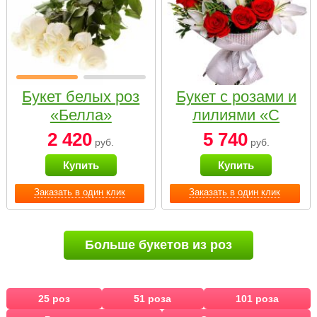
Букет белых роз
Букет с розами и
«Белла»
лилиями «С
наилучшими
2 420
5 740
руб.
руб.
пожеланиями»
Купить
Купить
Заказать в один клик
Заказать в один клик
Больше букетов из роз
25 роз
51 роза
101 роза