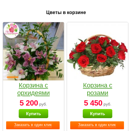
Цветы в корзине
Корзина с
Корзина с
орхидеями
розами
малая
«Красный
5 200
5 450
руб.
руб.
Париж»
Купить
Купить
Заказать в один клик
Заказать в один клик