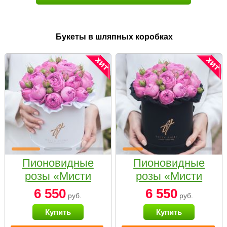
Букеты в шляпных коробках
Пионовидные
Пионовидные
розы «Мисти
розы «Мисти
бабблс» в белой
бабблс» в
6 550
6 550
руб.
руб.
коробке Small
черной коробке
Купить
Купить
Small