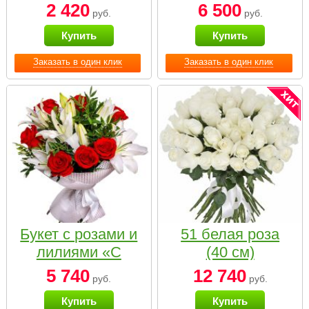
2 420
6 500
руб.
руб.
Купить
Купить
Заказать в один клик
Заказать в один клик
Букет с розами и
51 белая роза
лилиями «С
(40 см)
наилучшими
5 740
12 740
руб.
руб.
пожеланиями»
Купить
Купить