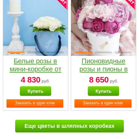
Белые розы в
Пионовидные
мини-коробке от
розы и пионы в
Bella Fiori
белой коробке
4 830
8 650
руб.
руб.
Small
Купить
Купить
Заказать в один клик
Заказать в один клик
Еще цветы в шляпных коробках