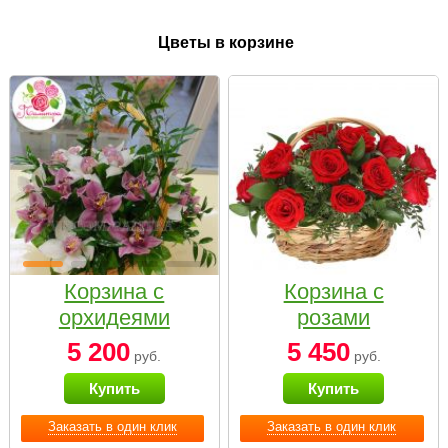
Цветы в корзине
Корзина с
Корзина с
орхидеями
розами
малая
«Красный
5 200
5 450
руб.
руб.
Париж»
Купить
Купить
Заказать в один клик
Заказать в один клик