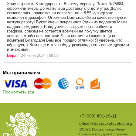
Хочу выразить благодарность Вашему сервису. Заказ №25884,
оформили вчера, доплатили за доставку с 8 до 9 утра. Долго
сомневалась, привезут ли вовремя, но в 8:55 курьер уже
позвонил в домофон. Огромное Вам спасибо за качественную и
четкую работу! Букет очень понравился (один из подарков Маме
на день рождения). В виду очень загруженного рабочего
графика, совсем не остается времени на покупку цветов...
хочется, чтобы они все-таки были свежие и красивые (и не
помятые) Благодаря Вам все прошло отлично! Я уверена, что
обращусь к Вам еще и точно буду рекомендовать своим друзьям
и знакомым.
Вера
| 24 июня 2024 | 09:03
Мы принимаем:
Посмотреть все
+7 (968)
891-19-11
office@dostavkatsvetov.org
107023
,
Москва
,
улица Малая
Семеновская , дом 9, строение