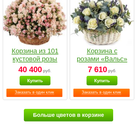
Корзина из 101
Корзина с
кустовой розы
розами «Вальс»
нежных тонов
40 400
7 610
руб.
руб.
Купить
Купить
Заказать в один клик
Заказать в один клик
Больше цветов в корзине