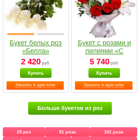
Букет белых роз
Букет с розами и
«Белла»
лилиями «С
наилучшими
2 420
5 740
руб.
руб.
пожеланиями»
Купить
Купить
Заказать в один клик
Заказать в один клик
Больше букетов из роз
25 роз
51 роза
101 роза