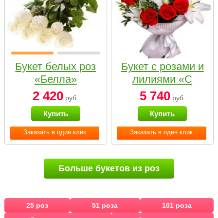
Букет белых роз
Букет с розами и
«Белла»
лилиями «С
наилучшими
2 420
5 740
руб.
руб.
пожеланиями»
Купить
Купить
Заказать в один клик
Заказать в один клик
Больше букетов из роз
25 роз
51 роза
101 роза