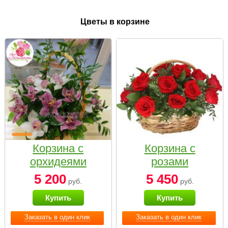
Цветы в корзине
Корзина с
Корзина с
орхидеями
розами
малая
«Красный
5 200
5 450
руб.
руб.
Париж»
Купить
Купить
Заказать в один клик
Заказать в один клик