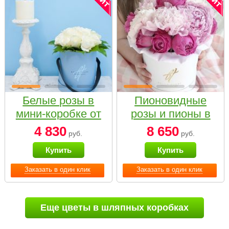
Белые розы в
Пионовидные
мини-коробке от
розы и пионы в
Bella Fiori
белой коробке
4 830
8 650
руб.
руб.
Small
Купить
Купить
Заказать в один клик
Заказать в один клик
Еще цветы в шляпных коробках