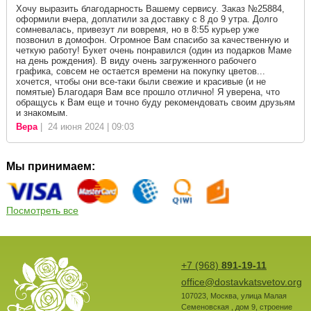
Хочу выразить благодарность Вашему сервису. Заказ №25884,
оформили вчера, доплатили за доставку с 8 до 9 утра. Долго
сомневалась, привезут ли вовремя, но в 8:55 курьер уже
позвонил в домофон. Огромное Вам спасибо за качественную и
четкую работу! Букет очень понравился (один из подарков Маме
на день рождения). В виду очень загруженного рабочего
графика, совсем не остается времени на покупку цветов...
хочется, чтобы они все-таки были свежие и красивые (и не
помятые) Благодаря Вам все прошло отлично! Я уверена, что
обращусь к Вам еще и точно буду рекомендовать своим друзьям
и знакомым.
Вера
| 24 июня 2024 | 09:03
Мы принимаем:
Посмотреть все
+7 (968)
891-19-11
office@dostavkatsvetov.org
107023
,
Москва
,
улица Малая
Семеновская , дом 9, строение