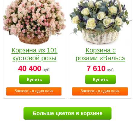
Корзина из 101
Корзина с
кустовой розы
розами «Вальс»
нежных тонов
40 400
7 610
руб.
руб.
Купить
Купить
Заказать в один клик
Заказать в один клик
Больше цветов в корзине