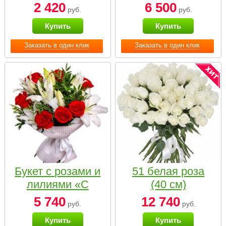
2 420
6 500
руб.
руб.
Купить
Купить
Заказать в один клик
Заказать в один клик
Букет с розами и
51 белая роза
лилиями «С
(40 см)
наилучшими
5 740
12 740
руб.
руб.
пожеланиями»
Купить
Купить