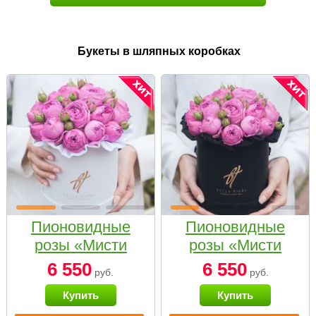
Букеты в шляпных коробках
Пионовидные
Пионовидные
розы «Мисти
розы «Мисти
бабблс» в белой
бабблс» в
6 550
6 550
руб.
руб.
коробке Small
черной коробке
Купить
Купить
Small