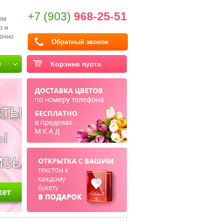
+7 (903)
968-25-51
ем
о и
очно
Обратный звонок
и
Корзина пуста