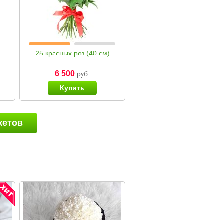
25 красных роз (40 см)
6 500
руб.
Купить
кетов