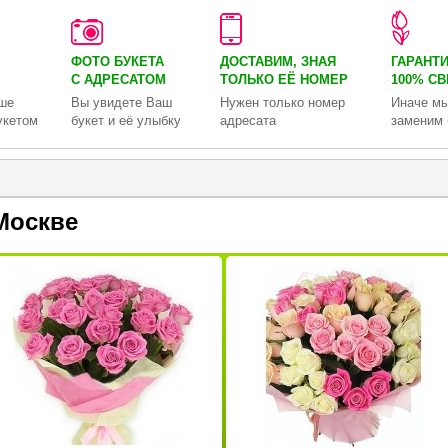
ФОТО БУКЕТА
ДОСТАВИМ, ЗНАЯ
ГАРАНТ
С АДРЕСАТОМ
ТОЛЬКО
ЕЁ НОМЕР
100% С
ше
Вы увидете Ваш
Нужен только номер
Иначе мы
укетом
букет и её улыбку
адресата
заменим 
Москве