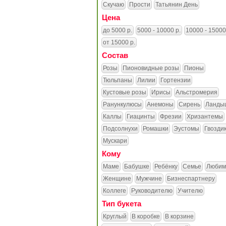
Скучаю
Прости
Татьянин День
Цена
до 5000 р.
5000 - 10000 р.
10000 - 15000
от 15000 р.
Состав
Розы
Пионовидные розы
Пионы
Тюльпаны
Лилии
Гортензии
Кустовые розы
Ирисы
Альстромерия
Ранункулюсы
Анемоны
Сирень
Ланды
Каллы
Гиацинты
Фрезии
Хризантемы
Подсолнухи
Ромашки
Эустомы
Гвозди
Мускари
Кому
Маме
Бабушке
Ребёнку
Семье
Любим
Женщине
Мужчине
Бизнеспартнеру
Коллеге
Руководителю
Учителю
Тип букета
Круглый
В коробке
В корзине