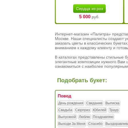
Сердца из роз
5 000
руб.
Интернет-магазин «Палитра» предста
Москве. Наши специалисты создают у
заказать цветы в классических букет
вниманием к каждому клиенту и готов
В каталогах представлены стильные бу
элегантные композиции нужного Вам ц
ознакомиться с наиболее популярным
Подобрать букет:
Повод
День рождения
Свидание
Выписка
Свадьба
Сюрприз
Юбилей
Траур
Выпускной
Люблю
Поздравляю
Выходи За Меня
Спасибо
Выздоравлив