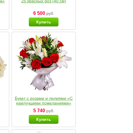
ка»
25 красных роз (40 см)
6 500
руб.
Купить
Букет с розами и лилиями «С
наилучшими пожеланиями»
5 740
руб.
Купить