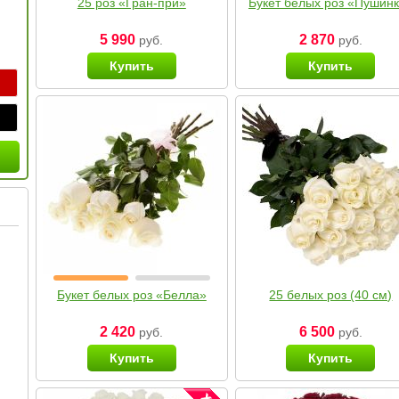
25 роз «Гран-при»
Букет белых роз «Пушин
5 990
2 870
руб.
руб.
Купить
Купить
Букет белых роз «Белла»
25 белых роз (40 см)
2 420
6 500
руб.
руб.
Купить
Купить