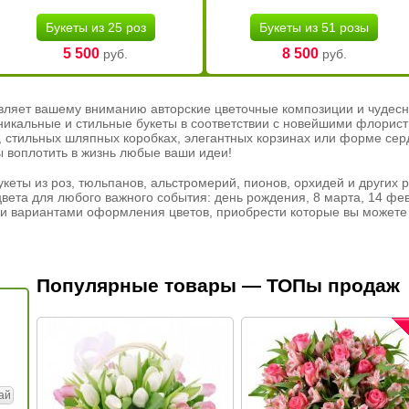
Букеты из 25 роз
Букеты из 51 розы
5 500
8 500
руб.
руб.
вляет вашему вниманию авторские цветочные композиции и чудесн
никальные и стильные букеты в соответствии с новейшими флорис
ах, стильных шляпных коробках, элегантных корзинах или форме се
ы воплотить в жизнь любые ваши идеи!
кеты из роз, тюльпанов, альстромерий, пионов, орхидей и других 
вета для любого важного события: день рождения, 8 марта, 14 фев
и вариантами оформления цветов, приобрести которые вы можете 
Популярные товары — ТОПы продаж
ай