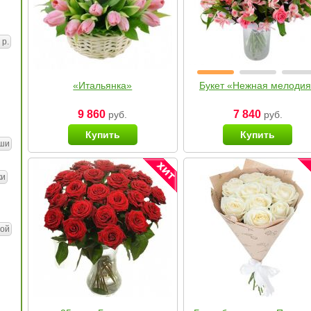
 р.
«Итальянка»
Букет «Нежная мелоди
9 860
7 840
руб.
руб.
Купить
Купить
ши
ки
ой