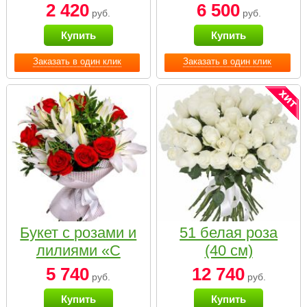
2 420
6 500
руб.
руб.
Купить
Купить
Заказать в один клик
Заказать в один клик
Букет с розами и
51 белая роза
лилиями «С
(40 см)
наилучшими
5 740
12 740
руб.
руб.
пожеланиями»
Купить
Купить