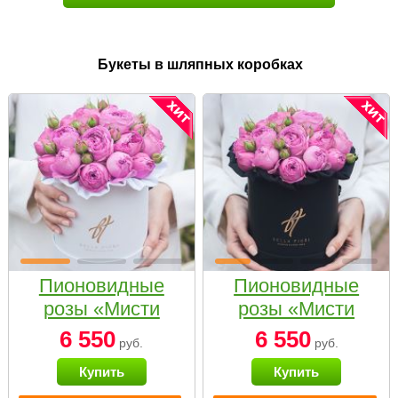
Букеты в шляпных коробках
Пионовидные
Пионовидные
розы «Мисти
розы «Мисти
бабблс» в белой
бабблс» в
6 550
6 550
руб.
руб.
коробке Small
черной коробке
Купить
Купить
Small