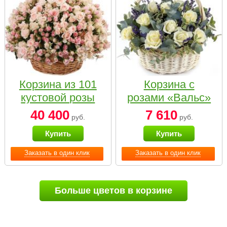
Корзина из 101
Корзина с
кустовой розы
розами «Вальс»
нежных тонов
40 400
7 610
руб.
руб.
Купить
Купить
Заказать в один клик
Заказать в один клик
Больше цветов в корзине