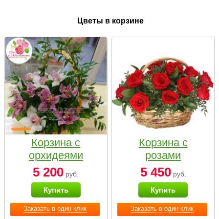
Цветы в корзине
Корзина с
Корзина с
орхидеями
розами
малая
«Красный
5 200
5 450
руб.
руб.
Париж»
Купить
Купить
Заказать в один клик
Заказать в один клик