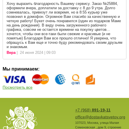
Хочу выразить благодарность Вашему сервису. Заказ №25884,
оформили вчера, доплатили за доставку с 8 до 9 утра. Долго
сомневалась, привезут ли вовремя, но в 8:55 курьер уже
позвонил в домофон. Огромное Вам спасибо за качественную и
четкую работу! Букет очень понравился (один из подарков Маме
на день рождения). В виду очень загруженного рабочего
графика, совсем не остается времени на покупку цветов...
хочется, чтобы они все-таки были свежие и красивые (и не
помятые) Благодаря Вам все прошло отлично! Я уверена, что
обращусь к Вам еще и точно буду рекомендовать своим друзьям
и знакомым.
Вера
| 24 июня 2024 | 09:03
Мы принимаем:
Посмотреть все
+7 (968)
891-19-11
office@dostavkatsvetov.org
107023
,
Москва
,
улица Малая
Семеновская , дом 9, строение