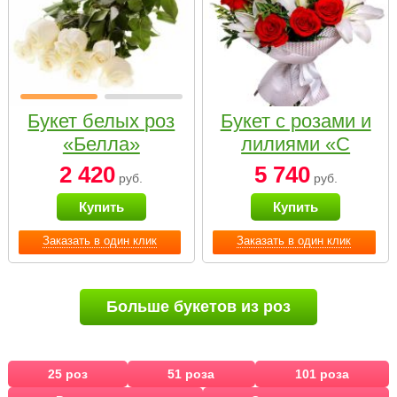
Букет белых роз
Букет с розами и
«Белла»
лилиями «С
наилучшими
2 420
5 740
руб.
руб.
пожеланиями»
Купить
Купить
Заказать в один клик
Заказать в один клик
Больше букетов из роз
25 роз
51 роза
101 роза