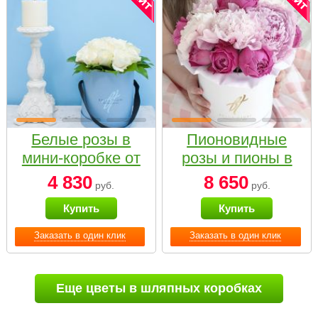
Белые розы в
Пионовидные
мини-коробке от
розы и пионы в
Bella Fiori
белой коробке
4 830
8 650
руб.
руб.
Small
Купить
Купить
Заказать в один клик
Заказать в один клик
Еще цветы в шляпных коробках