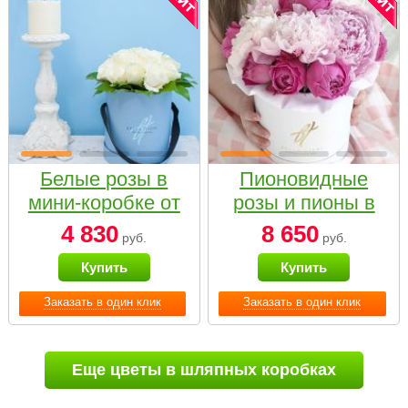
Белые розы в
Пионовидные
мини-коробке от
розы и пионы в
Bella Fiori
белой коробке
4 830
8 650
руб.
руб.
Small
Купить
Купить
Заказать в один клик
Заказать в один клик
Еще цветы в шляпных коробках