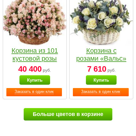
Корзина из 101
Корзина с
кустовой розы
розами «Вальс»
нежных тонов
40 400
7 610
руб.
руб.
Купить
Купить
Заказать в один клик
Заказать в один клик
Больше цветов в корзине