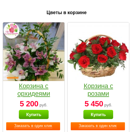
Цветы в корзине
Корзина с
Корзина с
орхидеями
розами
малая
«Красный
5 200
5 450
руб.
руб.
Париж»
Купить
Купить
Заказать в один клик
Заказать в один клик