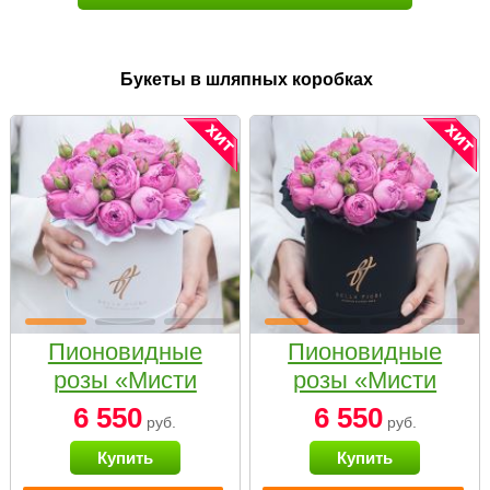
Букеты в шляпных коробках
Пионовидные
Пионовидные
розы «Мисти
розы «Мисти
бабблс» в белой
бабблс» в
6 550
6 550
руб.
руб.
коробке Small
черной коробке
Купить
Купить
Small