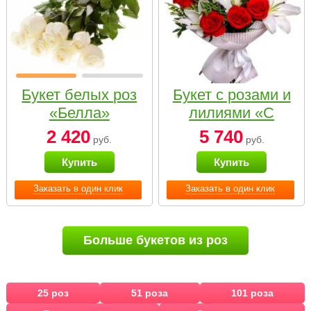
Букет белых роз
Букет с розами и
«Белла»
лилиями «С
наилучшими
2 420
5 740
руб.
руб.
пожеланиями»
Купить
Купить
Заказать в один клик
Заказать в один клик
Больше букетов из роз
25 роз
51 роза
101 роза