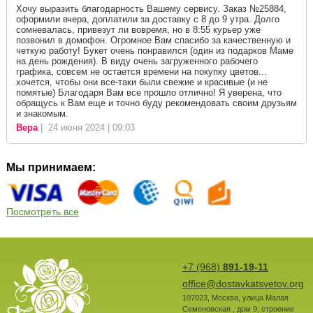
Хочу выразить благодарность Вашему сервису. Заказ №25884,
оформили вчера, доплатили за доставку с 8 до 9 утра. Долго
сомневалась, привезут ли вовремя, но в 8:55 курьер уже
позвонил в домофон. Огромное Вам спасибо за качественную и
четкую работу! Букет очень понравился (один из подарков Маме
на день рождения). В виду очень загруженного рабочего
графика, совсем не остается времени на покупку цветов...
хочется, чтобы они все-таки были свежие и красивые (и не
помятые) Благодаря Вам все прошло отлично! Я уверена, что
обращусь к Вам еще и точно буду рекомендовать своим друзьям
и знакомым.
Вера
| 24 июня 2024 | 09:03
Мы принимаем:
Посмотреть все
+7 (968)
891-19-11
office@dostavkatsvetov.org
107023
,
Москва
,
улица Малая
Семеновская , дом 9, строение