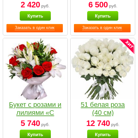
2 420
6 500
руб.
руб.
Купить
Купить
Заказать в один клик
Заказать в один клик
Букет с розами и
51 белая роза
лилиями «С
(40 см)
наилучшими
5 740
12 740
руб.
руб.
пожеланиями»
Купить
Купить