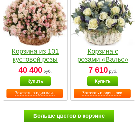
Корзина из 101
Корзина с
кустовой розы
розами «Вальс»
нежных тонов
40 400
7 610
руб.
руб.
Купить
Купить
Заказать в один клик
Заказать в один клик
Больше цветов в корзине