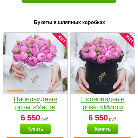
Букеты в шляпных коробках
Пионовидные
Пионовидные
розы «Мисти
розы «Мисти
бабблс» в белой
бабблс» в
6 550
6 550
руб.
руб.
коробке Small
черной коробке
Купить
Купить
Small