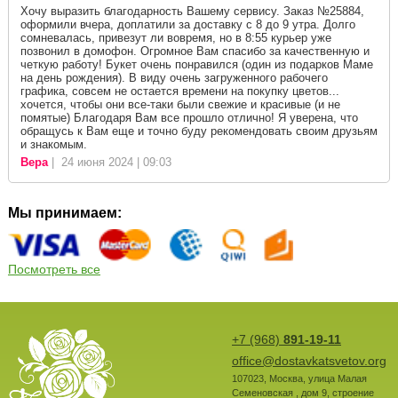
Хочу выразить благодарность Вашему сервису. Заказ №25884,
оформили вчера, доплатили за доставку с 8 до 9 утра. Долго
сомневалась, привезут ли вовремя, но в 8:55 курьер уже
позвонил в домофон. Огромное Вам спасибо за качественную и
четкую работу! Букет очень понравился (один из подарков Маме
на день рождения). В виду очень загруженного рабочего
графика, совсем не остается времени на покупку цветов...
хочется, чтобы они все-таки были свежие и красивые (и не
помятые) Благодаря Вам все прошло отлично! Я уверена, что
обращусь к Вам еще и точно буду рекомендовать своим друзьям
и знакомым.
Вера
| 24 июня 2024 | 09:03
Мы принимаем:
Посмотреть все
+7 (968)
891-19-11
office@dostavkatsvetov.org
107023
,
Москва
,
улица Малая
Семеновская , дом 9, строение