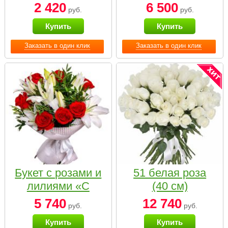
2 420
6 500
руб.
руб.
Купить
Купить
Заказать в один клик
Заказать в один клик
Букет с розами и
51 белая роза
лилиями «С
(40 см)
наилучшими
5 740
12 740
руб.
руб.
пожеланиями»
Купить
Купить