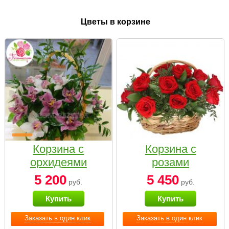
Цветы в корзине
Корзина с
Корзина с
орхидеями
розами
малая
«Красный
5 200
5 450
руб.
руб.
Париж»
Купить
Купить
Заказать в один клик
Заказать в один клик