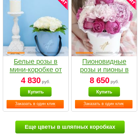
Белые розы в
Пионовидные
мини-коробке от
розы и пионы в
Bella Fiori
белой коробке
4 830
8 650
руб.
руб.
Small
Купить
Купить
Заказать в один клик
Заказать в один клик
Еще цветы в шляпных коробках