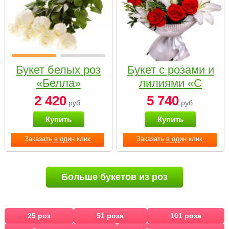
Букет белых роз
Букет с розами и
«Белла»
лилиями «С
наилучшими
2 420
5 740
руб.
руб.
пожеланиями»
Купить
Купить
Заказать в один клик
Заказать в один клик
Больше букетов из роз
25 роз
51 роза
101 роза