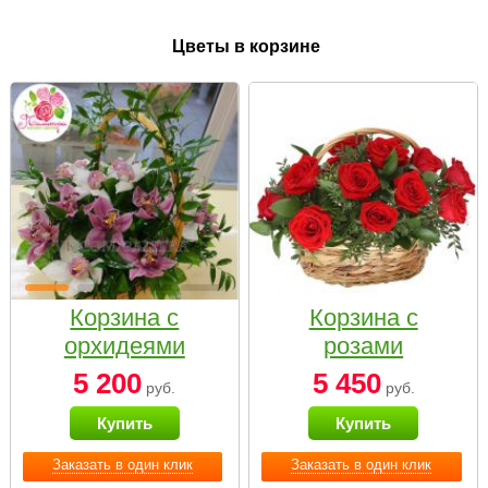
Цветы в корзине
Корзина с
Корзина с
орхидеями
розами
малая
«Красный
5 200
5 450
руб.
руб.
Париж»
Купить
Купить
Заказать в один клик
Заказать в один клик