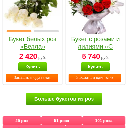
Букет белых роз
Букет с розами и
«Белла»
лилиями «С
наилучшими
2 420
5 740
руб.
руб.
пожеланиями»
Купить
Купить
Заказать в один клик
Заказать в один клик
Больше букетов из роз
25 роз
51 роза
101 роза