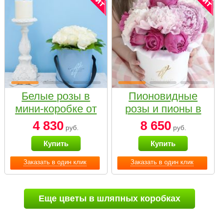
Белые розы в
Пионовидные
мини-коробке от
розы и пионы в
Bella Fiori
белой коробке
4 830
8 650
руб.
руб.
Small
Купить
Купить
Заказать в один клик
Заказать в один клик
Еще цветы в шляпных коробках