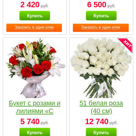
2 420
6 500
руб.
руб.
Купить
Купить
Заказать в один клик
Заказать в один клик
Букет с розами и
51 белая роза
лилиями «С
(40 см)
наилучшими
5 740
12 740
руб.
руб.
пожеланиями»
Купить
Купить