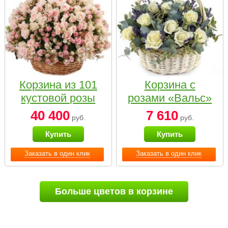
Корзина из 101
Корзина с
кустовой розы
розами «Вальс»
нежных тонов
40 400
7 610
руб.
руб.
Купить
Купить
Заказать в один клик
Заказать в один клик
Больше цветов в корзине