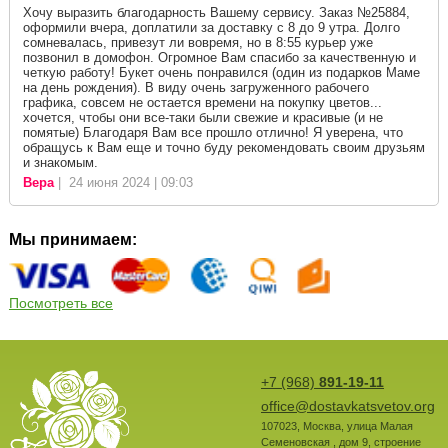
Хочу выразить благодарность Вашему сервису. Заказ №25884,
оформили вчера, доплатили за доставку с 8 до 9 утра. Долго
сомневалась, привезут ли вовремя, но в 8:55 курьер уже
позвонил в домофон. Огромное Вам спасибо за качественную и
четкую работу! Букет очень понравился (один из подарков Маме
на день рождения). В виду очень загруженного рабочего
графика, совсем не остается времени на покупку цветов...
хочется, чтобы они все-таки были свежие и красивые (и не
помятые) Благодаря Вам все прошло отлично! Я уверена, что
обращусь к Вам еще и точно буду рекомендовать своим друзьям
и знакомым.
Вера
| 24 июня 2024 | 09:03
Мы принимаем:
Посмотреть все
+7 (968)
891-19-11
office@dostavkatsvetov.org
107023
,
Москва
,
улица Малая
Семеновская , дом 9, строение