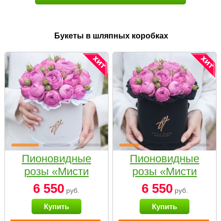
Букеты в шляпных коробках
Пионовидные
Пионовидные
розы «Мисти
розы «Мисти
бабблс» в белой
бабблс» в
6 550
6 550
руб.
руб.
коробке Small
черной коробке
Купить
Купить
Small