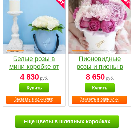
Белые розы в
Пионовидные
мини-коробке от
розы и пионы в
Bella Fiori
белой коробке
4 830
8 650
руб.
руб.
Small
Купить
Купить
Заказать в один клик
Заказать в один клик
Еще цветы в шляпных коробках