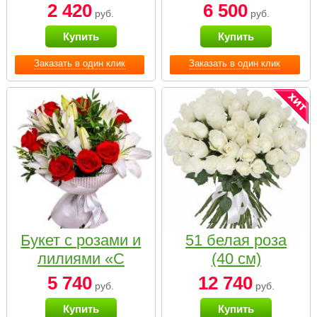
2 420
6 500
руб.
руб.
Купить
Купить
Заказать в один клик
Заказать в один клик
Букет с розами и
51 белая роза
лилиями «С
(40 см)
наилучшими
5 740
12 740
руб.
руб.
пожеланиями»
Купить
Купить