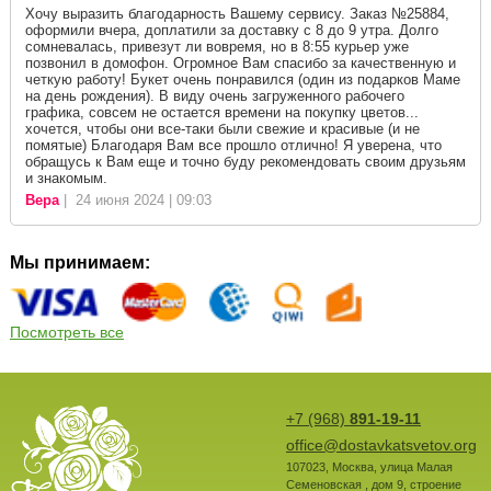
Хочу выразить благодарность Вашему сервису. Заказ №25884,
оформили вчера, доплатили за доставку с 8 до 9 утра. Долго
сомневалась, привезут ли вовремя, но в 8:55 курьер уже
позвонил в домофон. Огромное Вам спасибо за качественную и
четкую работу! Букет очень понравился (один из подарков Маме
на день рождения). В виду очень загруженного рабочего
графика, совсем не остается времени на покупку цветов...
хочется, чтобы они все-таки были свежие и красивые (и не
помятые) Благодаря Вам все прошло отлично! Я уверена, что
обращусь к Вам еще и точно буду рекомендовать своим друзьям
и знакомым.
Вера
| 24 июня 2024 | 09:03
Мы принимаем:
Посмотреть все
+7 (968)
891-19-11
office@dostavkatsvetov.org
107023
,
Москва
,
улица Малая
Семеновская , дом 9, строение