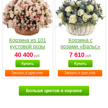
Корзина из 101
Корзина с
кустовой розы
розами «Вальс»
нежных тонов
40 400
7 610
руб.
руб.
Купить
Купить
Заказать в один клик
Заказать в один клик
Больше цветов в корзине