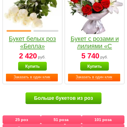
Букет белых роз
Букет с розами и
«Белла»
лилиями «С
наилучшими
2 420
5 740
руб.
руб.
пожеланиями»
Купить
Купить
Заказать в один клик
Заказать в один клик
Больше букетов из роз
25 роз
51 роза
101 роза