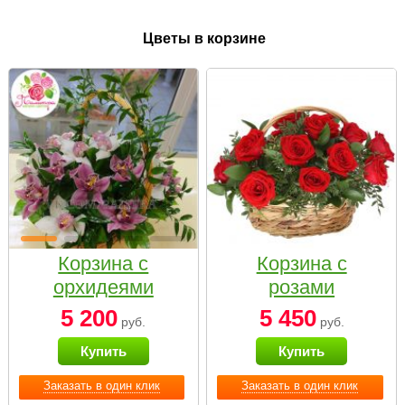
Цветы в корзине
Корзина с
Корзина с
орхидеями
розами
малая
«Красный
5 200
5 450
руб.
руб.
Париж»
Купить
Купить
Заказать в один клик
Заказать в один клик