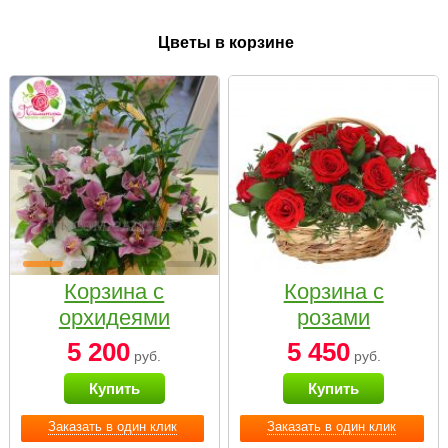
Цветы в корзине
Корзина с
Корзина с
орхидеями
розами
малая
«Красный
5 200
5 450
руб.
руб.
Париж»
Купить
Купить
Заказать в один клик
Заказать в один клик