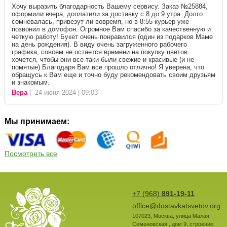
Хочу выразить благодарность Вашему сервису. Заказ №25884,
оформили вчера, доплатили за доставку с 8 до 9 утра. Долго
сомневалась, привезут ли вовремя, но в 8:55 курьер уже
позвонил в домофон. Огромное Вам спасибо за качественную и
четкую работу! Букет очень понравился (один из подарков Маме
на день рождения). В виду очень загруженного рабочего
графика, совсем не остается времени на покупку цветов...
хочется, чтобы они все-таки были свежие и красивые (и не
помятые) Благодаря Вам все прошло отлично! Я уверена, что
обращусь к Вам еще и точно буду рекомендовать своим друзьям
и знакомым.
Вера
| 24 июня 2024 | 09:03
Мы принимаем:
Посмотреть все
+7 (968)
891-19-11
office@dostavkatsvetov.org
107023
,
Москва
,
улица Малая
Семеновская , дом 9, строение