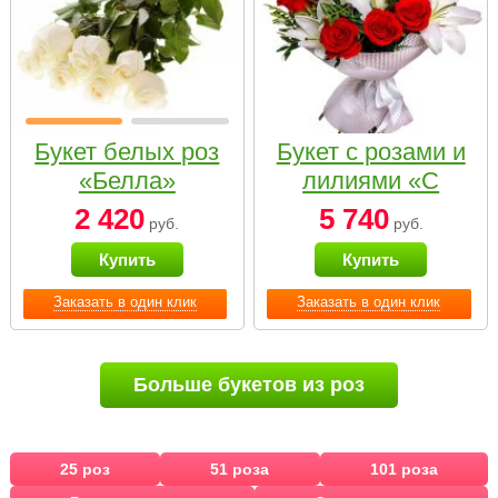
Букет белых роз
Букет с розами и
«Белла»
лилиями «С
наилучшими
2 420
5 740
руб.
руб.
пожеланиями»
Купить
Купить
Заказать в один клик
Заказать в один клик
Больше букетов из роз
25 роз
51 роза
101 роза