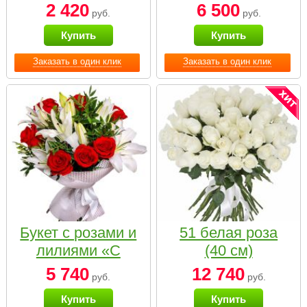
2 420
6 500
руб.
руб.
Купить
Купить
Заказать в один клик
Заказать в один клик
Букет с розами и
51 белая роза
лилиями «С
(40 см)
наилучшими
5 740
12 740
руб.
руб.
пожеланиями»
Купить
Купить