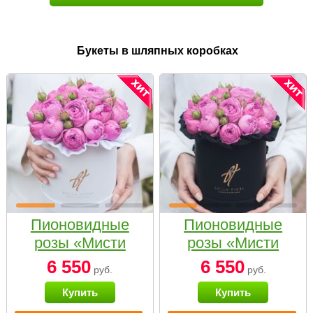
Букеты в шляпных коробках
Пионовидные
Пионовидные
розы «Мисти
розы «Мисти
бабблс» в белой
бабблс» в
6 550
6 550
руб.
руб.
коробке Small
черной коробке
Купить
Купить
Small