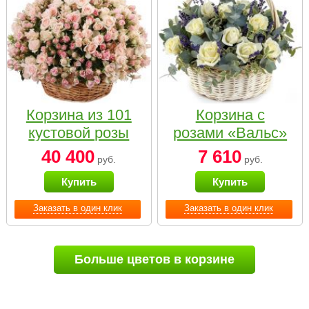
Корзина из 101
Корзина с
кустовой розы
розами «Вальс»
нежных тонов
40 400
7 610
руб.
руб.
Купить
Купить
Заказать в один клик
Заказать в один клик
Больше цветов в корзине