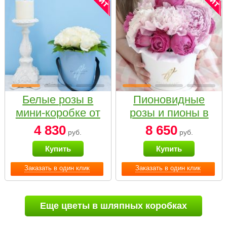
Белые розы в
Пионовидные
мини-коробке от
розы и пионы в
Bella Fiori
белой коробке
4 830
8 650
руб.
руб.
Small
Купить
Купить
Заказать в один клик
Заказать в один клик
Еще цветы в шляпных коробках