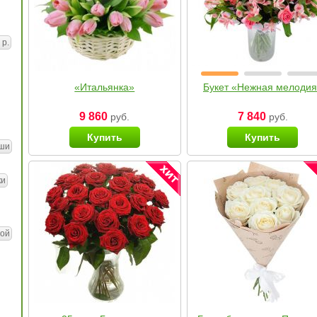
 р.
«Итальянка»
Букет «Нежная мелоди
9 860
7 840
руб.
руб.
Купить
Купить
ши
ки
ой