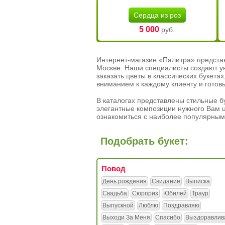
Сердца из роз
5 000
руб.
Интернет-магазин «Палитра» предста
Москве. Наши специалисты создают у
заказать цветы в классических букет
вниманием к каждому клиенту и готов
В каталогах представлены стильные бу
элегантные композиции нужного Вам ц
ознакомиться с наиболее популярным
Подобрать букет:
Повод
День рождения
Свидание
Выписка
Свадьба
Сюрприз
Юбилей
Траур
Выпускной
Люблю
Поздравляю
Выходи За Меня
Спасибо
Выздоравлив