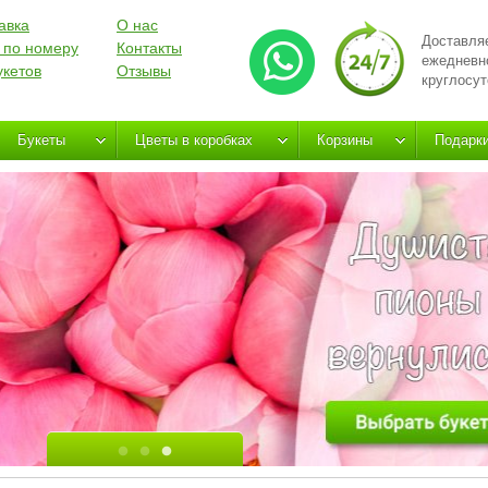
авка
О нас
Доставля
 по номеру
Контакты
ежедневн
укетов
Отзывы
круглосут
Букеты
Цветы в коробках
Корзины
Подарк