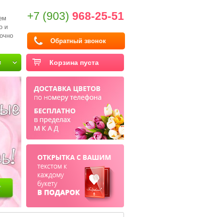
+7 (903)
968-25-51
ем
о и
очно
Обратный звонок
и
Корзина пуста