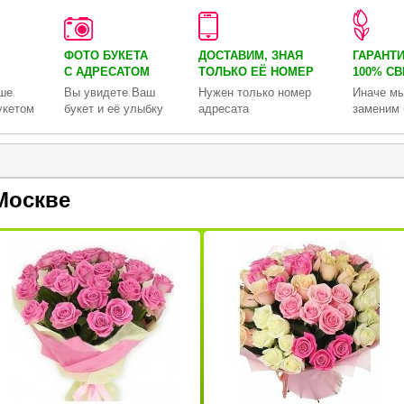
ФОТО БУКЕТА
ДОСТАВИМ, ЗНАЯ
ГАРАНТ
С АДРЕСАТОМ
ТОЛЬКО
ЕЁ НОМЕР
100% С
ше
Вы увидете Ваш
Нужен только номер
Иначе мы
укетом
букет и её улыбку
адресата
заменим 
Москве