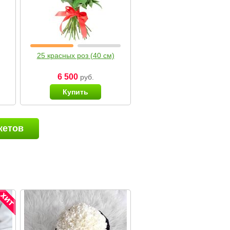
25 красных роз (40 см)
6 500
руб.
Купить
кетов