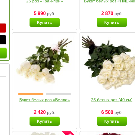
25 роз «Гран-при»
Букет белых роз «Пушин
5 990
2 870
руб.
руб.
Купить
Купить
Букет белых роз «Белла»
25 белых роз (40 см)
2 420
6 500
руб.
руб.
Купить
Купить