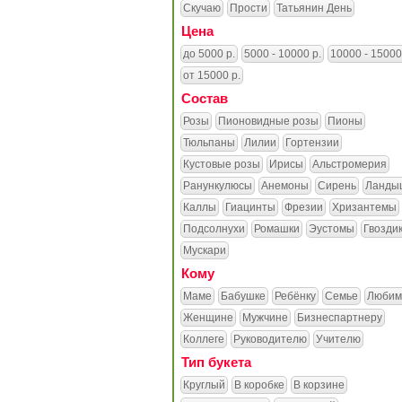
Скучаю
Прости
Татьянин День
Цена
до 5000 р.
5000 - 10000 р.
10000 - 15000
от 15000 р.
Состав
Розы
Пионовидные розы
Пионы
Тюльпаны
Лилии
Гортензии
Кустовые розы
Ирисы
Альстромерия
Ранункулюсы
Анемоны
Сирень
Ланды
Каллы
Гиацинты
Фрезии
Хризантемы
Подсолнухи
Ромашки
Эустомы
Гвозди
Мускари
Кому
Маме
Бабушке
Ребёнку
Семье
Любим
Женщине
Мужчине
Бизнеспартнеру
Коллеге
Руководителю
Учителю
Тип букета
Круглый
В коробке
В корзине