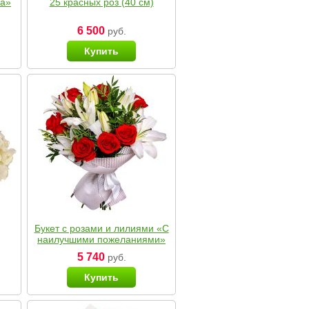
ка»
25 красных роз (40 см)
6 500
руб.
Купить
Букет с розами и лилиями «С
наилучшими пожеланиями»
5 740
руб.
Купить