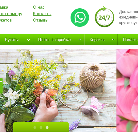
авка
О нас
Доставля
 по номеру
Контакты
ежедневн
укетов
Отзывы
круглосут
Букеты
Цветы в коробках
Корзины
Подарк