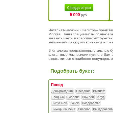
Сердца из роз
5 000
руб.
Интернет-магазин «Палитра» предста
Москве. Наши специалисты создают у
заказать цветы в классических букет
вниманием к каждому клиенту и готов
В каталогах представлены стильные бу
элегантные композиции нужного Вам ц
ознакомиться с наиболее популярным
Подобрать букет:
Повод
День рождения
Свидание
Выписка
Свадьба
Сюрприз
Юбилей
Траур
Выпускной
Люблю
Поздравляю
Выходи За Меня
Спасибо
Выздоравлив