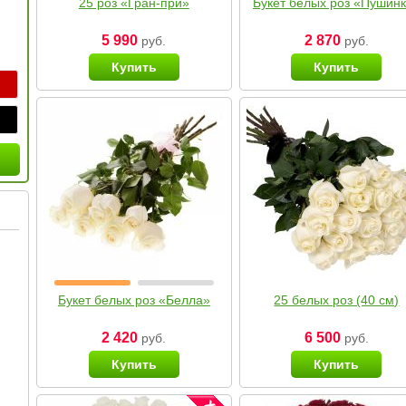
25 роз «Гран-при»
Букет белых роз «Пушин
5 990
2 870
руб.
руб.
Купить
Купить
Букет белых роз «Белла»
25 белых роз (40 см)
2 420
6 500
руб.
руб.
Купить
Купить