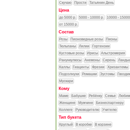
Скучаю
Прости
Татьянин День
Цена
до 5000 р.
5000 - 10000 р.
10000 - 15000
от 15000 р.
Состав
Розы
Пионовидные розы
Пионы
Тюльпаны
Лилии
Гортензии
Кустовые розы
Ирисы
Альстромерия
Ранункулюсы
Анемоны
Сирень
Ланды
Каллы
Гиацинты
Фрезии
Хризантемы
Подсолнухи
Ромашки
Эустомы
Гвозди
Мускари
Кому
Маме
Бабушке
Ребёнку
Семье
Любим
Женщине
Мужчине
Бизнеспартнеру
Коллеге
Руководителю
Учителю
Тип букета
Круглый
В коробке
В корзине