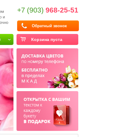
+7 (903)
968-25-51
ем
о и
очно
Обратный звонок
и
Корзина пуста