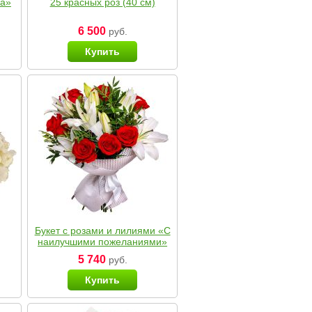
ка»
25 красных роз (40 см)
6 500
руб.
Купить
Букет с розами и лилиями «С
наилучшими пожеланиями»
5 740
руб.
Купить