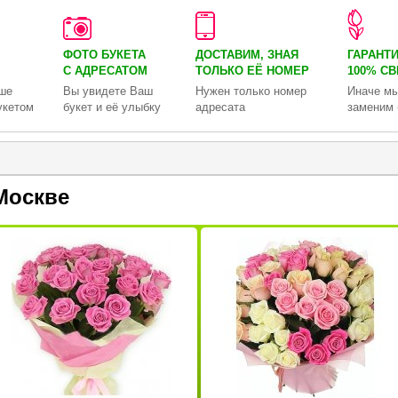
ФОТО БУКЕТА
ДОСТАВИМ, ЗНАЯ
ГАРАНТ
С АДРЕСАТОМ
ТОЛЬКО
ЕЁ НОМЕР
100% С
ше
Вы увидете Ваш
Нужен только номер
Иначе мы
укетом
букет и её улыбку
адресата
заменим 
Москве