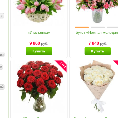
 р.
«Итальянка»
Букет «Нежная мелоди
9 860
7 840
руб.
руб.
Купить
Купить
ши
ки
ой