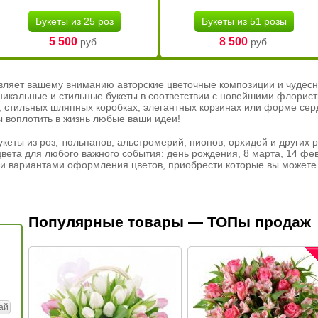
Букеты из 25 роз
Букеты из 51 розы
5 500
8 500
руб.
руб.
вляет вашему вниманию авторские цветочные композиции и чудесн
никальные и стильные букеты в соответствии с новейшими флорис
ах, стильных шляпных коробках, элегантных корзинах или форме се
ы воплотить в жизнь любые ваши идеи!
кеты из роз, тюльпанов, альстромерий, пионов, орхидей и других 
вета для любого важного события: день рождения, 8 марта, 14 фев
и вариантами оформления цветов, приобрести которые вы можете 
Популярные товары — ТОПы продаж
ай