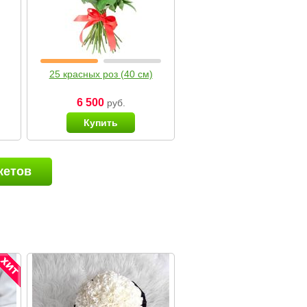
25 красных роз (40 см)
6 500
руб.
Купить
кетов