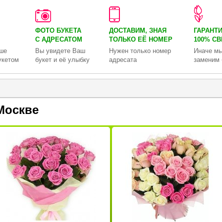
ФОТО БУКЕТА
ДОСТАВИМ, ЗНАЯ
ГАРАНТ
С АДРЕСАТОМ
ТОЛЬКО
ЕЁ НОМЕР
100% С
ше
Вы увидете Ваш
Нужен только номер
Иначе мы
укетом
букет и её улыбку
адресата
заменим 
Москве