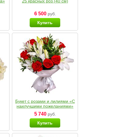
ка»
25 красных роз (40 см)
6 500
руб.
Купить
Букет с розами и лилиями «С
наилучшими пожеланиями»
5 740
руб.
Купить