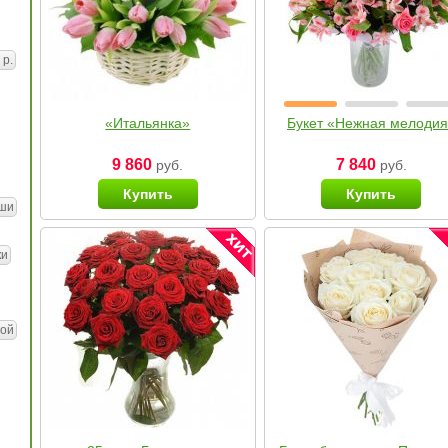
 р.
«Итальянка»
Букет «Нежная мелоди
9 860
7 840
руб.
руб.
Купить
Купить
ши
ки
ой