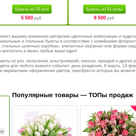
Букеты из 25 роз
Букеты из 51 розы
5 500
8 500
руб.
руб.
вляет вашему вниманию авторские цветочные композиции и чудесн
никальные и стильные букеты в соответствии с новейшими флорис
ах, стильных шляпных коробках, элегантных корзинах или форме се
ы воплотить в жизнь любые ваши идеи!
кеты из роз, тюльпанов, альстромерий, пионов, орхидей и других 
вета для любого важного события: день рождения, 8 марта, 14 фев
и вариантами оформления цветов, приобрести которые вы можете 
Популярные товары — ТОПы продаж
ай