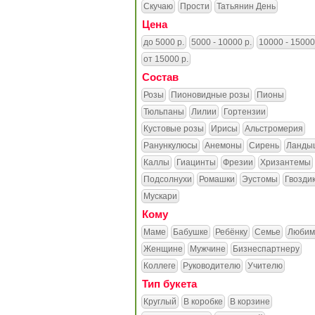
Скучаю
Прости
Татьянин День
Цена
до 5000 р.
5000 - 10000 р.
10000 - 15000
от 15000 р.
Состав
Розы
Пионовидные розы
Пионы
Тюльпаны
Лилии
Гортензии
Кустовые розы
Ирисы
Альстромерия
Ранункулюсы
Анемоны
Сирень
Ланды
Каллы
Гиацинты
Фрезии
Хризантемы
Подсолнухи
Ромашки
Эустомы
Гвозди
Мускари
Кому
Маме
Бабушке
Ребёнку
Семье
Любим
Женщине
Мужчине
Бизнеспартнеру
Коллеге
Руководителю
Учителю
Тип букета
Круглый
В коробке
В корзине