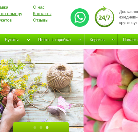
авка
О нас
Доставля
 по номеру
Контакты
ежедневн
укетов
Отзывы
круглосут
Букеты
Цветы в коробках
Корзины
Подарк