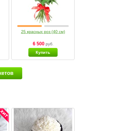
25 красных роз (40 см)
6 500
руб.
Купить
кетов