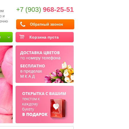
+7 (903)
968-25-51
ем
о и
очно
Обратный звонок
и
Корзина пуста