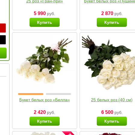
25 роз «Гран-при»
Букет белых роз «Пушин
5 990
2 870
руб.
руб.
Купить
Купить
Букет белых роз «Белла»
25 белых роз (40 см)
2 420
6 500
руб.
руб.
Купить
Купить