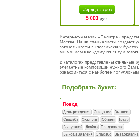
Сердца из роз
5 000
руб.
Интернет-магазин «Палитра» предста
Москве. Наши специалисты создают у
заказать цветы в классических букет
вниманием к каждому клиенту и готов
В каталогах представлены стильные бу
элегантные композиции нужного Вам ц
ознакомиться с наиболее популярным
Подобрать букет:
Повод
День рождения
Свидание
Выписка
Свадьба
Сюрприз
Юбилей
Траур
Выпускной
Люблю
Поздравляю
Выходи За Меня
Спасибо
Выздоравлив