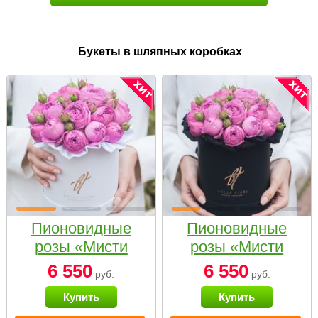
Букеты в шляпных коробках
Пионовидные
Пионовидные
розы «Мисти
розы «Мисти
бабблс» в белой
бабблс» в
6 550
6 550
руб.
руб.
коробке Small
черной коробке
Купить
Купить
Small