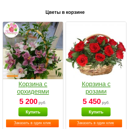
Цветы в корзине
Корзина с
Корзина с
орхидеями
розами
малая
«Красный
5 200
5 450
руб.
руб.
Париж»
Купить
Купить
Заказать в один клик
Заказать в один клик