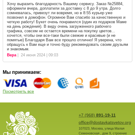
Хочу выразить благодарность Вашему сервису. Заказ №25884,
оформили вчера, доплатили за доставку с 8 до 9 утра. Долго
сомневалась, привезут ли вовремя, но в 8:55 курьер уже
позвонил в домофон. Огромное Вам спасибо за качественную и
четкую работу! Букет очень понравился (один из подарков Маме
на день рождения). В виду очень загруженного рабочего
графика, совсем не остается времени на покупку цветов...
хочется, чтобы они все-таки были свежие и красивые (и не
помятые) Благодаря Вам все прошло отлично! Я уверена, что
обращусь к Вам еще и точно буду рекомендовать своим друзьям
и знакомым.
Вера
| 24 июня 2024 | 09:03
Мы принимаем:
Посмотреть все
+7 (968)
891-19-11
office@dostavkatsvetov.org
107023
,
Москва
,
улица Малая
Семеновская , дом 9, строение