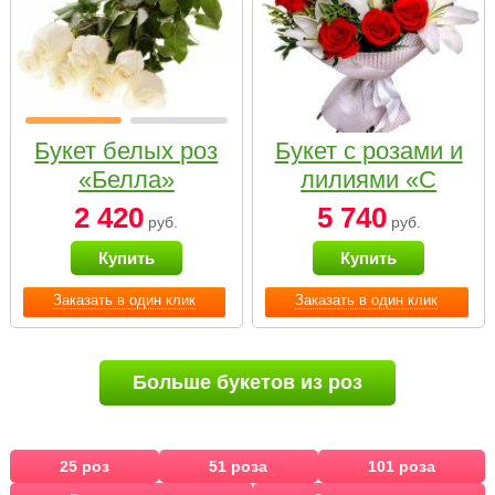
Букет белых роз
Букет с розами и
«Белла»
лилиями «С
наилучшими
2 420
5 740
руб.
руб.
пожеланиями»
Купить
Купить
Заказать в один клик
Заказать в один клик
Больше букетов из роз
25 роз
51 роза
101 роза