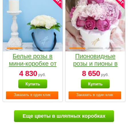
Белые розы в
Пионовидные
мини-коробке от
розы и пионы в
Bella Fiori
белой коробке
4 830
8 650
руб.
руб.
Small
Купить
Купить
Заказать в один клик
Заказать в один клик
Еще цветы в шляпных коробках