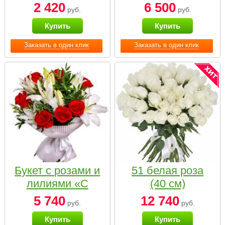
2 420
6 500
руб.
руб.
Купить
Купить
Заказать в один клик
Заказать в один клик
Букет с розами и
51 белая роза
лилиями «С
(40 см)
наилучшими
5 740
12 740
руб.
руб.
пожеланиями»
Купить
Купить