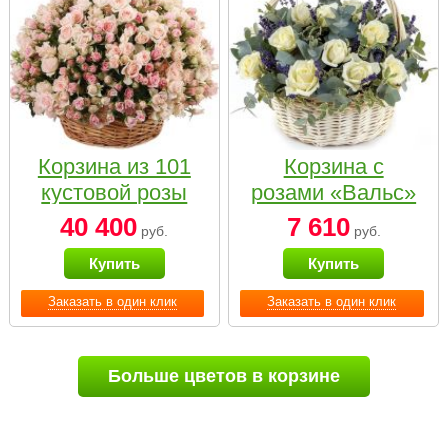
Корзина из 101
Корзина с
кустовой розы
розами «Вальс»
нежных тонов
40 400
7 610
руб.
руб.
Купить
Купить
Заказать в один клик
Заказать в один клик
Больше цветов в корзине