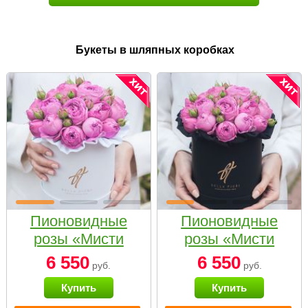
Букеты в шляпных коробках
Пионовидные
Пионовидные
розы «Мисти
розы «Мисти
бабблс» в белой
бабблс» в
6 550
6 550
руб.
руб.
коробке Small
черной коробке
Купить
Купить
Small