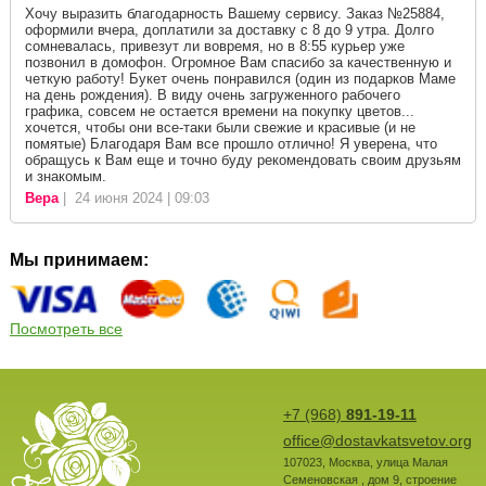
Хочу выразить благодарность Вашему сервису. Заказ №25884,
оформили вчера, доплатили за доставку с 8 до 9 утра. Долго
сомневалась, привезут ли вовремя, но в 8:55 курьер уже
позвонил в домофон. Огромное Вам спасибо за качественную и
четкую работу! Букет очень понравился (один из подарков Маме
на день рождения). В виду очень загруженного рабочего
графика, совсем не остается времени на покупку цветов...
хочется, чтобы они все-таки были свежие и красивые (и не
помятые) Благодаря Вам все прошло отлично! Я уверена, что
обращусь к Вам еще и точно буду рекомендовать своим друзьям
и знакомым.
Вера
| 24 июня 2024 | 09:03
Мы принимаем:
Посмотреть все
+7 (968)
891-19-11
office@dostavkatsvetov.org
107023
,
Москва
,
улица Малая
Семеновская , дом 9, строение