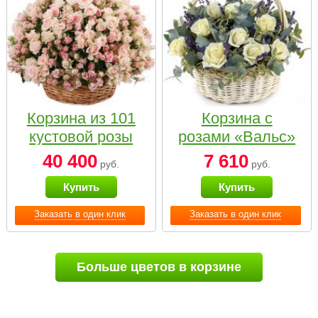
Корзина из 101
Корзина с
кустовой розы
розами «Вальс»
нежных тонов
40 400
7 610
руб.
руб.
Купить
Купить
Заказать в один клик
Заказать в один клик
Больше цветов в корзине