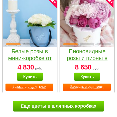
Белые розы в
Пионовидные
мини-коробке от
розы и пионы в
Bella Fiori
белой коробке
4 830
8 650
руб.
руб.
Small
Купить
Купить
Заказать в один клик
Заказать в один клик
Еще цветы в шляпных коробках