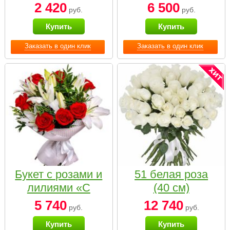
2 420
6 500
руб.
руб.
Купить
Купить
Заказать в один клик
Заказать в один клик
Букет с розами и
51 белая роза
лилиями «С
(40 см)
наилучшими
5 740
12 740
руб.
руб.
пожеланиями»
Купить
Купить