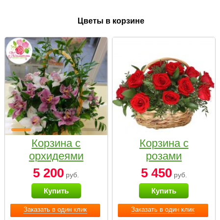
Цветы в корзине
Корзина с
Корзина с
орхидеями
розами
малая
«Красный
5 200
5 450
руб.
руб.
Париж»
Купить
Купить
Заказать в один клик
Заказать в один клик