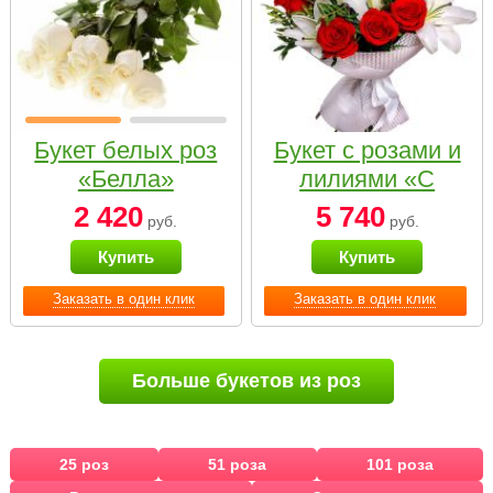
Букет белых роз
Букет с розами и
«Белла»
лилиями «С
наилучшими
2 420
5 740
руб.
руб.
пожеланиями»
Купить
Купить
Заказать в один клик
Заказать в один клик
Больше букетов из роз
25 роз
51 роза
101 роза