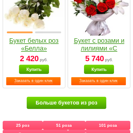
Букет белых роз
Букет с розами и
«Белла»
лилиями «С
наилучшими
2 420
5 740
руб.
руб.
пожеланиями»
Купить
Купить
Заказать в один клик
Заказать в один клик
Больше букетов из роз
25 роз
51 роза
101 роза