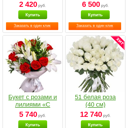
2 420
6 500
руб.
руб.
Купить
Купить
Заказать в один клик
Заказать в один клик
Букет с розами и
51 белая роза
лилиями «С
(40 см)
наилучшими
5 740
12 740
руб.
руб.
пожеланиями»
Купить
Купить