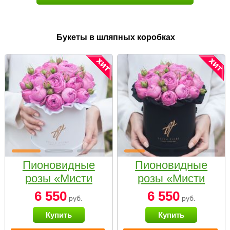
Букеты в шляпных коробках
Пионовидные
Пионовидные
розы «Мисти
розы «Мисти
бабблс» в белой
бабблс» в
6 550
6 550
руб.
руб.
коробке Small
черной коробке
Купить
Купить
Small