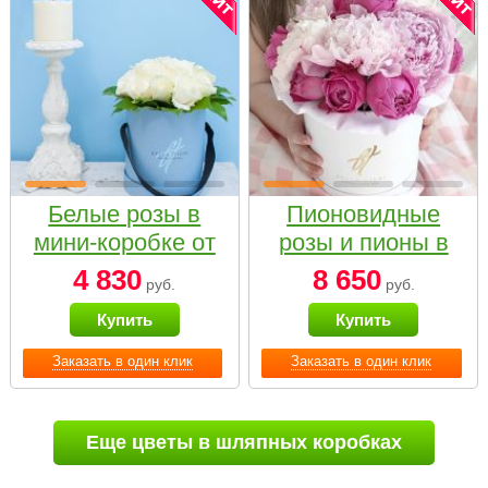
Белые розы в
Пионовидные
мини-коробке от
розы и пионы в
Bella Fiori
белой коробке
4 830
8 650
руб.
руб.
Small
Купить
Купить
Заказать в один клик
Заказать в один клик
Еще цветы в шляпных коробках