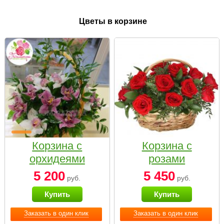
Цветы в корзине
Корзина с
Корзина с
орхидеями
розами
малая
«Красный
5 200
5 450
руб.
руб.
Париж»
Купить
Купить
Заказать в один клик
Заказать в один клик