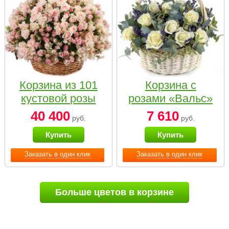
Корзина из 101
Корзина с
кустовой розы
розами «Вальс»
нежных тонов
40 400
7 610
руб.
руб.
Купить
Купить
Заказать в один клик
Заказать в один клик
Больше цветов в корзине