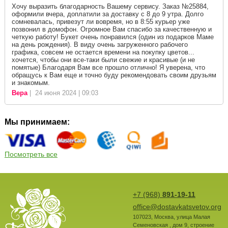
Хочу выразить благодарность Вашему сервису. Заказ №25884,
оформили вчера, доплатили за доставку с 8 до 9 утра. Долго
сомневалась, привезут ли вовремя, но в 8:55 курьер уже
позвонил в домофон. Огромное Вам спасибо за качественную и
четкую работу! Букет очень понравился (один из подарков Маме
на день рождения). В виду очень загруженного рабочего
графика, совсем не остается времени на покупку цветов...
хочется, чтобы они все-таки были свежие и красивые (и не
помятые) Благодаря Вам все прошло отлично! Я уверена, что
обращусь к Вам еще и точно буду рекомендовать своим друзьям
и знакомым.
Вера
| 24 июня 2024 | 09:03
Мы принимаем:
Посмотреть все
+7 (968)
891-19-11
office@dostavkatsvetov.org
107023
,
Москва
,
улица Малая
Семеновская , дом 9, строение