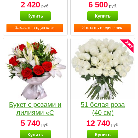
2 420
6 500
руб.
руб.
Купить
Купить
Заказать в один клик
Заказать в один клик
Букет с розами и
51 белая роза
лилиями «С
(40 см)
наилучшими
5 740
12 740
руб.
руб.
пожеланиями»
Купить
Купить