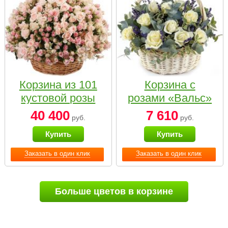
Корзина из 101
Корзина с
кустовой розы
розами «Вальс»
нежных тонов
40 400
7 610
руб.
руб.
Купить
Купить
Заказать в один клик
Заказать в один клик
Больше цветов в корзине