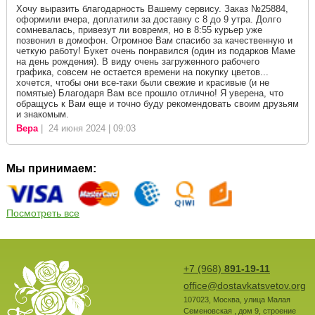
Хочу выразить благодарность Вашему сервису. Заказ №25884,
оформили вчера, доплатили за доставку с 8 до 9 утра. Долго
сомневалась, привезут ли вовремя, но в 8:55 курьер уже
позвонил в домофон. Огромное Вам спасибо за качественную и
четкую работу! Букет очень понравился (один из подарков Маме
на день рождения). В виду очень загруженного рабочего
графика, совсем не остается времени на покупку цветов...
хочется, чтобы они все-таки были свежие и красивые (и не
помятые) Благодаря Вам все прошло отлично! Я уверена, что
обращусь к Вам еще и точно буду рекомендовать своим друзьям
и знакомым.
Вера
| 24 июня 2024 | 09:03
Мы принимаем:
Посмотреть все
+7 (968)
891-19-11
office@dostavkatsvetov.org
107023
,
Москва
,
улица Малая
Семеновская , дом 9, строение