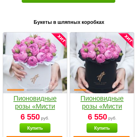
Букеты в шляпных коробках
Пионовидные
Пионовидные
розы «Мисти
розы «Мисти
бабблс» в белой
бабблс» в
6 550
6 550
руб.
руб.
коробке Small
черной коробке
Купить
Купить
Small