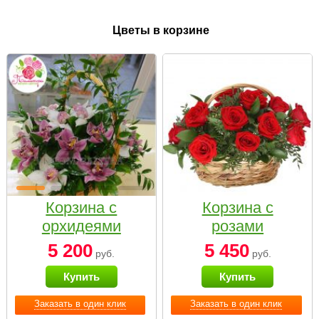
Цветы в корзине
Корзина с
Корзина с
орхидеями
розами
малая
«Красный
5 200
5 450
руб.
руб.
Париж»
Купить
Купить
Заказать в один клик
Заказать в один клик