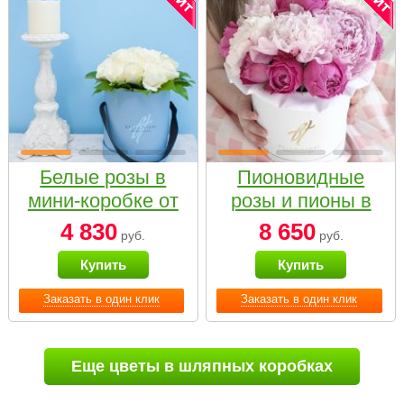
Белые розы в
Пионовидные
мини-коробке от
розы и пионы в
Bella Fiori
белой коробке
4 830
8 650
руб.
руб.
Small
Купить
Купить
Заказать в один клик
Заказать в один клик
Еще цветы в шляпных коробках