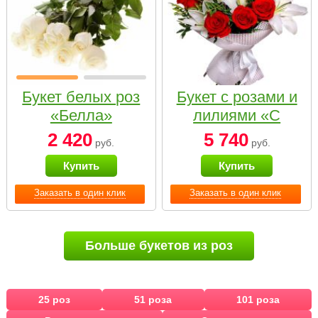
Букет белых роз
Букет с розами и
«Белла»
лилиями «С
наилучшими
2 420
5 740
руб.
руб.
пожеланиями»
Купить
Купить
Заказать в один клик
Заказать в один клик
Больше букетов из роз
25 роз
51 роза
101 роза