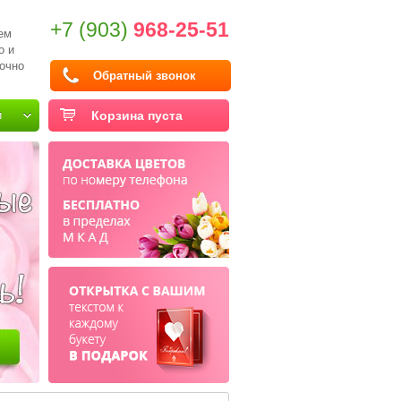
+7 (903)
968-25-51
ем
о и
очно
Обратный звонок
и
Корзина пуста