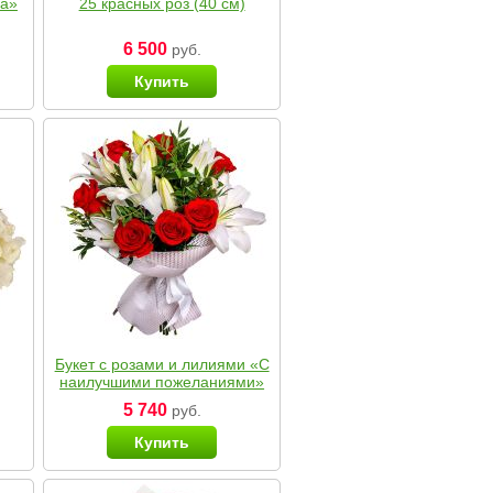
ка»
25 красных роз (40 см)
6 500
руб.
Купить
Букет с розами и лилиями «С
наилучшими пожеланиями»
5 740
руб.
Купить