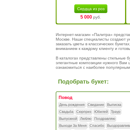
Сердца из роз
5 000
руб.
Интернет-магазин «Палитра» предста
Москве. Наши специалисты создают у
заказать цветы в классических букет
вниманием к каждому клиенту и готов
В каталогах представлены стильные бу
элегантные композиции нужного Вам ц
ознакомиться с наиболее популярным
Подобрать букет:
Повод
День рождения
Свидание
Выписка
Свадьба
Сюрприз
Юбилей
Траур
Выпускной
Люблю
Поздравляю
Выходи За Меня
Спасибо
Выздоравлив