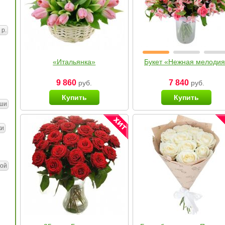
 р.
«Итальянка»
Букет «Нежная мелоди
9 860
7 840
руб.
руб.
Купить
Купить
ши
ки
ой