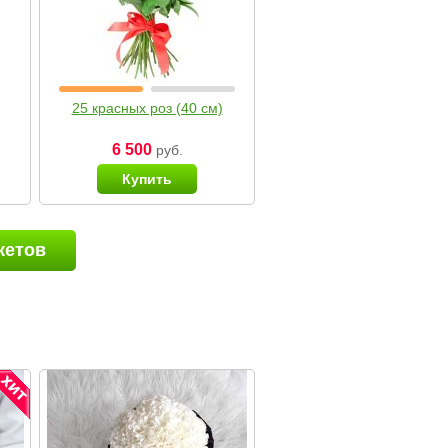
25 красных роз (40 см)
6 500
руб.
Купить
кетов