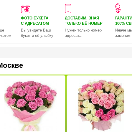
ФОТО БУКЕТА
ДОСТАВИМ, ЗНАЯ
ГАРАНТ
С АДРЕСАТОМ
ТОЛЬКО
ЕЁ НОМЕР
100% С
ше
Вы увидете Ваш
Нужен только номер
Иначе мы
укетом
букет и её улыбку
адресата
заменим 
Москве