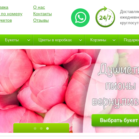
авка
О нас
Доставля
 по номеру
Контакты
ежедневн
укетов
Отзывы
круглосут
Букеты
Цветы в коробках
Корзины
Подарк