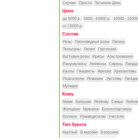
Скучаю
Прости
Татьянин День
Цена
до 5000 р.
5000 - 10000 р.
10000 - 15000
от 15000 р.
Состав
Розы
Пионовидные розы
Пионы
Тюльпаны
Лилии
Гортензии
Кустовые розы
Ирисы
Альстромерия
Ранункулюсы
Анемоны
Сирень
Ланды
Каллы
Гиацинты
Фрезии
Хризантемы
Подсолнухи
Ромашки
Эустомы
Гвозди
Мускари
Кому
Маме
Бабушке
Ребёнку
Семье
Любим
Женщине
Мужчине
Бизнеспартнеру
Коллеге
Руководителю
Учителю
Тип букета
Круглый
В коробке
В корзине