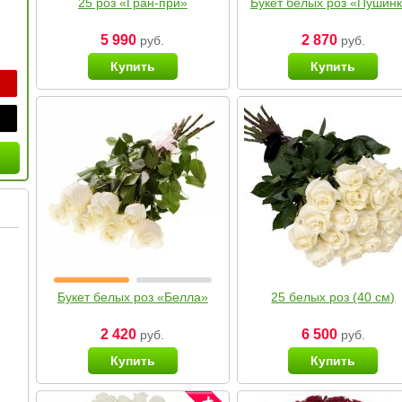
25 роз «Гран-при»
Букет белых роз «Пушин
5 990
2 870
руб.
руб.
Купить
Купить
Букет белых роз «Белла»
25 белых роз (40 см)
2 420
6 500
руб.
руб.
Купить
Купить