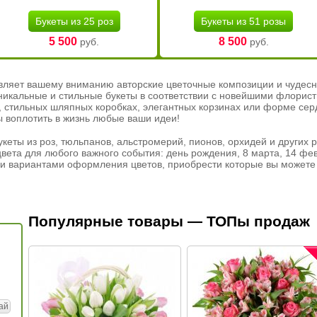
Букеты из 25 роз
Букеты из 51 розы
5 500
8 500
руб.
руб.
вляет вашему вниманию авторские цветочные композиции и чудесн
никальные и стильные букеты в соответствии с новейшими флорис
ах, стильных шляпных коробках, элегантных корзинах или форме се
ы воплотить в жизнь любые ваши идеи!
кеты из роз, тюльпанов, альстромерий, пионов, орхидей и других 
вета для любого важного события: день рождения, 8 марта, 14 фев
и вариантами оформления цветов, приобрести которые вы можете 
Популярные товары — ТОПы продаж
ай