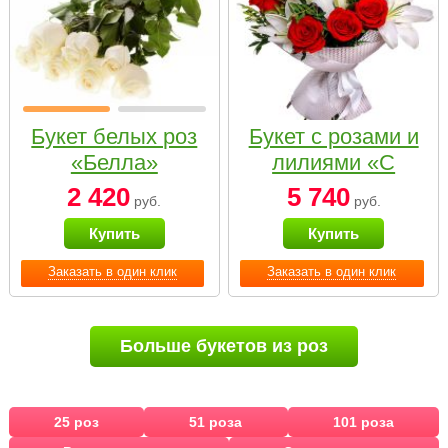
Букет белых роз
Букет с розами и
«Белла»
лилиями «С
наилучшими
2 420
5 740
руб.
руб.
пожеланиями»
Купить
Купить
Заказать в один клик
Заказать в один клик
Больше букетов из роз
25 роз
51 роза
101 роза