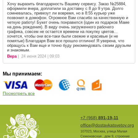
Хочу выразить благодарность Вашему сервису. Заказ №25884,
оформили вчера, доплатили за доставку с 8 до 9 утра. Долго
сомневалась, привезут ли вовремя, но в 8:55 курьер уже
позвонил в домофон. Огромное Вам спасибо за качественную и
четкую работу! Букет очень понравился (один из подарков Маме
на день рождения). В виду очень загруженного рабочего
графика, совсем не остается времени на покупку цветов...
хочется, чтобы они все-таки были свежие и красивые (и не
помятые) Благодаря Вам все прошло отлично! Я уверена, что
обращусь к Вам еще и точно буду рекомендовать своим друзьям
и знакомым.
Вера
| 24 июня 2024 | 09:03
Мы принимаем:
Посмотреть все
+7 (968)
891-19-11
office@dostavkatsvetov.org
107023
,
Москва
,
улица Малая
Семеновская , дом 9, строение