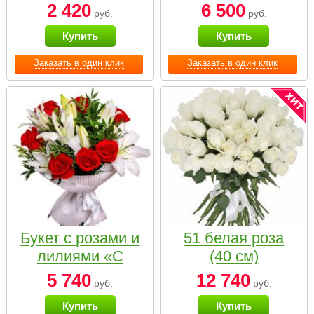
2 420
6 500
руб.
руб.
Купить
Купить
Заказать в один клик
Заказать в один клик
Букет с розами и
51 белая роза
лилиями «С
(40 см)
наилучшими
5 740
12 740
руб.
руб.
пожеланиями»
Купить
Купить