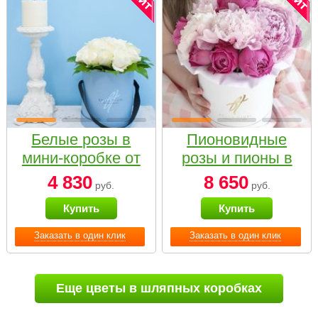
Белые розы в
Пионовидные
мини-коробке от
розы и пионы в
Bella Fiori
белой коробке
4 830
8 650
руб.
руб.
Small
Купить
Купить
Заказать в один клик
Заказать в один клик
Еще цветы в шляпных коробках