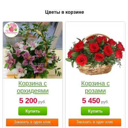
Цветы в корзине
Корзина с
Корзина с
орхидеями
розами
малая
«Красный
5 200
5 450
руб.
руб.
Париж»
Купить
Купить
Заказать в один клик
Заказать в один клик