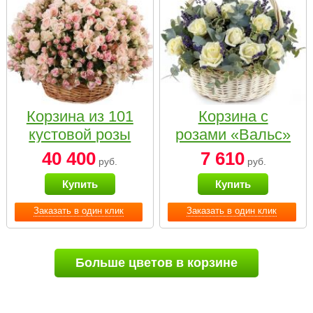
Корзина из 101
Корзина с
кустовой розы
розами «Вальс»
нежных тонов
40 400
7 610
руб.
руб.
Купить
Купить
Заказать в один клик
Заказать в один клик
Больше цветов в корзине