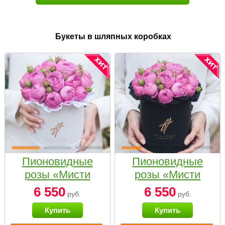
Букеты в шляпных коробках
Пионовидные
Пионовидные
розы «Мисти
розы «Мисти
бабблс» в белой
бабблс» в
6 550
6 550
руб.
руб.
коробке Small
черной коробке
Купить
Купить
Small