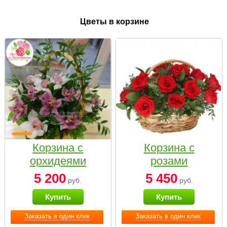
Цветы в корзине
Корзина с
Корзина с
орхидеями
розами
малая
«Красный
5 200
5 450
руб.
руб.
Париж»
Купить
Купить
Заказать в один клик
Заказать в один клик