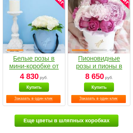
Белые розы в
Пионовидные
мини-коробке от
розы и пионы в
Bella Fiori
белой коробке
4 830
8 650
руб.
руб.
Small
Купить
Купить
Заказать в один клик
Заказать в один клик
Еще цветы в шляпных коробках