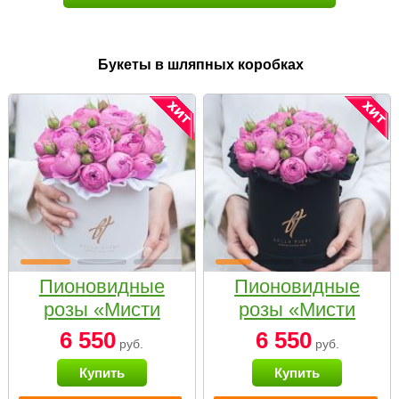
Букеты в шляпных коробках
Пионовидные
Пионовидные
розы «Мисти
розы «Мисти
бабблс» в белой
бабблс» в
6 550
6 550
руб.
руб.
коробке Small
черной коробке
Купить
Купить
Small