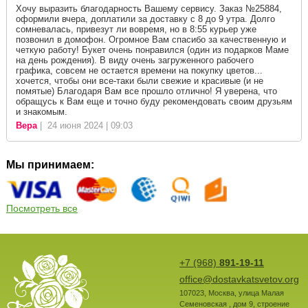
Хочу выразить благодарность Вашему сервису. Заказ №25884,
оформили вчера, доплатили за доставку с 8 до 9 утра. Долго
сомневалась, привезут ли вовремя, но в 8:55 курьер уже
позвонил в домофон. Огромное Вам спасибо за качественную и
четкую работу! Букет очень понравился (один из подарков Маме
на день рождения). В виду очень загруженного рабочего
графика, совсем не остается времени на покупку цветов...
хочется, чтобы они все-таки были свежие и красивые (и не
помятые) Благодаря Вам все прошло отлично! Я уверена, что
обращусь к Вам еще и точно буду рекомендовать своим друзьям
и знакомым.
Вера
| 24 июня 2024 | 09:03
Мы принимаем:
Посмотреть все
+7 (968)
891-19-11
office@dostavkatsvetov.org
107023
,
Москва
,
улица Малая
Семеновская , дом 9, строение