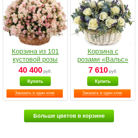
Корзина из 101
Корзина с
кустовой розы
розами «Вальс»
нежных тонов
40 400
7 610
руб.
руб.
Купить
Купить
Заказать в один клик
Заказать в один клик
Больше цветов в корзине