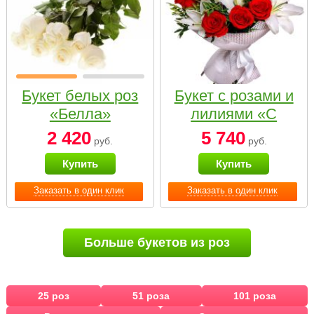
Букет белых роз
Букет с розами и
«Белла»
лилиями «С
наилучшими
2 420
5 740
руб.
руб.
пожеланиями»
Купить
Купить
Заказать в один клик
Заказать в один клик
Больше букетов из роз
25 роз
51 роза
101 роза