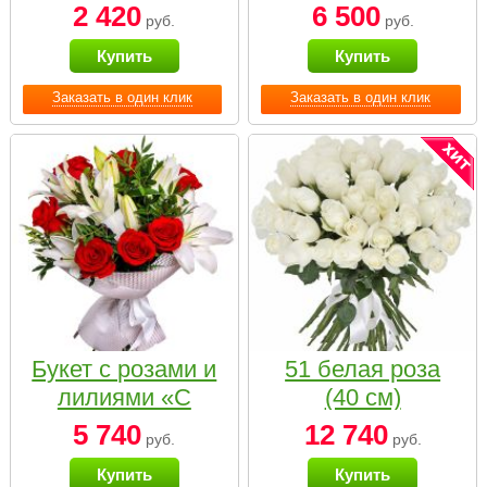
2 420
6 500
руб.
руб.
Купить
Купить
Заказать в один клик
Заказать в один клик
Букет с розами и
51 белая роза
лилиями «С
(40 см)
наилучшими
5 740
12 740
руб.
руб.
пожеланиями»
Купить
Купить