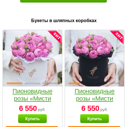
Букеты в шляпных коробках
Пионовидные
Пионовидные
розы «Мисти
розы «Мисти
бабблс» в белой
бабблс» в
6 550
6 550
руб.
руб.
коробке Small
черной коробке
Купить
Купить
Small