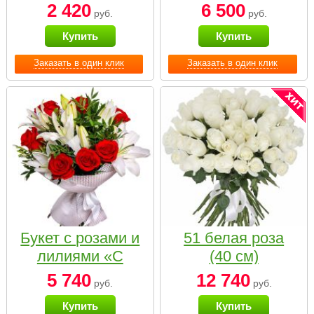
2 420
6 500
руб.
руб.
Купить
Купить
Заказать в один клик
Заказать в один клик
Букет с розами и
51 белая роза
лилиями «С
(40 см)
наилучшими
5 740
12 740
руб.
руб.
пожеланиями»
Купить
Купить