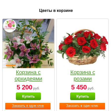
Цветы в корзине
Корзина с
Корзина с
орхидеями
розами
малая
«Красный
5 200
5 450
руб.
руб.
Париж»
Купить
Купить
Заказать в один клик
Заказать в один клик