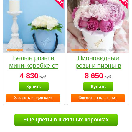
Белые розы в
Пионовидные
мини-коробке от
розы и пионы в
Bella Fiori
белой коробке
4 830
8 650
руб.
руб.
Small
Купить
Купить
Заказать в один клик
Заказать в один клик
Еще цветы в шляпных коробках