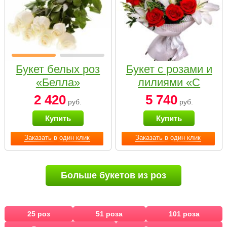
Букет белых роз
Букет с розами и
«Белла»
лилиями «С
наилучшими
2 420
5 740
руб.
руб.
пожеланиями»
Купить
Купить
Заказать в один клик
Заказать в один клик
Больше букетов из роз
25 роз
51 роза
101 роза