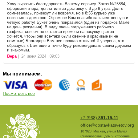
Хочу выразить благодарность Вашему сервису. Заказ №25884,
оформили вчера, доплатили за доставку с 8 до 9 утра. Долго
сомневалась, привезут ли вовремя, но в 8:55 курьер уже
позвонил в домофон. Огромное Вам спасибо за качественную и
четкую работу! Букет очень понравился (один из подарков Маме
на день рождения). В виду очень загруженного рабочего
графика, совсем не остается времени на покупку цветов...
хочется, чтобы они все-таки были свежие и красивые (и не
помятые) Благодаря Вам все прошло отлично! Я уверена, что
обращусь к Вам еще и точно буду рекомендовать своим друзьям
и знакомым.
Вера
| 24 июня 2024 | 09:03
Мы принимаем:
Посмотреть все
+7 (968)
891-19-11
office@dostavkatsvetov.org
107023
,
Москва
,
улица Малая
Семеновская , дом 9, строение