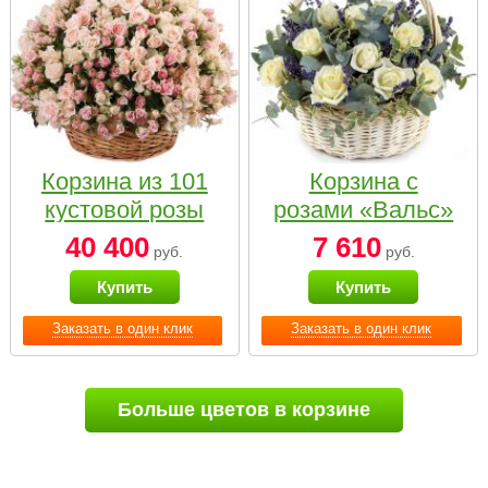
Корзина из 101
Корзина с
кустовой розы
розами «Вальс»
нежных тонов
40 400
7 610
руб.
руб.
Купить
Купить
Заказать в один клик
Заказать в один клик
Больше цветов в корзине