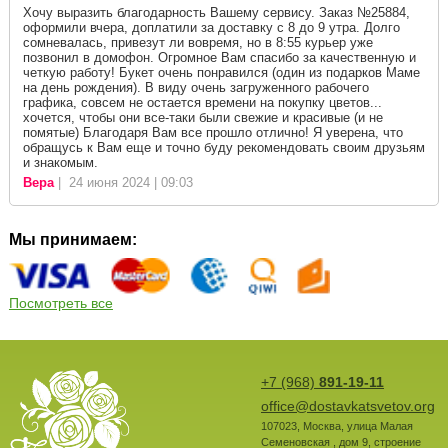
Хочу выразить благодарность Вашему сервису. Заказ №25884,
оформили вчера, доплатили за доставку с 8 до 9 утра. Долго
сомневалась, привезут ли вовремя, но в 8:55 курьер уже
позвонил в домофон. Огромное Вам спасибо за качественную и
четкую работу! Букет очень понравился (один из подарков Маме
на день рождения). В виду очень загруженного рабочего
графика, совсем не остается времени на покупку цветов...
хочется, чтобы они все-таки были свежие и красивые (и не
помятые) Благодаря Вам все прошло отлично! Я уверена, что
обращусь к Вам еще и точно буду рекомендовать своим друзьям
и знакомым.
Вера
| 24 июня 2024 | 09:03
Мы принимаем:
Посмотреть все
+7 (968)
891-19-11
office@dostavkatsvetov.org
107023
,
Москва
,
улица Малая
Семеновская , дом 9, строение