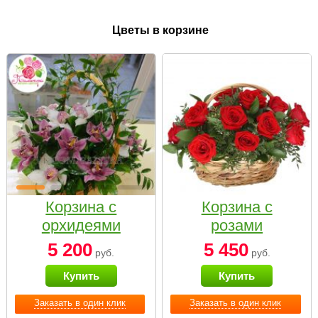
Цветы в корзине
Корзина с
Корзина с
орхидеями
розами
малая
«Красный
5 200
5 450
руб.
руб.
Париж»
Купить
Купить
Заказать в один клик
Заказать в один клик