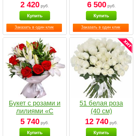
2 420
6 500
руб.
руб.
Купить
Купить
Заказать в один клик
Заказать в один клик
Букет с розами и
51 белая роза
лилиями «С
(40 см)
наилучшими
5 740
12 740
руб.
руб.
пожеланиями»
Купить
Купить