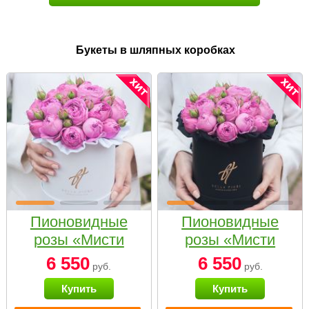
Букеты в шляпных коробках
Пионовидные
Пионовидные
розы «Мисти
розы «Мисти
бабблс» в белой
бабблс» в
6 550
6 550
руб.
руб.
коробке Small
черной коробке
Купить
Купить
Small