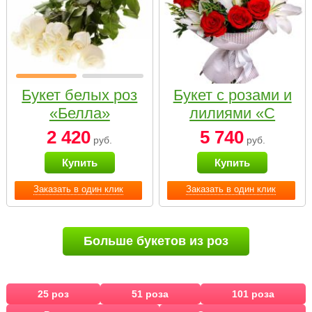
Букет белых роз
Букет с розами и
«Белла»
лилиями «С
наилучшими
2 420
5 740
руб.
руб.
пожеланиями»
Купить
Купить
Заказать в один клик
Заказать в один клик
Больше букетов из роз
25 роз
51 роза
101 роза