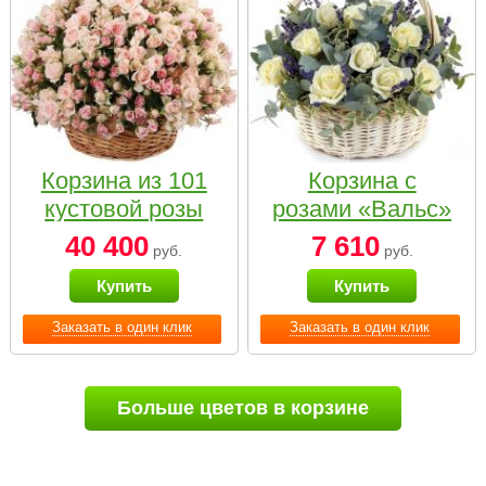
Корзина из 101
Корзина с
кустовой розы
розами «Вальс»
нежных тонов
40 400
7 610
руб.
руб.
Купить
Купить
Заказать в один клик
Заказать в один клик
Больше цветов в корзине