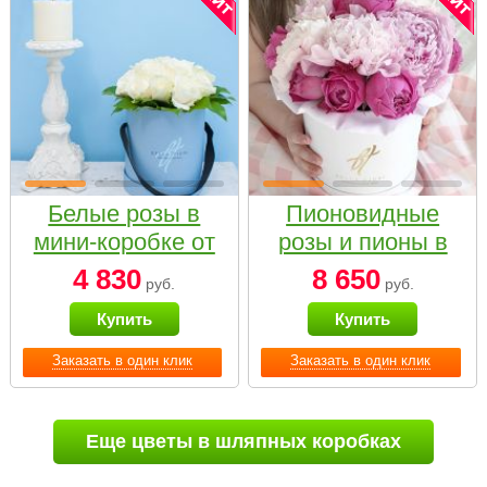
Белые розы в
Пионовидные
мини-коробке от
розы и пионы в
Bella Fiori
белой коробке
4 830
8 650
руб.
руб.
Small
Купить
Купить
Заказать в один клик
Заказать в один клик
Еще цветы в шляпных коробках