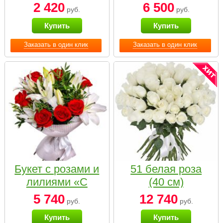
2 420
6 500
руб.
руб.
Купить
Купить
Заказать в один клик
Заказать в один клик
Букет с розами и
51 белая роза
лилиями «С
(40 см)
наилучшими
5 740
12 740
руб.
руб.
пожеланиями»
Купить
Купить