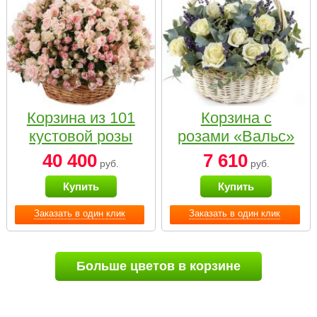
Корзина из 101
Корзина с
кустовой розы
розами «Вальс»
нежных тонов
40 400
7 610
руб.
руб.
Купить
Купить
Заказать в один клик
Заказать в один клик
Больше цветов в корзине