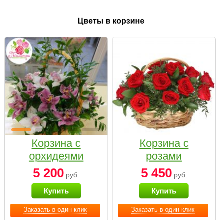
Цветы в корзине
Корзина с
Корзина с
орхидеями
розами
малая
«Красный
5 200
5 450
руб.
руб.
Париж»
Купить
Купить
Заказать в один клик
Заказать в один клик