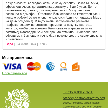
Хочу выразить благодарность Вашему сервису. Заказ №25884,
оформили вчера, доплатили за доставку с 8 до 9 утра. Долго
сомневалась, привезут ли вовремя, но в 8:55 курьер уже
позвонил в домофон. Огромное Вам спасибо за качественную и
четкую работу! Букет очень понравился (один из подарков Маме
на день рождения). В виду очень загруженного рабочего
графика, совсем не остается времени на покупку цветов...
хочется, чтобы они все-таки были свежие и красивые (и не
помятые) Благодаря Вам все прошло отлично! Я уверена, что
обращусь к Вам еще и точно буду рекомендовать своим друзьям
и знакомым.
Вера
| 24 июня 2024 | 09:03
Мы принимаем:
Посмотреть все
+7 (968)
891-19-11
office@dostavkatsvetov.org
107023
,
Москва
,
улица Малая
Семеновская , дом 9, строение