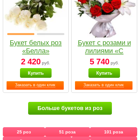
Букет белых роз
Букет с розами и
«Белла»
лилиями «С
наилучшими
2 420
5 740
руб.
руб.
пожеланиями»
Купить
Купить
Заказать в один клик
Заказать в один клик
Больше букетов из роз
25 роз
51 роза
101 роза