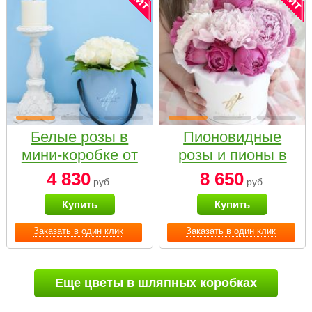
Белые розы в
Пионовидные
мини-коробке от
розы и пионы в
Bella Fiori
белой коробке
4 830
8 650
руб.
руб.
Small
Купить
Купить
Заказать в один клик
Заказать в один клик
Еще цветы в шляпных коробках