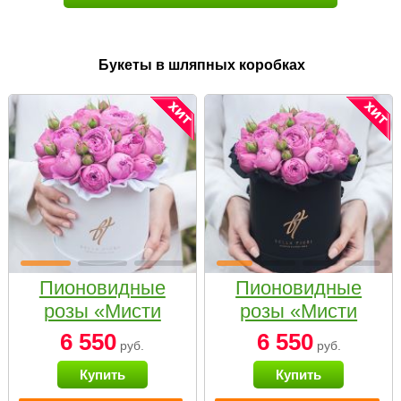
Букеты в шляпных коробках
Пионовидные
Пионовидные
розы «Мисти
розы «Мисти
бабблс» в белой
бабблс» в
6 550
6 550
руб.
руб.
коробке Small
черной коробке
Купить
Купить
Small