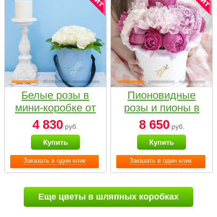
Белые розы в
Пионовидные
мини-коробке от
розы и пионы в
Bella Fiori
белой коробке
4 830
8 650
руб.
руб.
Small
Купить
Купить
Заказать в один клик
Заказать в один клик
Еще цветы в шляпных коробках