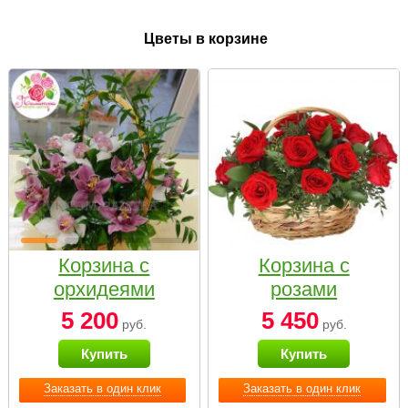
Цветы в корзине
Корзина с
Корзина с
орхидеями
розами
малая
«Красный
5 200
5 450
руб.
руб.
Париж»
Купить
Купить
Заказать в один клик
Заказать в один клик