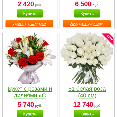
2 420
6 500
руб.
руб.
Купить
Купить
Заказать в один клик
Заказать в один клик
Букет с розами и
51 белая роза
лилиями «С
(40 см)
наилучшими
5 740
12 740
руб.
руб.
пожеланиями»
Купить
Купить