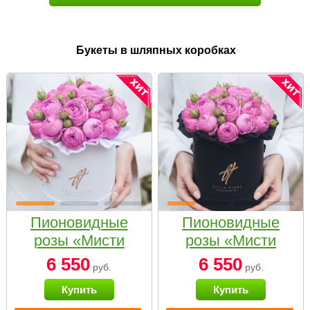
Букеты в шляпных коробках
Пионовидные
Пионовидные
розы «Мисти
розы «Мисти
бабблс» в белой
бабблс» в
6 550
6 550
руб.
руб.
коробке Small
черной коробке
Купить
Купить
Small