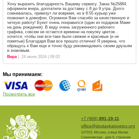
Хочу выразить благодарность Вашему сервису. Заказ №25884,
оформили вчера, доплатили за доставку с 8 до 9 утра. Долго
сомневалась, привезут ли вовремя, но в 8:55 курьер уже
позвонил в домофон. Огромное Вам спасибо за качественную и
четкую работу! Букет очень понравился (один из подарков Маме
на день рождения). В виду очень загруженного рабочего
графика, совсем не остается времени на покупку цветов...
хочется, чтобы они все-таки были свежие и красивые (и не
помятые) Благодаря Вам все прошло отлично! Я уверена, что
обращусь к Вам еще и точно буду рекомендовать своим друзьям
и знакомым.
Вера
| 24 июня 2024 | 09:03
Мы принимаем:
Посмотреть все
+7 (968)
891-19-11
office@dostavkatsvetov.org
107023
,
Москва
,
улица Малая
Семеновская , дом 9, строение