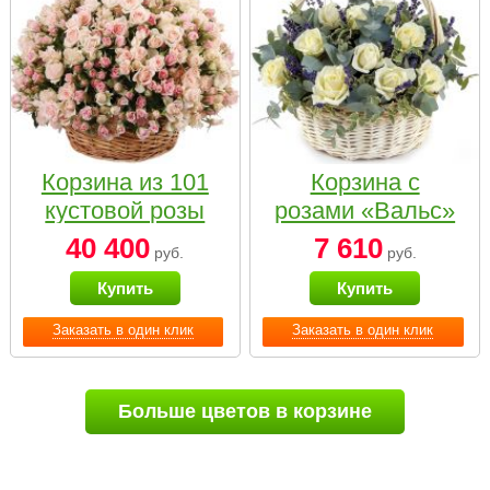
Корзина из 101
Корзина с
кустовой розы
розами «Вальс»
нежных тонов
40 400
7 610
руб.
руб.
Купить
Купить
Заказать в один клик
Заказать в один клик
Больше цветов в корзине