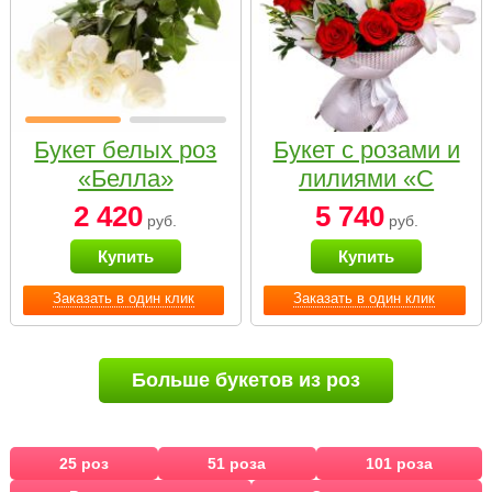
Букет белых роз
Букет с розами и
«Белла»
лилиями «С
наилучшими
2 420
5 740
руб.
руб.
пожеланиями»
Купить
Купить
Заказать в один клик
Заказать в один клик
Больше букетов из роз
25 роз
51 роза
101 роза