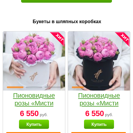
Букеты в шляпных коробках
Пионовидные
Пионовидные
розы «Мисти
розы «Мисти
бабблс» в белой
бабблс» в
6 550
6 550
руб.
руб.
коробке Small
черной коробке
Купить
Купить
Small