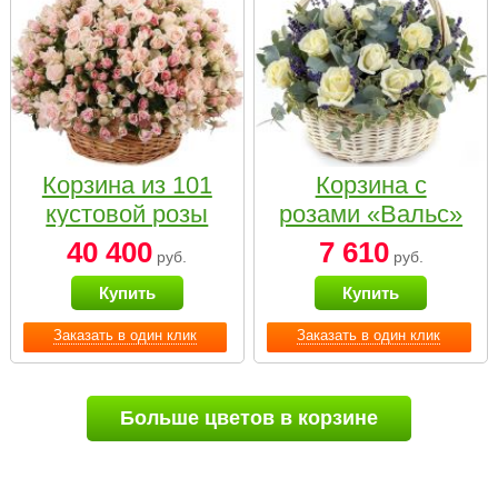
Корзина из 101
Корзина с
кустовой розы
розами «Вальс»
нежных тонов
40 400
7 610
руб.
руб.
Купить
Купить
Заказать в один клик
Заказать в один клик
Больше цветов в корзине