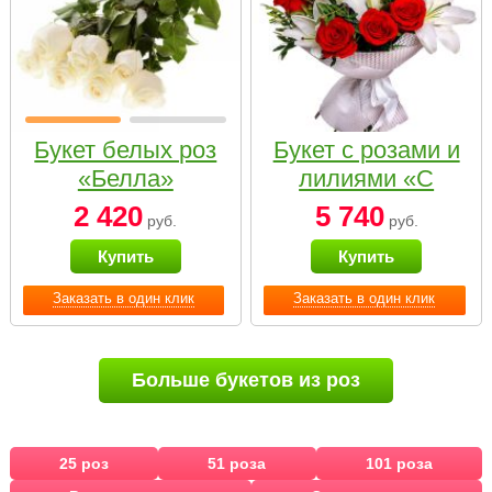
Букет белых роз
Букет с розами и
«Белла»
лилиями «С
наилучшими
2 420
5 740
руб.
руб.
пожеланиями»
Купить
Купить
Заказать в один клик
Заказать в один клик
Больше букетов из роз
25 роз
51 роза
101 роза