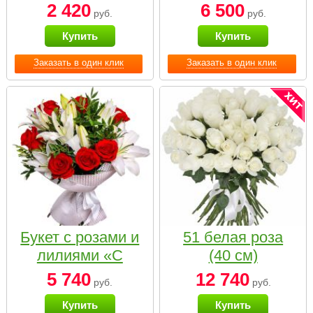
2 420
6 500
руб.
руб.
Купить
Купить
Заказать в один клик
Заказать в один клик
Букет с розами и
51 белая роза
лилиями «С
(40 см)
наилучшими
5 740
12 740
руб.
руб.
пожеланиями»
Купить
Купить