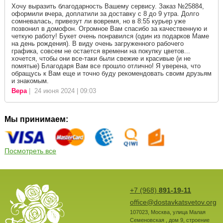
Хочу выразить благодарность Вашему сервису. Заказ №25884,
оформили вчера, доплатили за доставку с 8 до 9 утра. Долго
сомневалась, привезут ли вовремя, но в 8:55 курьер уже
позвонил в домофон. Огромное Вам спасибо за качественную и
четкую работу! Букет очень понравился (один из подарков Маме
на день рождения). В виду очень загруженного рабочего
графика, совсем не остается времени на покупку цветов...
хочется, чтобы они все-таки были свежие и красивые (и не
помятые) Благодаря Вам все прошло отлично! Я уверена, что
обращусь к Вам еще и точно буду рекомендовать своим друзьям
и знакомым.
Вера
| 24 июня 2024 | 09:03
Мы принимаем:
Посмотреть все
+7 (968)
891-19-11
office@dostavkatsvetov.org
107023
,
Москва
,
улица Малая
Семеновская , дом 9, строение