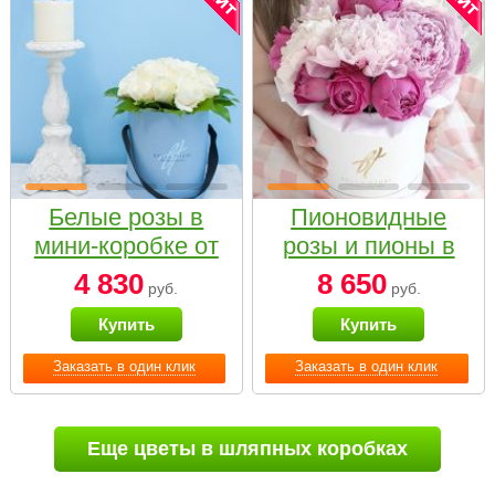
Белые розы в
Пионовидные
мини-коробке от
розы и пионы в
Bella Fiori
белой коробке
4 830
8 650
руб.
руб.
Small
Купить
Купить
Заказать в один клик
Заказать в один клик
Еще цветы в шляпных коробках