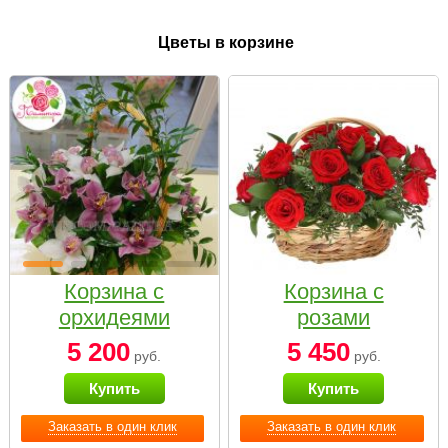
Цветы в корзине
Корзина с
Корзина с
орхидеями
розами
малая
«Красный
5 200
5 450
руб.
руб.
Париж»
Купить
Купить
Заказать в один клик
Заказать в один клик