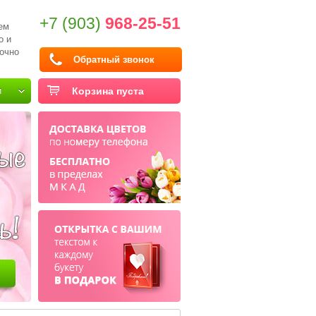
+7 (903)
968-25-51
ем
о и
очно
Обратный звонок
и
Корзина пуста