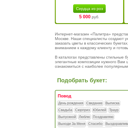
Сердца из роз
5 000
руб.
Интернет-магазин «Палитра» предста
Москве. Наши специалисты создают у
заказать цветы в классических букет
вниманием к каждому клиенту и готов
В каталогах представлены стильные бу
элегантные композиции нужного Вам ц
ознакомиться с наиболее популярным
Подобрать букет:
Повод
День рождения
Свидание
Выписка
Свадьба
Сюрприз
Юбилей
Траур
Выпускной
Люблю
Поздравляю
Выходи За Меня
Спасибо
Выздоравлив