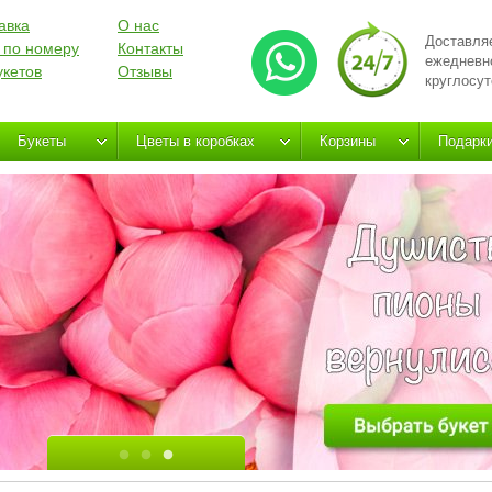
авка
О нас
Доставля
 по номеру
Контакты
ежедневн
укетов
Отзывы
круглосут
Букеты
Цветы в коробках
Корзины
Подарк