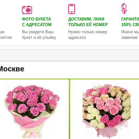
ФОТО БУКЕТА
ДОСТАВИМ, ЗНАЯ
ГАРАНТ
С АДРЕСАТОМ
ТОЛЬКО
ЕЁ НОМЕР
100% С
ше
Вы увидете Ваш
Нужен только номер
Иначе мы
укетом
букет и её улыбку
адресата
заменим 
Москве