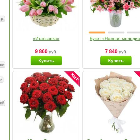
 р.
«Итальянка»
Букет «Нежная мелоди
9 860
7 840
руб.
руб.
Купить
Купить
ши
ки
ой