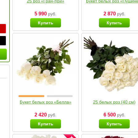
25 роз «Гран-при»
Букет белых роз «Пушин
5 990
2 870
руб.
руб.
Купить
Купить
Букет белых роз «Белла»
25 белых роз (40 см)
2 420
6 500
руб.
руб.
Купить
Купить