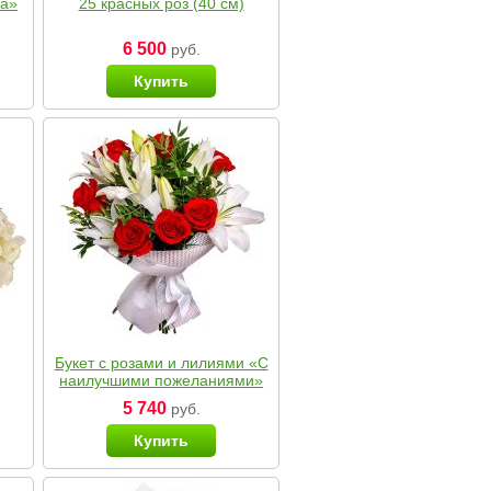
ка»
25 красных роз (40 см)
6 500
руб.
Купить
Букет с розами и лилиями «С
наилучшими пожеланиями»
5 740
руб.
Купить