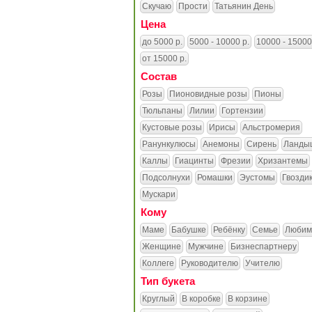
Скучаю
Прости
Татьянин День
Цена
до 5000 р.
5000 - 10000 р.
10000 - 15000
от 15000 р.
Состав
Розы
Пионовидные розы
Пионы
Тюльпаны
Лилии
Гортензии
Кустовые розы
Ирисы
Альстромерия
Ранункулюсы
Анемоны
Сирень
Ланды
Каллы
Гиацинты
Фрезии
Хризантемы
Подсолнухи
Ромашки
Эустомы
Гвозди
Мускари
Кому
Маме
Бабушке
Ребёнку
Семье
Любим
Женщине
Мужчине
Бизнеспартнеру
Коллеге
Руководителю
Учителю
Тип букета
Круглый
В коробке
В корзине