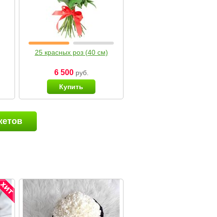
25 красных роз (40 см)
6 500
руб.
Купить
кетов