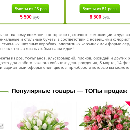
Букеты из 25 роз
Букеты из 51 розы
5 500
8 500
руб.
руб.
вляет вашему вниманию авторские цветочные композиции и чудесн
никальные и стильные букеты в соответствии с новейшими флорис
ах, стильных шляпных коробках, элегантных корзинах или форме се
ы воплотить в жизнь любые ваши идеи!
кеты из роз, тюльпанов, альстромерий, пионов, орхидей и других 
вета для любого важного события: день рождения, 8 марта, 14 фев
и вариантами оформления цветов, приобрести которые вы можете 
Популярные товары — ТОПы продаж
ай