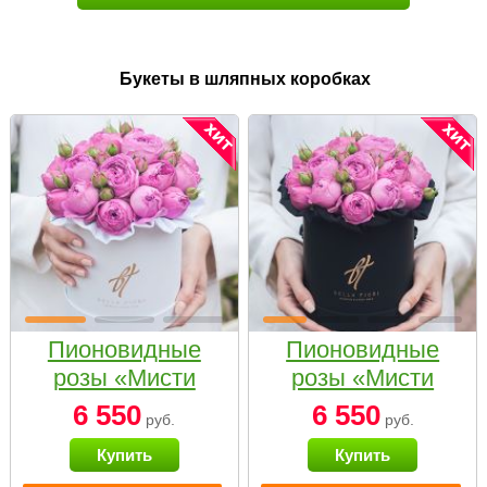
Букеты в шляпных коробках
Пионовидные
Пионовидные
розы «Мисти
розы «Мисти
бабблс» в белой
бабблс» в
6 550
6 550
руб.
руб.
коробке Small
черной коробке
Купить
Купить
Small