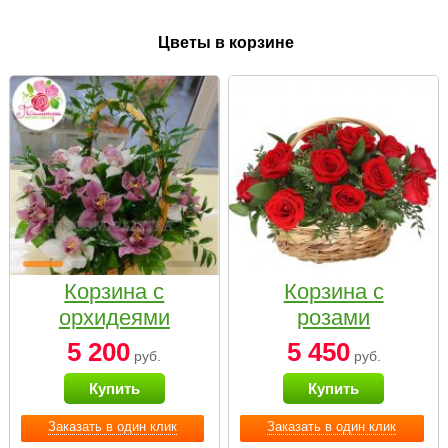
Цветы в корзине
Корзина с
Корзина с
орхидеями
розами
малая
«Красный
5 200
5 450
руб.
руб.
Париж»
Купить
Купить
Заказать в один клик
Заказать в один клик