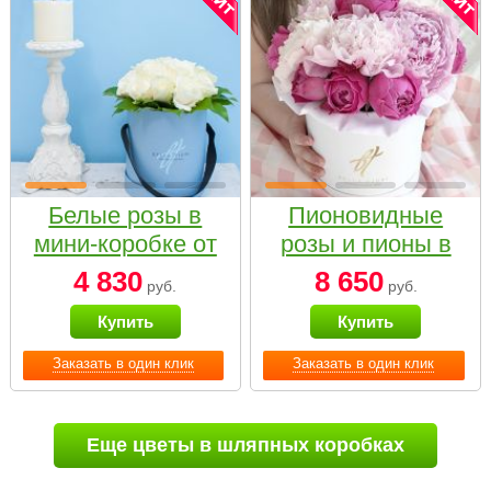
Белые розы в
Пионовидные
мини-коробке от
розы и пионы в
Bella Fiori
белой коробке
4 830
8 650
руб.
руб.
Small
Купить
Купить
Заказать в один клик
Заказать в один клик
Еще цветы в шляпных коробках