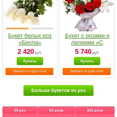
Букет белых роз
Букет с розами и
«Белла»
лилиями «С
наилучшими
2 420
5 740
руб.
руб.
пожеланиями»
Купить
Купить
Заказать в один клик
Заказать в один клик
Больше букетов из роз
25 роз
51 роза
101 роза