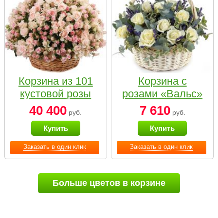
Корзина из 101
Корзина с
кустовой розы
розами «Вальс»
нежных тонов
40 400
7 610
руб.
руб.
Купить
Купить
Заказать в один клик
Заказать в один клик
Больше цветов в корзине