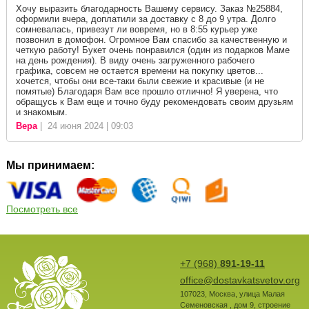
Хочу выразить благодарность Вашему сервису. Заказ №25884,
оформили вчера, доплатили за доставку с 8 до 9 утра. Долго
сомневалась, привезут ли вовремя, но в 8:55 курьер уже
позвонил в домофон. Огромное Вам спасибо за качественную и
четкую работу! Букет очень понравился (один из подарков Маме
на день рождения). В виду очень загруженного рабочего
графика, совсем не остается времени на покупку цветов...
хочется, чтобы они все-таки были свежие и красивые (и не
помятые) Благодаря Вам все прошло отлично! Я уверена, что
обращусь к Вам еще и точно буду рекомендовать своим друзьям
и знакомым.
Вера
| 24 июня 2024 | 09:03
Мы принимаем:
Посмотреть все
+7 (968)
891-19-11
office@dostavkatsvetov.org
107023
,
Москва
,
улица Малая
Семеновская , дом 9, строение