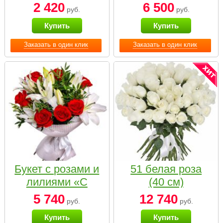
2 420
6 500
руб.
руб.
Купить
Купить
Заказать в один клик
Заказать в один клик
Букет с розами и
51 белая роза
лилиями «С
(40 см)
наилучшими
5 740
12 740
руб.
руб.
пожеланиями»
Купить
Купить