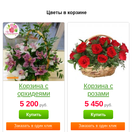
Цветы в корзине
Корзина с
Корзина с
орхидеями
розами
малая
«Красный
5 200
5 450
руб.
руб.
Париж»
Купить
Купить
Заказать в один клик
Заказать в один клик