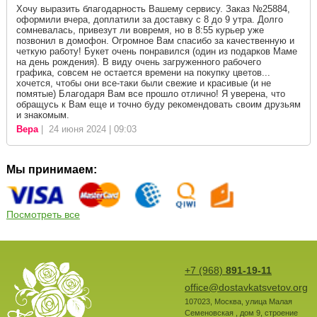
Хочу выразить благодарность Вашему сервису. Заказ №25884,
оформили вчера, доплатили за доставку с 8 до 9 утра. Долго
сомневалась, привезут ли вовремя, но в 8:55 курьер уже
позвонил в домофон. Огромное Вам спасибо за качественную и
четкую работу! Букет очень понравился (один из подарков Маме
на день рождения). В виду очень загруженного рабочего
графика, совсем не остается времени на покупку цветов...
хочется, чтобы они все-таки были свежие и красивые (и не
помятые) Благодаря Вам все прошло отлично! Я уверена, что
обращусь к Вам еще и точно буду рекомендовать своим друзьям
и знакомым.
Вера
| 24 июня 2024 | 09:03
Мы принимаем:
Посмотреть все
+7 (968)
891-19-11
office@dostavkatsvetov.org
107023
,
Москва
,
улица Малая
Семеновская , дом 9, строение