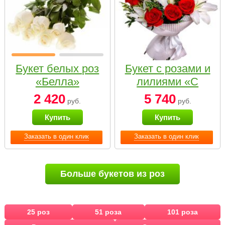
Букет белых роз
Букет с розами и
«Белла»
лилиями «С
наилучшими
2 420
5 740
руб.
руб.
пожеланиями»
Купить
Купить
Заказать в один клик
Заказать в один клик
Больше букетов из роз
25 роз
51 роза
101 роза