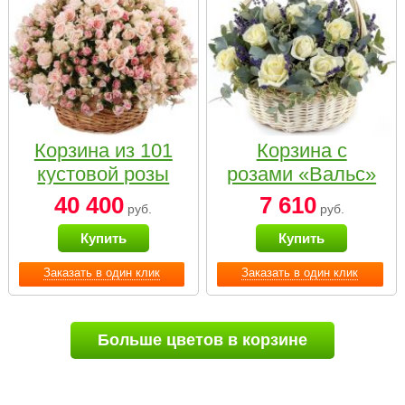
Корзина из 101
Корзина с
кустовой розы
розами «Вальс»
нежных тонов
40 400
7 610
руб.
руб.
Купить
Купить
Заказать в один клик
Заказать в один клик
Больше цветов в корзине