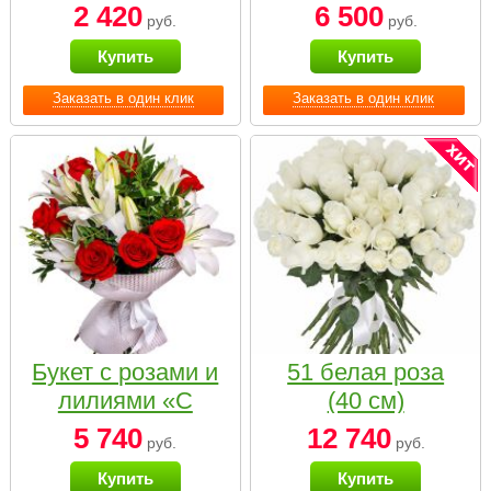
2 420
6 500
руб.
руб.
Купить
Купить
Заказать в один клик
Заказать в один клик
Букет с розами и
51 белая роза
лилиями «С
(40 см)
наилучшими
5 740
12 740
руб.
руб.
пожеланиями»
Купить
Купить