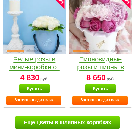
Белые розы в
Пионовидные
мини-коробке от
розы и пионы в
Bella Fiori
белой коробке
4 830
8 650
руб.
руб.
Small
Купить
Купить
Заказать в один клик
Заказать в один клик
Еще цветы в шляпных коробках