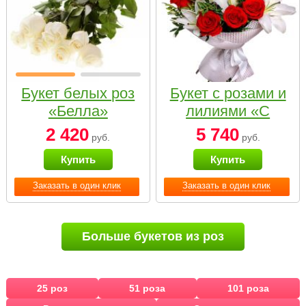
Букет белых роз
Букет с розами и
«Белла»
лилиями «С
наилучшими
2 420
5 740
руб.
руб.
пожеланиями»
Купить
Купить
Заказать в один клик
Заказать в один клик
Больше букетов из роз
25 роз
51 роза
101 роза