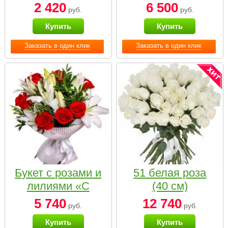
2 420
6 500
руб.
руб.
Купить
Купить
Заказать в один клик
Заказать в один клик
Букет с розами и
51 белая роза
лилиями «С
(40 см)
наилучшими
5 740
12 740
руб.
руб.
пожеланиями»
Купить
Купить