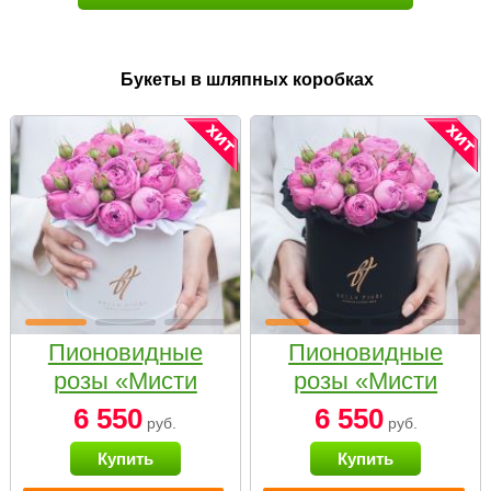
Букеты в шляпных коробках
Пионовидные
Пионовидные
розы «Мисти
розы «Мисти
бабблс» в белой
бабблс» в
6 550
6 550
руб.
руб.
коробке Small
черной коробке
Купить
Купить
Small