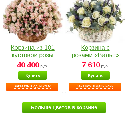
Корзина из 101
Корзина с
кустовой розы
розами «Вальс»
нежных тонов
40 400
7 610
руб.
руб.
Купить
Купить
Заказать в один клик
Заказать в один клик
Больше цветов в корзине