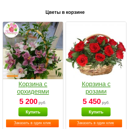
Цветы в корзине
Корзина с
Корзина с
орхидеями
розами
малая
«Красный
5 200
5 450
руб.
руб.
Париж»
Купить
Купить
Заказать в один клик
Заказать в один клик