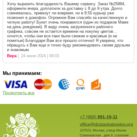
Хочу выразить благодарность Вашему сервису. Заказ №25884,
оформили вчера, доплатили за доставку с 8 до 9 утра. Долго
сомневалась, привезут ли вовремя, но в 8:55 курьер уже
позвонил в домофон. Огромное Вам спасибо за качественную и
четкую работу! Букет очень понравился (один из подарков Маме
на день рождения). В виду очень загруженного рабочего
графика, совсем не остается времени на покупку цветов...
хочется, чтобы они все-таки были свежие и красивые (и не
помятые) Благодаря Вам все прошло отлично! Я уверена, что
обращусь к Вам еще и точно буду рекомендовать своим друзьям
и знакомым.
Вера
| 24 июня 2024 | 09:03
Мы принимаем:
Посмотреть все
+7 (968)
891-19-11
office@dostavkatsvetov.org
107023
,
Москва
,
улица Малая
Семеновская , дом 9, строение