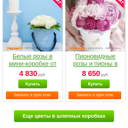
Белые розы в
Пионовидные
мини-коробке от
розы и пионы в
Bella Fiori
белой коробке
4 830
8 650
руб.
руб.
Small
Купить
Купить
Заказать в один клик
Заказать в один клик
Еще цветы в шляпных коробках