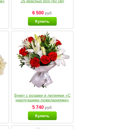
ка»
25 красных роз (40 см)
6 500
руб.
Купить
Букет с розами и лилиями «С
наилучшими пожеланиями»
5 740
руб.
Купить