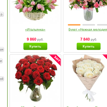
 р.
«Итальянка»
Букет «Нежная мелоди
9 860
7 840
руб.
руб.
Купить
Купить
ши
ки
ой