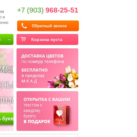
+7 (903)
968-25-51
ем
о и
очно
Обратный звонок
и
Корзина пуста