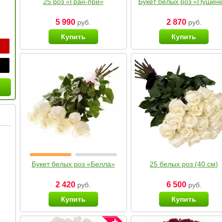
25 роз «Гран-при»
Букет белых роз «Пушин
5 990
2 870
руб.
руб.
Купить
Купить
Букет белых роз «Белла»
25 белых роз (40 см)
2 420
6 500
руб.
руб.
Купить
Купить