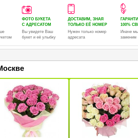
ФОТО БУКЕТА
ДОСТАВИМ, ЗНАЯ
ГАРАНТ
С АДРЕСАТОМ
ТОЛЬКО
ЕЁ НОМЕР
100% С
ше
Вы увидете Ваш
Нужен только номер
Иначе мы
укетом
букет и её улыбку
адресата
заменим 
Москве