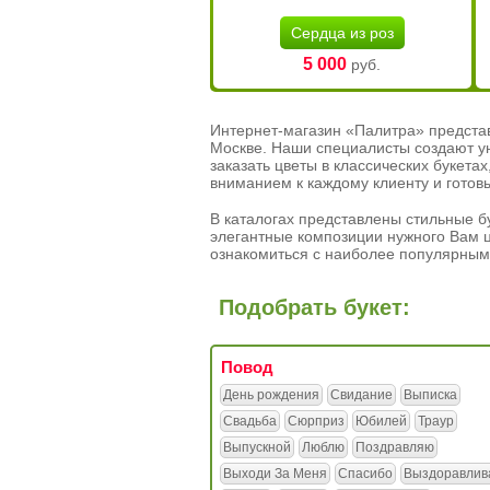
Сердца из роз
5 000
руб.
Интернет-магазин «Палитра» предста
Москве. Наши специалисты создают у
заказать цветы в классических букет
вниманием к каждому клиенту и готов
В каталогах представлены стильные бу
элегантные композиции нужного Вам ц
ознакомиться с наиболее популярным
Подобрать букет:
Повод
День рождения
Свидание
Выписка
Свадьба
Сюрприз
Юбилей
Траур
Выпускной
Люблю
Поздравляю
Выходи За Меня
Спасибо
Выздоравлив