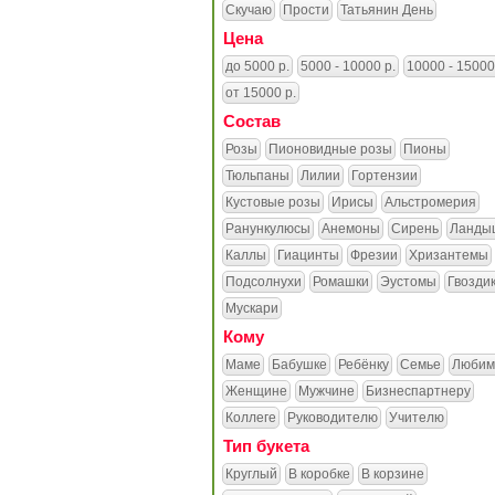
Скучаю
Прости
Татьянин День
Цена
до 5000 р.
5000 - 10000 р.
10000 - 15000
от 15000 р.
Состав
Розы
Пионовидные розы
Пионы
Тюльпаны
Лилии
Гортензии
Кустовые розы
Ирисы
Альстромерия
Ранункулюсы
Анемоны
Сирень
Ланды
Каллы
Гиацинты
Фрезии
Хризантемы
Подсолнухи
Ромашки
Эустомы
Гвозди
Мускари
Кому
Маме
Бабушке
Ребёнку
Семье
Любим
Женщине
Мужчине
Бизнеспартнеру
Коллеге
Руководителю
Учителю
Тип букета
Круглый
В коробке
В корзине