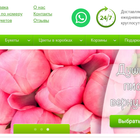
авка
О нас
Доставля
 по номеру
Контакты
ежедневн
укетов
Отзывы
круглосут
Букеты
Цветы в коробках
Корзины
Подарк