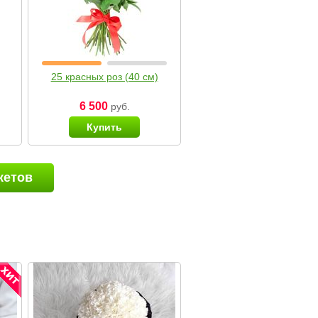
25 красных роз (40 см)
6 500
руб.
Купить
кетов