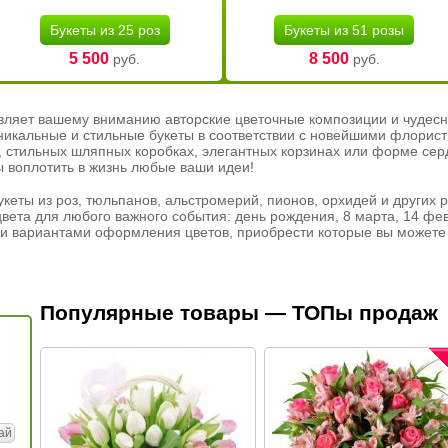
Букеты из 25 роз
Букеты из 51 розы
5 500
8 500
руб.
руб.
вляет вашему вниманию авторские цветочные композиции и чудесн
никальные и стильные букеты в соответствии с новейшими флорис
ах, стильных шляпных коробках, элегантных корзинах или форме се
ы воплотить в жизнь любые ваши идеи!
кеты из роз, тюльпанов, альстромерий, пионов, орхидей и других 
вета для любого важного события: день рождения, 8 марта, 14 фев
и вариантами оформления цветов, приобрести которые вы можете 
Популярные товары — ТОПы продаж
ай