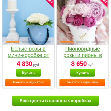
Белые розы в
Пионовидные
мини-коробке от
розы и пионы в
Bella Fiori
белой коробке
4 830
8 650
руб.
руб.
Small
Купить
Купить
Заказать в один клик
Заказать в один клик
Еще цветы в шляпных коробках