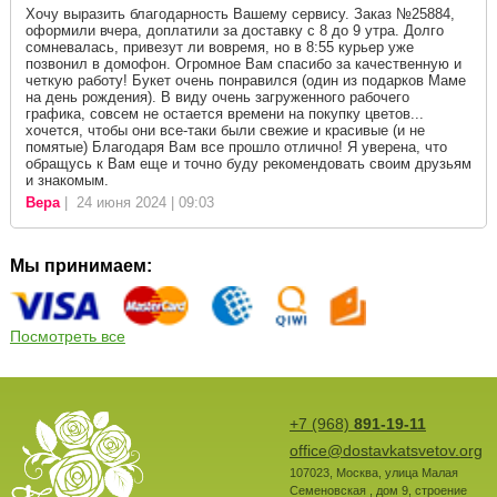
Хочу выразить благодарность Вашему сервису. Заказ №25884,
оформили вчера, доплатили за доставку с 8 до 9 утра. Долго
сомневалась, привезут ли вовремя, но в 8:55 курьер уже
позвонил в домофон. Огромное Вам спасибо за качественную и
четкую работу! Букет очень понравился (один из подарков Маме
на день рождения). В виду очень загруженного рабочего
графика, совсем не остается времени на покупку цветов...
хочется, чтобы они все-таки были свежие и красивые (и не
помятые) Благодаря Вам все прошло отлично! Я уверена, что
обращусь к Вам еще и точно буду рекомендовать своим друзьям
и знакомым.
Вера
| 24 июня 2024 | 09:03
Мы принимаем:
Посмотреть все
+7 (968)
891-19-11
office@dostavkatsvetov.org
107023
,
Москва
,
улица Малая
Семеновская , дом 9, строение