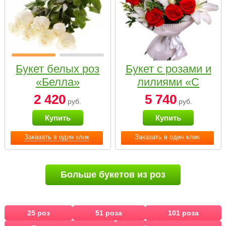
Букет белых роз
Букет с розами и
«Белла»
лилиями «С
наилучшими
2 420
5 740
руб.
руб.
пожеланиями»
Купить
Купить
Заказать в один клик
Заказать в один клик
Больше букетов из роз
25 роз
51 роза
101 роза