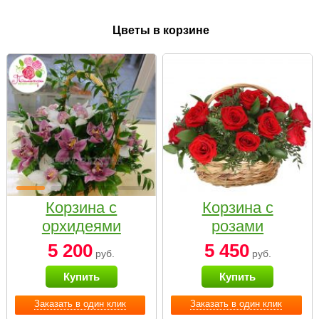
Цветы в корзине
Корзина с
Корзина с
орхидеями
розами
малая
«Красный
5 200
5 450
руб.
руб.
Париж»
Купить
Купить
Заказать в один клик
Заказать в один клик