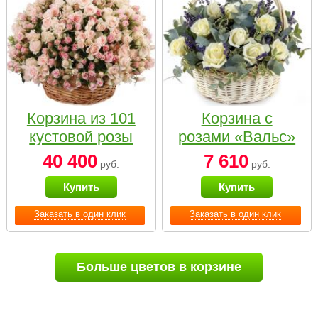
Корзина из 101
Корзина с
кустовой розы
розами «Вальс»
нежных тонов
40 400
7 610
руб.
руб.
Купить
Купить
Заказать в один клик
Заказать в один клик
Больше цветов в корзине