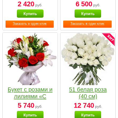
2 420
6 500
руб.
руб.
Купить
Купить
Заказать в один клик
Заказать в один клик
Букет с розами и
51 белая роза
лилиями «С
(40 см)
наилучшими
5 740
12 740
руб.
руб.
пожеланиями»
Купить
Купить