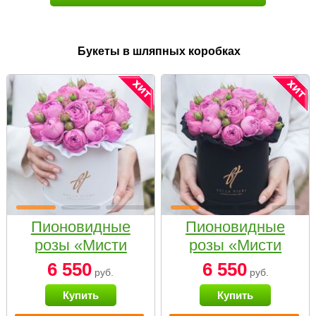
Букеты в шляпных коробках
Пионовидные
Пионовидные
розы «Мисти
розы «Мисти
бабблс» в белой
бабблс» в
6 550
6 550
руб.
руб.
коробке Small
черной коробке
Купить
Купить
Small