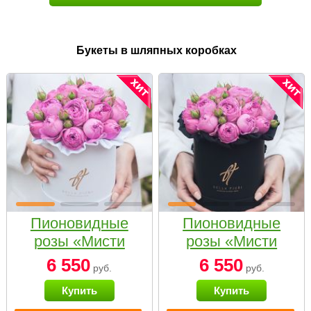
Букеты в шляпных коробках
Пионовидные
Пионовидные
розы «Мисти
розы «Мисти
бабблс» в белой
бабблс» в
6 550
6 550
руб.
руб.
коробке Small
черной коробке
Купить
Купить
Small