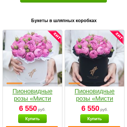
Букеты в шляпных коробках
Пионовидные
Пионовидные
розы «Мисти
розы «Мисти
бабблс» в белой
бабблс» в
6 550
6 550
руб.
руб.
коробке Small
черной коробке
Купить
Купить
Small