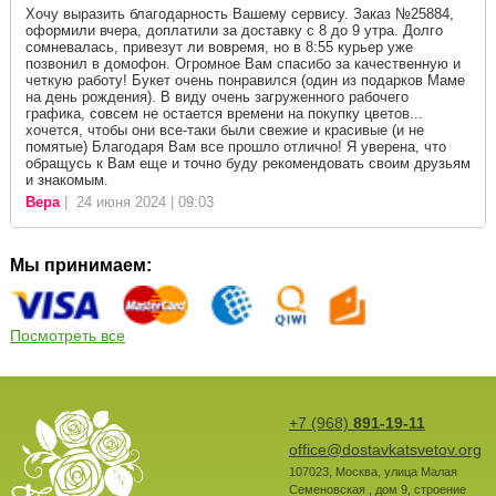
Хочу выразить благодарность Вашему сервису. Заказ №25884,
оформили вчера, доплатили за доставку с 8 до 9 утра. Долго
сомневалась, привезут ли вовремя, но в 8:55 курьер уже
позвонил в домофон. Огромное Вам спасибо за качественную и
четкую работу! Букет очень понравился (один из подарков Маме
на день рождения). В виду очень загруженного рабочего
графика, совсем не остается времени на покупку цветов...
хочется, чтобы они все-таки были свежие и красивые (и не
помятые) Благодаря Вам все прошло отлично! Я уверена, что
обращусь к Вам еще и точно буду рекомендовать своим друзьям
и знакомым.
Вера
| 24 июня 2024 | 09:03
Мы принимаем:
Посмотреть все
+7 (968)
891-19-11
office@dostavkatsvetov.org
107023
,
Москва
,
улица Малая
Семеновская , дом 9, строение