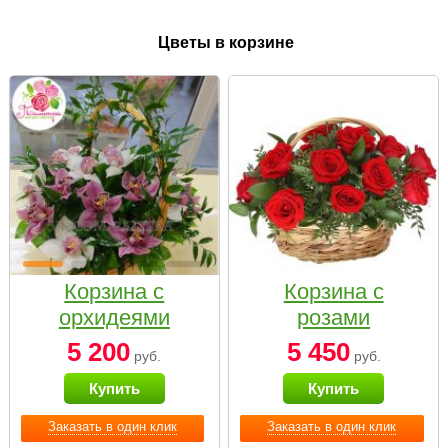
Цветы в корзине
Корзина с
Корзина с
орхидеями
розами
малая
«Красный
5 200
5 450
руб.
руб.
Париж»
Купить
Купить
Заказать в один клик
Заказать в один клик