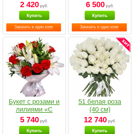
2 420
6 500
руб.
руб.
Купить
Купить
Заказать в один клик
Заказать в один клик
Букет с розами и
51 белая роза
лилиями «С
(40 см)
наилучшими
5 740
12 740
руб.
руб.
пожеланиями»
Купить
Купить