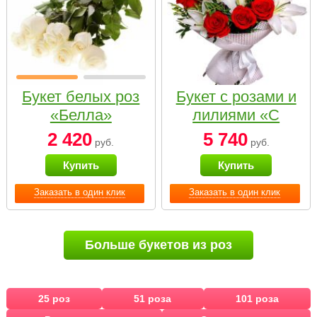
Букет белых роз
Букет с розами и
«Белла»
лилиями «С
наилучшими
2 420
5 740
руб.
руб.
пожеланиями»
Купить
Купить
Заказать в один клик
Заказать в один клик
Больше букетов из роз
25 роз
51 роза
101 роза