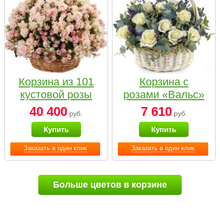
Корзина из 101
Корзина с
кустовой розы
розами «Вальс»
нежных тонов
40 400
7 610
руб.
руб.
Купить
Купить
Заказать в один клик
Заказать в один клик
Больше цветов в корзине