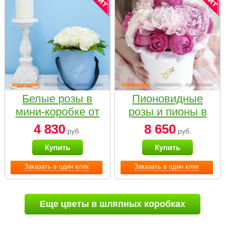
Белые розы в
Пионовидные
мини-коробке от
розы и пионы в
Bella Fiori
белой коробке
4 830
8 650
руб.
руб.
Small
Купить
Купить
Заказать в один клик
Заказать в один клик
Еще цветы в шляпных коробках