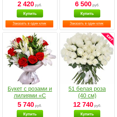
2 420
6 500
руб.
руб.
Купить
Купить
Заказать в один клик
Заказать в один клик
Букет с розами и
51 белая роза
лилиями «С
(40 см)
наилучшими
5 740
12 740
руб.
руб.
пожеланиями»
Купить
Купить