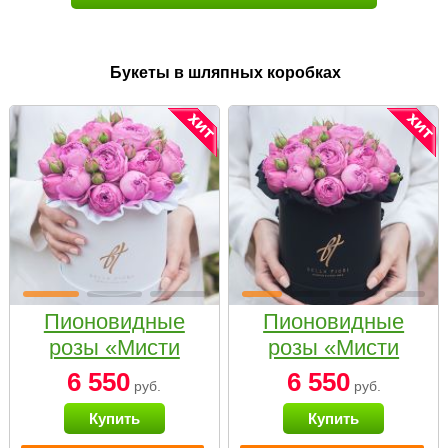
Букеты в шляпных коробках
Пионовидные
Пионовидные
розы «Мисти
розы «Мисти
бабблс» в белой
бабблс» в
6 550
6 550
руб.
руб.
коробке Small
черной коробке
Купить
Купить
Small