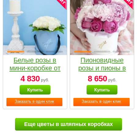
Белые розы в
Пионовидные
мини-коробке от
розы и пионы в
Bella Fiori
белой коробке
4 830
8 650
руб.
руб.
Small
Купить
Купить
Заказать в один клик
Заказать в один клик
Еще цветы в шляпных коробках