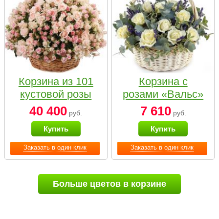
Корзина из 101
Корзина с
кустовой розы
розами «Вальс»
нежных тонов
40 400
7 610
руб.
руб.
Купить
Купить
Заказать в один клик
Заказать в один клик
Больше цветов в корзине