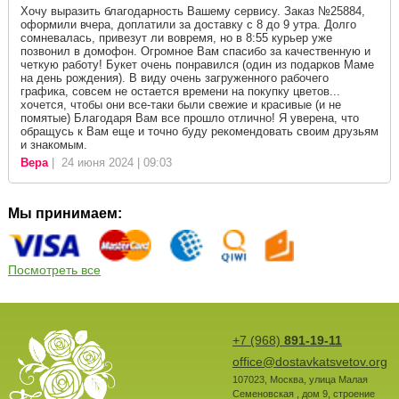
Хочу выразить благодарность Вашему сервису. Заказ №25884,
оформили вчера, доплатили за доставку с 8 до 9 утра. Долго
сомневалась, привезут ли вовремя, но в 8:55 курьер уже
позвонил в домофон. Огромное Вам спасибо за качественную и
четкую работу! Букет очень понравился (один из подарков Маме
на день рождения). В виду очень загруженного рабочего
графика, совсем не остается времени на покупку цветов...
хочется, чтобы они все-таки были свежие и красивые (и не
помятые) Благодаря Вам все прошло отлично! Я уверена, что
обращусь к Вам еще и точно буду рекомендовать своим друзьям
и знакомым.
Вера
| 24 июня 2024 | 09:03
Мы принимаем:
Посмотреть все
+7 (968)
891-19-11
office@dostavkatsvetov.org
107023
,
Москва
,
улица Малая
Семеновская , дом 9, строение