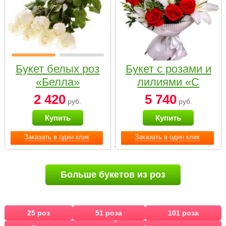
Букет белых роз
Букет с розами и
«Белла»
лилиями «С
наилучшими
2 420
5 740
руб.
руб.
пожеланиями»
Купить
Купить
Заказать в один клик
Заказать в один клик
Больше букетов из роз
25 роз
51 роза
101 роза