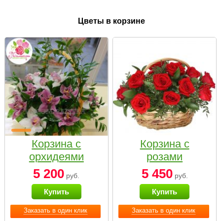
Цветы в корзине
Корзина с
Корзина с
орхидеями
розами
малая
«Красный
5 200
5 450
руб.
руб.
Париж»
Купить
Купить
Заказать в один клик
Заказать в один клик