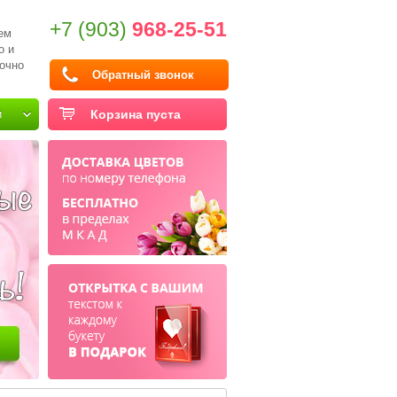
+7 (903)
968-25-51
ем
о и
очно
Обратный звонок
и
Корзина пуста