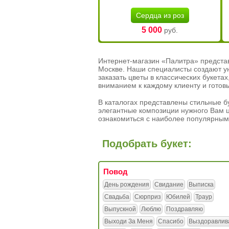
Сердца из роз
5 000
руб.
Интернет-магазин «Палитра» предста
Москве. Наши специалисты создают у
заказать цветы в классических букет
вниманием к каждому клиенту и готов
В каталогах представлены стильные бу
элегантные композиции нужного Вам ц
ознакомиться с наиболее популярным
Подобрать букет:
Повод
День рождения
Свидание
Выписка
Свадьба
Сюрприз
Юбилей
Траур
Выпускной
Люблю
Поздравляю
Выходи За Меня
Спасибо
Выздоравлив