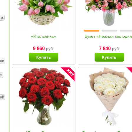
 р.
«Итальянка»
Букет «Нежная мелоди
9 860
7 840
руб.
руб.
Купить
Купить
ши
ки
ой