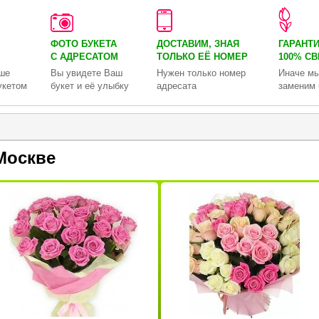
ФОТО БУКЕТА
ДОСТАВИМ, ЗНАЯ
ГАРАНТ
С АДРЕСАТОМ
ТОЛЬКО
ЕЁ НОМЕР
100% С
ше
Вы увидете Ваш
Нужен только номер
Иначе мы
укетом
букет и её улыбку
адресата
заменим 
Москве