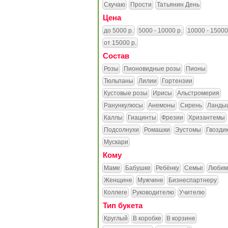
Скучаю
Прости
Татьянин День
Цена
до 5000 р.
5000 - 10000 р.
10000 - 15000
от 15000 р.
Состав
Розы
Пионовидные розы
Пионы
Тюльпаны
Лилии
Гортензии
Кустовые розы
Ирисы
Альстромерия
Ранункулюсы
Анемоны
Сирень
Ланды
Каллы
Гиацинты
Фрезии
Хризантемы
Подсолнухи
Ромашки
Эустомы
Гвозди
Мускари
Кому
Маме
Бабушке
Ребёнку
Семье
Любим
Женщине
Мужчине
Бизнеспартнеру
Коллеге
Руководителю
Учителю
Тип букета
Круглый
В коробке
В корзине