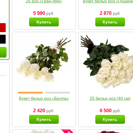
25 роз «Гран-при»
Букет белых роз «Пушин
5 990
2 870
руб.
руб.
Купить
Купить
Букет белых роз «Белла»
25 белых роз (40 см)
2 420
6 500
руб.
руб.
Купить
Купить