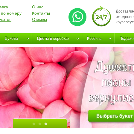
авка
О нас
Доставля
 по номеру
Контакты
ежедневн
укетов
Отзывы
круглосут
Букеты
Цветы в коробках
Корзины
Подарк