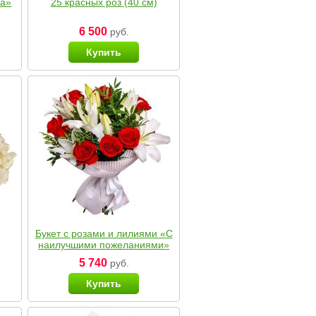
ка»
25 красных роз (40 см)
6 500
руб.
Купить
Букет с розами и лилиями «С
наилучшими пожеланиями»
5 740
руб.
Купить