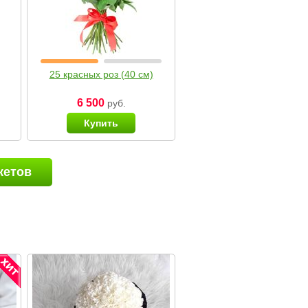
25 красных роз (40 см)
6 500
руб.
Купить
кетов