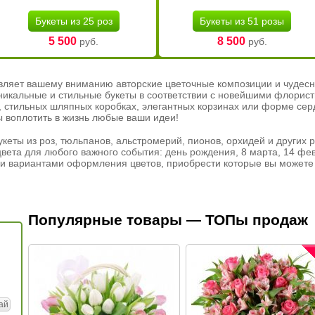
Букеты из 25 роз
Букеты из 51 розы
5 500
8 500
руб.
руб.
вляет вашему вниманию авторские цветочные композиции и чудесн
никальные и стильные букеты в соответствии с новейшими флорис
ах, стильных шляпных коробках, элегантных корзинах или форме се
ы воплотить в жизнь любые ваши идеи!
кеты из роз, тюльпанов, альстромерий, пионов, орхидей и других 
вета для любого важного события: день рождения, 8 марта, 14 фев
и вариантами оформления цветов, приобрести которые вы можете 
Популярные товары — ТОПы продаж
ай