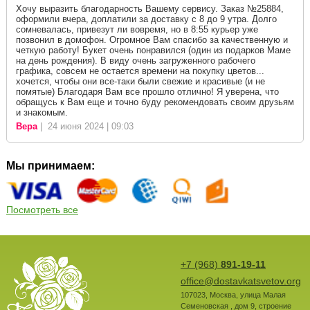
Хочу выразить благодарность Вашему сервису. Заказ №25884,
оформили вчера, доплатили за доставку с 8 до 9 утра. Долго
сомневалась, привезут ли вовремя, но в 8:55 курьер уже
позвонил в домофон. Огромное Вам спасибо за качественную и
четкую работу! Букет очень понравился (один из подарков Маме
на день рождения). В виду очень загруженного рабочего
графика, совсем не остается времени на покупку цветов...
хочется, чтобы они все-таки были свежие и красивые (и не
помятые) Благодаря Вам все прошло отлично! Я уверена, что
обращусь к Вам еще и точно буду рекомендовать своим друзьям
и знакомым.
Вера
| 24 июня 2024 | 09:03
Мы принимаем:
Посмотреть все
+7 (968)
891-19-11
office@dostavkatsvetov.org
107023
,
Москва
,
улица Малая
Семеновская , дом 9, строение