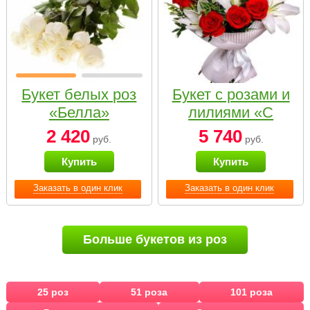
Букет белых роз
Букет с розами и
«Белла»
лилиями «С
наилучшими
2 420
5 740
руб.
руб.
пожеланиями»
Купить
Купить
Заказать в один клик
Заказать в один клик
Больше букетов из роз
25 роз
51 роза
101 роза