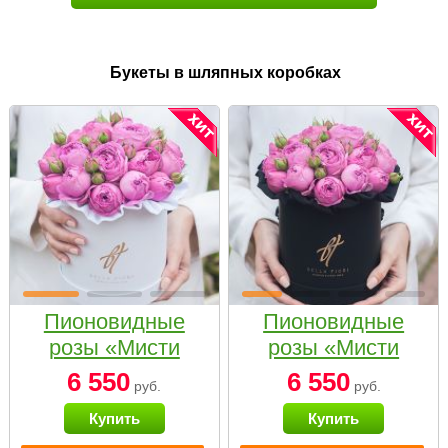
Букеты в шляпных коробках
Пионовидные
Пионовидные
розы «Мисти
розы «Мисти
бабблс» в белой
бабблс» в
6 550
6 550
руб.
руб.
коробке Small
черной коробке
Купить
Купить
Small