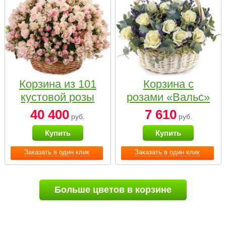
Корзина из 101
Корзина с
кустовой розы
розами «Вальс»
нежных тонов
40 400
7 610
руб.
руб.
Купить
Купить
Заказать в один клик
Заказать в один клик
Больше цветов в корзине