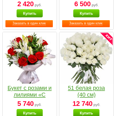
2 420
6 500
руб.
руб.
Купить
Купить
Заказать в один клик
Заказать в один клик
Букет с розами и
51 белая роза
лилиями «С
(40 см)
наилучшими
5 740
12 740
руб.
руб.
пожеланиями»
Купить
Купить