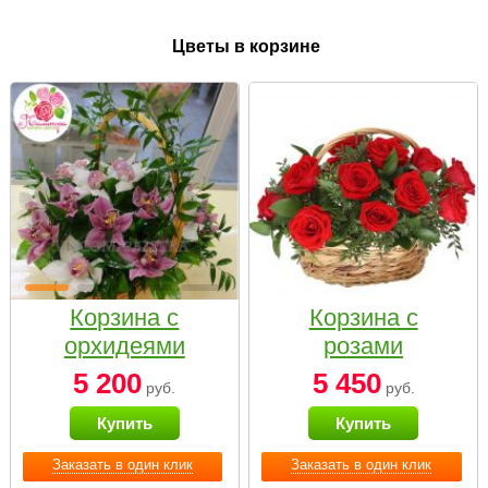
Цветы в корзине
Корзина с
Корзина с
орхидеями
розами
малая
«Красный
5 200
5 450
руб.
руб.
Париж»
Купить
Купить
Заказать в один клик
Заказать в один клик