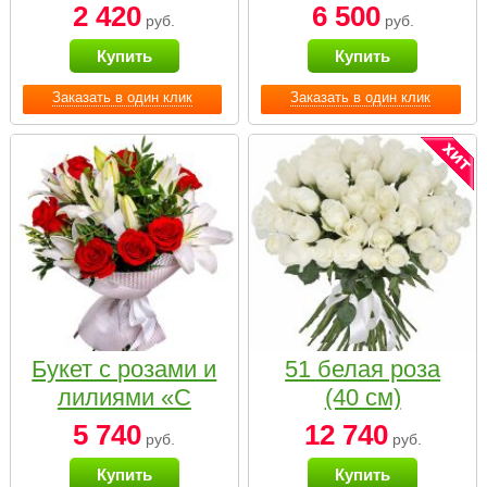
2 420
6 500
руб.
руб.
Купить
Купить
Заказать в один клик
Заказать в один клик
Букет с розами и
51 белая роза
лилиями «С
(40 см)
наилучшими
5 740
12 740
руб.
руб.
пожеланиями»
Купить
Купить