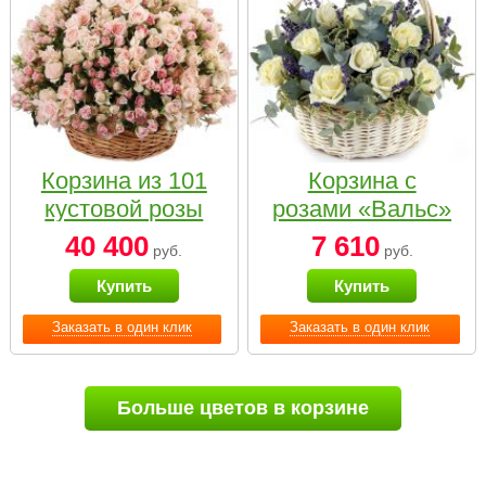
Корзина из 101
Корзина с
кустовой розы
розами «Вальс»
нежных тонов
40 400
7 610
руб.
руб.
Купить
Купить
Заказать в один клик
Заказать в один клик
Больше цветов в корзине