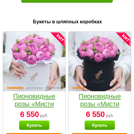
Букеты в шляпных коробках
Пионовидные
Пионовидные
розы «Мисти
розы «Мисти
бабблс» в белой
бабблс» в
6 550
6 550
руб.
руб.
коробке Small
черной коробке
Купить
Купить
Small