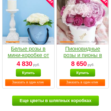
Белые розы в
Пионовидные
мини-коробке от
розы и пионы в
Bella Fiori
белой коробке
4 830
8 650
руб.
руб.
Small
Купить
Купить
Заказать в один клик
Заказать в один клик
Еще цветы в шляпных коробках