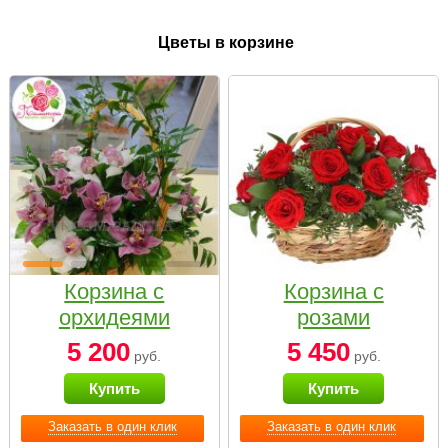
Цветы в корзине
Корзина с
Корзина с
орхидеями
розами
малая
«Красный
5 200
5 450
руб.
руб.
Париж»
Купить
Купить
Заказать в один клик
Заказать в один клик