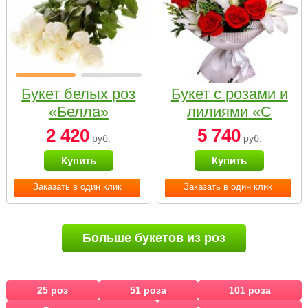
Букет белых роз
Букет с розами и
«Белла»
лилиями «С
наилучшими
2 420
5 740
руб.
руб.
пожеланиями»
Купить
Купить
Заказать в один клик
Заказать в один клик
Больше букетов из роз
25 роз
51 роза
101 роза