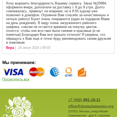
Хочу выразить благодарность Вашему сервису. Заказ №25884,
оформили вчера, доплатили за доставку с 8 до 9 утра. Долго
сомневалась, привезут ли вовремя, но в 8:55 курьер уже
позвонил в домофон. Огромное Вам спасибо за качественную и
четкую работу! Букет очень понравился (один из подарков Маме
на день рождения). В виду очень загруженного рабочего
графика, совсем не остается времени на покупку цветов...
хочется, чтобы они все-таки были свежие и красивые (и не
помятые) Благодаря Вам все прошло отлично! Я уверена, что
обращусь к Вам еще и точно буду рекомендовать своим друзьям
и знакомым.
Вера
| 24 июня 2024 | 09:03
Мы принимаем:
Посмотреть все
+7 (968)
891-19-11
office@dostavkatsvetov.org
107023
,
Москва
,
улица Малая
Семеновская , дом 9, строение